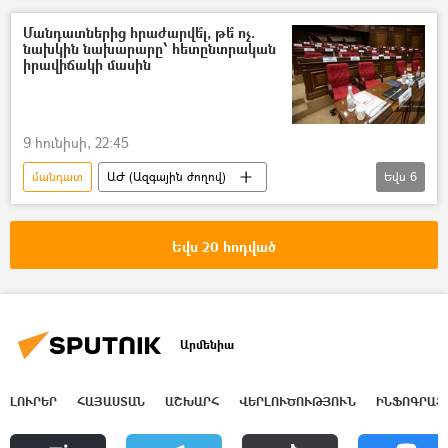
Ազգային ժողովի ընտրություններ
Մանդատներից հրաժարվե՞լ, թե՞ ոչ.
նախկին նախարարը՝ հետընտրական
ընդդիմություն
Իշխանություն
իրավիճակի մասին
9 հունիսի, 22:45
մանդատ
ԱԺ (Ազգային ժողով)
Եվս
6
Ազգային ժողովի ընտրություններ
Արփինե Հովհաննիսյան
Եվս 20 հոդված
«Քաղաքացիական պայմանագիր» կուսակցություն (ՔՊ)
ընդդիմություն
Իշխանություն
խորհրդարան
Արմենիա
ԼՈՒՐԵՐ
ՀԱՅԱՍՏԱՆ
ԱՇԽԱՐՀ
ՎԵՐԼՈՒԾՈՒԹՅՈՒՆ
ԻՆՖՈԳՐԱՖ