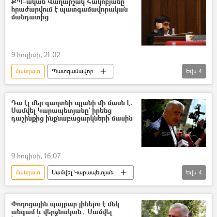
ՔՊ–ական Վաղարշակ Հակոբյանը
հրաժարվում է պատգամավորական
Ազգային ժողովի ընտրություններ
մանդատից
9 հուլիսի, 21:02
մանդատ
Պատգամավոր
Եվս
4
«Քաղաքացիական պայմանագիր» կուսակցություն (ՔՊ)
ԱԺ (Ազգային ժողով)
Դա էլ մեր գաղտնի պլանի մի մասն է.
Սամվել Կարապետյանը` իրենց
Ազգային ժողովի ընտրություններ
դաշինքից ինքնաբացարկների մասին
Վաղարշակ Հակոբյան
9 հուլիսի, 16:07
մանդատ
Սամվել Կարապետյան
Եվս
4
«Ուժեղ Հայաստան» կուսակցություն
Ընտրություններ
Փողոցային պայքար լինելու է մեկ
անգամ և վերջնական․ Սամվել
Ազգային ժողովի ընտրություններ