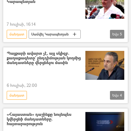
Կարապետյան
ԱԺ (Ազգային ժողով)
7 հուլիսի, 16:14
մանդատ
Սամվել Կարապետյան
Եվս
5
«Ուժեղ Հայաստան» կուսակցություն
Ընտրություններ
Պայքարի ավարտ չէ, այլ սկիզբ.
քաղաքագետը` ընդդիմության կողմից
Ազգային ժողովի ընտրություններ
մանդատները վերցնելու մասին
ընդդիմություն
ԱԺ (Ազգային ժողով)
6 հուլիսի, 22:00
մանդատ
Եվս
4
Արմեն Բաղդասարյան (քաղաքական մեկնաբան)
Ազգային ժողովի ընտրություններ
«Հայաստան» դաշինքը նույնպես
կվերցնի մանդատները.
Իշխանություն
ընդդիմություն
հայտարարություն