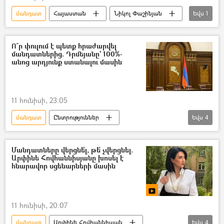
մանդատ
Հայաստան
Նիկոլ Փաշինյան
Եվս
1
Սամվել Կարապետյան
Ո՞ր փուլում է պետք հրաժարվել
մանդատներից. Դրմեյանը` 100%-
անոց արդյունք ստանալու մասին
11 հունիսի, 23:05
մանդատ
Ընտրություններ
Եվս
4
Ազգային ժողովի ընտրություններ
Լիպարիտ Դրմեյան
Սահմանադրություն
Մանդատները վերցնե՞լ, թե՞ չվերցնել.
Արփինե Հովհաննիսյանը խոսել է
Նիկոլ Փաշինյան
հնարավոր սցենարների մասին
11 հունիսի, 20:07
մանդատ
Արփինե Հովհաննիսյան
Եվս
4