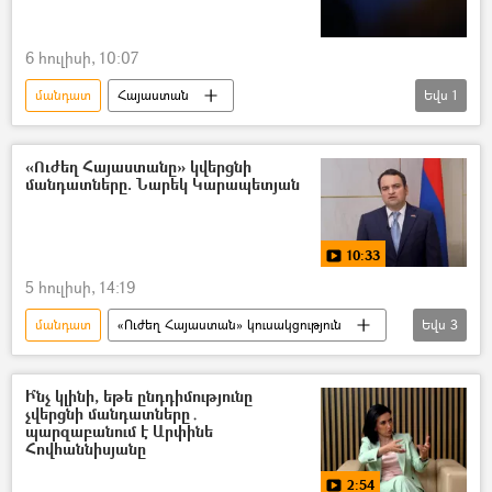
6 հուլիսի, 10:07
մանդատ
Հայաստան
Եվս
1
«Հայաստան» դաշինք
«Ուժեղ Հայաստանը» կվերցնի
մանդատները. Նարեկ Կարապետյան
10:33
5 հուլիսի, 14:19
մանդատ
«Ուժեղ Հայաստան» կուսակցություն
Եվս
3
Նարեկ Կարապետյան
ԱԺ (Ազգային ժողով)
Ի՞նչ կլինի, եթե ընդդիմությունը
չվերցնի մանդատները․
Ազգային ժողովի ընտրություններ
պարզաբանում է Արփինե
Հովհաննիսյանը
2:54