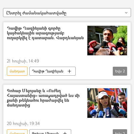
Ընտրել ժամանակահատվածը
Դավիթ Ղազինյանի գործը
կայծակնային արագությամբ
ուղարկվել է դատարան. Վարդևանյան
21 հուլիսի, 14:49
մանդատ
Դավիթ Ղազինյան
Եվս
2
ՀՀ գլխավոր դատախազություն
Կենտրոնական ընտրական հանձնաժողով (ԿԸՀ)
Գոհար Մելոյանը և «Ուժեղ
Հայաստանից» առաջադրված ևս մի
քանի թեկնածու հրաժարվել են
մանդատից
20 հուլիսի, 19:34
մանդատ
Գոհար Մելոյան
Եվս
2