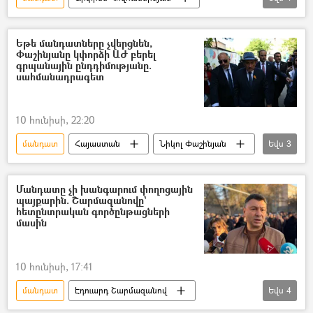
Ընտրություններ
Ազգային ժողովի ընտրություններ
Եթե մանդատները չվերցնեն,
Փաշինյանը կփորձի ԱԺ բերել
Նախարար
ընդդիմություն
գրպանային ընդդիմությանը.
սահմանադրագետ
10 հունիսի, 22:20
մանդատ
Հայաստան
Նիկոլ Փաշինյան
Եվս
3
ընդդիմություն
ԱԺ (Ազգային ժողով)
Ընտրություններ
Մանդատը չի խանգարում փողոցային
պայքարին. Շարմազանովը`
հետընտրական գործընթացների
մասին
10 հունիսի, 17:41
մանդատ
Էդուարդ Շարմազանով
Եվս
4
Ընտրություններ