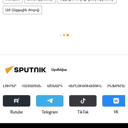
ԱԺ (Ազգային ժողով)
Արմենիա
ԼՈՒՐԵՐ
ՀԱՅԱՍՏԱՆ
ԱՇԽԱՐՀ
ՎԵՐԼՈՒԾՈՒԹՅՈՒՆ
ԻՆՖՈԳՐԱՖ
Rutube
Telegram
ТikТоk
VK