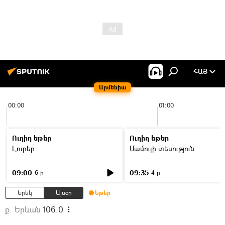
ՀԱՅ
Արմենիա
00:00
01:00
Ուղիղ եթեր
Ուղիղ եթեր
Լուրեր
Մամուլի տեսություն
09:00
09:35
6 ր
4 ր
Երեկ
Այսօր
Եթեր
ք. Երևան
106.0