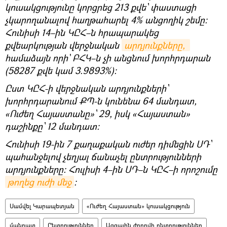
կուսակցությունը կորցրեց 213 քվե՝ փաստացի
չկարողանալով հաղթահարել 4% անցողիկ շեմը։
Հունիսի 14–ին ԿԸՀ–ն հրապարակեց
քվեարկության վերջնական
արդյունքները, 
համաձայն որի` ԲՀԿ–ն չի անցնում խորհրդարան
(58287 քվե կամ 3.9893%)։
Ըստ ԿԸՀ-ի վերջնական արդյունքների՝
խորհրդարանում ՔՊ-ն կունենա 64 մանդատ,
«Ուժեղ Հայաստանը»՝ 29, իսկ «Հայաստան»
դաշինքը՝ 12 մանդատ:
Հունիսի 19-ին 7 քաղաքական ուժեր դիմեցին ՍԴ՝
պահանջելով չեղյալ ճանաչել ընտրությունների
արդյունքները։ Հուլիսի 4–ին ՍԴ–ն ԿԸՀ–ի որոշումը
թողեց ուժի մեջ
։
Սամվել Կարապետյան
«Ուժեղ Հայաստան» կուսակցություն
մանդատ
Ընտրություններ
Ազգային ժողովի ընտրություններ