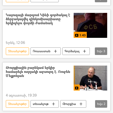
Տիգրան Քեոսայան
մրցանակ
Կասպիյսկ
Մարգարիտա Սիմոնյան
Կալուգայի մարզում Կիևի գործակալ է
ձերբակալվել զինկոմիսարիատը
հրկիզելու փորձի ժամանակ
1:43
Երեկ, 12:06
Տեսանյութեր
Ռուսաստան
Գործակալ
Եվս
3
Անվտանգության դաշնային ծառայություն (ԱԴԾ)
Զինկոմիսարիատ
տեսանյութ
Թուրքիային բարեկամ երկիր
համարելն ուղղակի աբսուրդ է. Ռուբեն
Մելքոնյան
4 օգոստոսի, 19:39
Տեսանյութեր
տեսանյութ
Թուրքիա
Եվս
2
Հայաստան