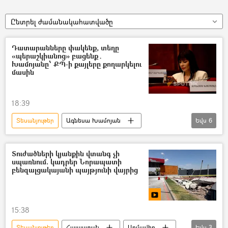
Ընտրել ժամանակահատվածը
Դատարանները փակենք, տեղը
«պերաշկիանոց» բացենք․
Խամոյանը՝ ՔՊ-ի քայլերը քողարկելու
մասին
18:39
Տեսանյութեր
Ագնեսա Խամոյան
Եվս
6
«Քաղաքացիական պայմանագիր» կուսակցություն (ՔՊ)
ընդդիմություն
Իշխանություն
Տուժածների կյանքին վտանգ չի
սպառնում. կադրեր Նորապատի
Դատարան
ԱԺ (Ազգային ժողով)
բենզալցակայանի պայթյունի վայրից
տեսանյութ
15:38
Տեսանյութեր
Հայաստան
Արմավիր
Եվս
3