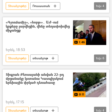
Տեսանյութեր
Ռուսաստան
Եվս
4
Անվտանգության դաշնային ծառայություն (ԱԴԾ)
Անչափահաս
Ձերբակալություն
«Գյոռմամիշ», «հորթ»․ ԱԺ–ում
կրքերը լարվեցին, վեճը տեղափոխվեց
տեսանյութ
միջանցք
1:46
Երեկ, 18:53
Տեսանյութեր
տեսանյութ
Եվս
6
ԱԺ (Ազգային ժողով)
Ռուբեն Ռուբինյան
Նարեկ Կարապետյան
վեճ
Տիգրան Քեոսայանի անվան 22–րդ
մրցանակը կստանա Կասպիյսկում
«Ուժեղ Հայաստան» կուսակցություն
երեխային փրկած դեռահասը
«Քաղաքացիական պայմանագիր» խմբակցություն
0:11
Երեկ, 17:15
Տեսանյութեր
տեսանյութ
Եվս
4