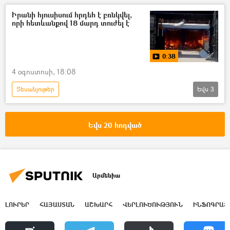
Ռուբեն Մելքոնյան (թուրքագետ)
Իրանի հյուսիսում հրդեհ է բռնկվել,
որի հետևանքով 18 մարդ տուժել է
0:38
4 օգոստոսի, 18:08
Տեսանյութեր
Եվս
3
Իրանի Իսլամական Հանրապետություն
հրդեհ
Վիրավոր
Եվս 20 հոդված
Արմենիա
ԼՈՒՐԵՐ
ՀԱՅԱՍՏԱՆ
ԱՇԽԱՐՀ
ՎԵՐԼՈՒԾՈՒԹՅՈՒՆ
ԻՆՖՈԳՐԱՖ