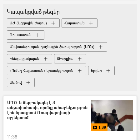
տեսանյութ
Կապակցված թեգեր
ԱԺ (Ազգային ժողով)
Հայաստան
Ռուսաստան
Անվտանգության դաշնային ծառայություն (ԱԴԾ)
բենզալցակայան
Թուրքիա
«Ուժեղ Հայաստան» կուսակցություն
հրդեհ
Սև ծով
ԱԴԾ–ն ձերբակալել է 3
անչափահասի, որոնք ահաբեկչություն
էին ծրագրում Ռոսգվարդիայի
օբյեկտում
1:39
11:38