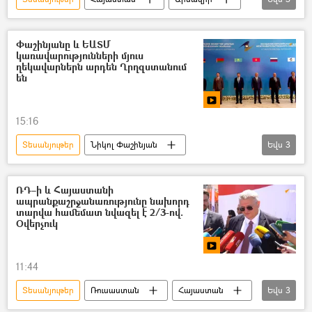
բենզալցակայան
տեսանյութ
Տուժածներ
Փաշինյանը և ԵԱՏՄ
կառավարությունների մյուս
ղեկավարներն արդեն Ղրղզստանում
են
15:16
Տեսանյութեր
Նիկոլ Փաշինյան
Եվս
3
Ղրղզստան
Եվրասիական տնտեսական միություն (ԵԱՏՄ)
ՌԴ–ի և Հայաստանի
ապրանքաշրջանառությունը նախորդ
տեսանյութ
տարվա համեմատ նվազել է 2/3-ով.
Օվերչուկ
11:44
Տեսանյութեր
Ռուսաստան
Հայաստան
Եվս
3
Ալեքսեյ Օվերչուկ
առևտուր