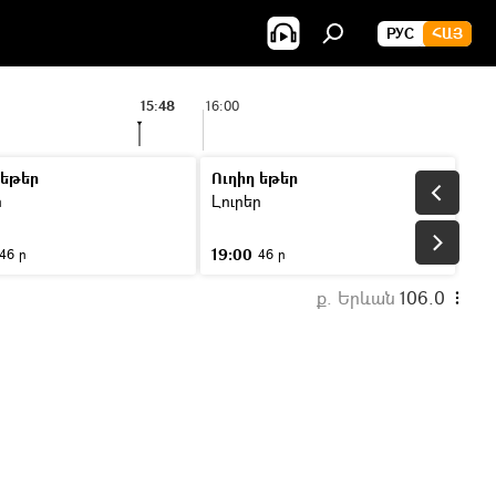
РУС
ՀԱՅ
15:48
16:00
 եթեր
Ուղիղ եթեր
ր
Լուրեր
19:00
46 ր
46 ր
ք. Երևան
106.0