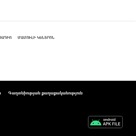
ՌԱԴԻՈ
ՄԱՄՈՒԼԻ ԿԵՆՏՐՈՆ
ր
Գաղտնիության քաղաքականություն