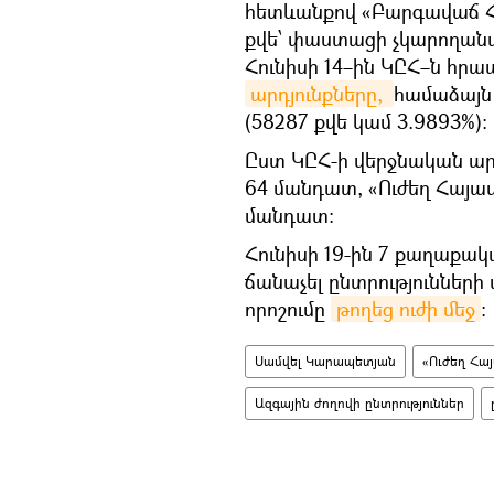
հետևանքով «Բարգավաճ Հա
քվե՝ փաստացի չկարողանա
Հունիսի 14–ին ԿԸՀ–ն հր
արդյունքները, 
համաձայն 
(58287 քվե կամ 3.9893%)։
Ըստ ԿԸՀ-ի վերջնական ար
64 մանդատ, «Ուժեղ Հայաս
մանդատ:
Հունիսի 19-ին 7 քաղաքակ
ճանաչել ընտրությունների 
որոշումը
թողեց ուժի մեջ
։
Սամվել Կարապետյան
«Ուժեղ Հա
Ազգային ժողովի ընտրություններ