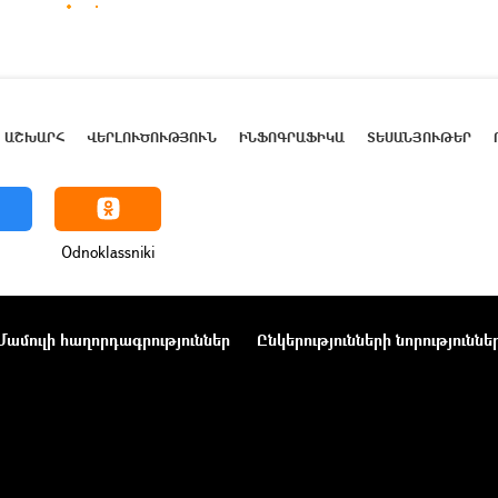
ԱՇԽԱՐՀ
ՎԵՐԼՈՒԾՈՒԹՅՈՒՆ
ԻՆՖՈԳՐԱՖԻԿԱ
ՏԵՍԱՆՅՈՒԹԵՐ
Odnoklassniki
Մամուլի հաղորդագրություններ
Ընկերությունների նորություննե