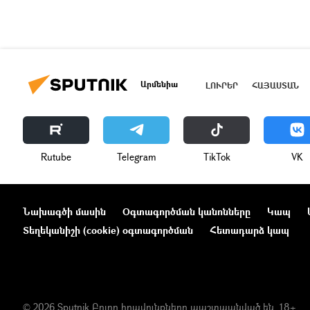
Արմենիա
ԼՈՒՐԵՐ
ՀԱՅԱՍՏԱՆ
Rutube
Telegram
ТikТоk
VK
Նախագծի մասին
Օգտագործման կանոնները
Կապ
Տեղեկանիշի (cookie) օգտագործման
Հետադարձ կապ
© 2026 Sputnik Բոլոր իրավունքները պաշտպանված են. 18+