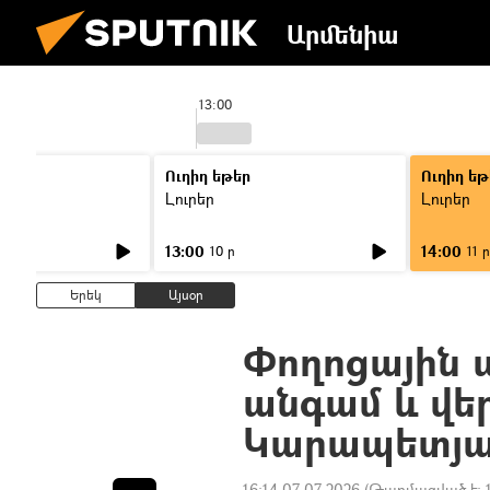
Արմենիա
13:00
Ուղիղ եթեր
Ուղիղ եթ
Լուրեր
Լուրեր
13:00
14:00
10 ր
11 ր
Երեկ
Այսօր
Փողոցային պ
անգամ և վե
Կարապետյ
16:14 07.07.2026
(Թարմացված է: