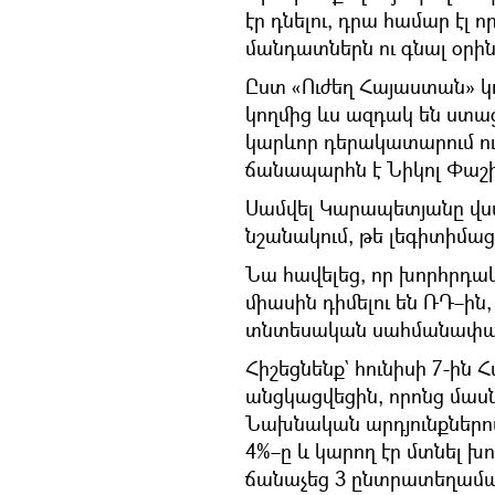
էր դնելու, դրա համար էլ
մանդատներն ու գնալ օր
Ըստ «Ուժեղ Հայաստան» կ
կողմից ևս ազդակ են ստացե
կարևոր դերակատարում ու
ճանապարհն է Նիկոլ Փաշի
Սամվել Կարապետյանը վստա
նշանակում, թե լեգիտիմաց
Նա հավելեց, որ խորհրդակց
միասին դիմելու են ՌԴ–ի
տնտեսական սահմանափակ
Հիշեցնենք` հունիսի 7-ին 
անցկացվեցին, որոնց մասնա
Նախնական արդյունքներով
4%–ը և կարող էր մտնել խ
ճանաչեց 3 ընտրատեղամաս