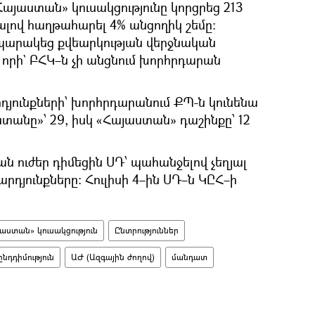
յաստան» կուսակցությունը կորցրեց 213
լով հաղթահարել 4% անցողիկ շեմը։
ապարակեց քվեարկության վերջնական
որի` ԲՀԿ–ն չի անցնում խորհրդարան
դյունքների՝ խորհրդարանում ՔՊ-ն կունենա
տանը»՝ 29, իսկ «Հայաստան» դաշինքը՝ 12
ան ուժեր դիմեցին ՍԴ՝ պահանջելով չեղյալ
արդյունքները։ Հուլիսի 4–ին ՍԴ–ն ԿԸՀ–ի
յաստան» կուսակցություն
Ընտրություններ
ընդդիմություն
ԱԺ (Ազգային ժողով)
մանդատ