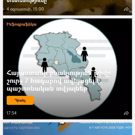
տնտեսությունը
4 օգոստոսի, 15:00
Ինֆոգրաֆիկա
Հայաստանի բնակչության թիվը
շուրջ 7 հազարով ավելացել է.
պաշտոնական տվյալներ
Դիտել
17:54