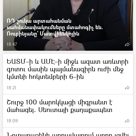
ՌԴ շուկա արտահանման
սահմանափակումները մտահոգիչ են.
Ռուբինյանը` Մատվիենկոյին
18:47
ԵԱՏՄ–ի և ԱՄԷ–ի միջև ազատ առևտրի
գոտու մասին պայմանագիրն ուժի մեջ
կմտնի հոկտեմբերի 6–ին
18:21
Շուրջ 100 մարոկկացի միգրանտ է
մահացել. Սեուտայի քաղաքապետ
18:09
Նուբարաշենի աղբավայրում աղբը լցվել