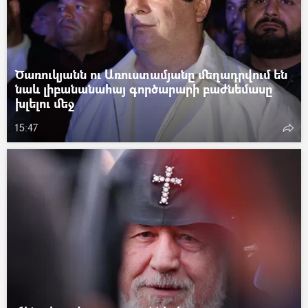
Ծառուկյանն ու Առուստամյանը մեղադրվում են
նաև լիբանանահայ գործարարի բաժնեմասը
խլելու մեջ
15:47