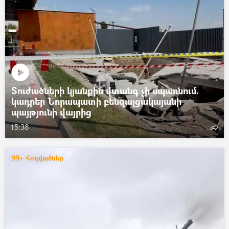
Տուժածների կյանքին վտանգ չի սպառնում.
կադրեր Նորապատի բենզալցակայանի
պայթյունի վայրից
15:38
99+ Հոդվածներ