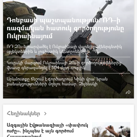
Դոնբասի պաշտպանություն. ՌԴ–ի
ռազմական հատուկ գործողությունը
Ուկրաինայում
ՌԴ ԶՈւ–ն հարվածել է Ուկրաինայի վառելիքաէներգետիկ
օբյեկտներին և լոգիստիկ կենտրոններին. ՊՆ
Կուրսկի մարզում Ուկրաինայի ԶՈւ-ի գործողություններից
վնասը գերազանցել է 504 մլրդ ռուբլին
Արևմուտքը ճնշում է գործադրում Կիևի վրա՝ նրան
բանակցությունների մղելու համար. Զելենսկի
Հեղինակներ
Ազգային էվթանազիայի «փափուկ
ուժը». ինչպես է այն գործում
Հայաստանում