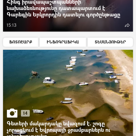
Հինգ իրավապաշտպանների
նախաձեռնությունը դատապարտում է
Գարեգին Երկրորդին դատելու գործընթացը
15:13
ՖՈՏՈՇԱՐՔ
ԻՆՖՈԳՐԱՖԻԿԱ
ՏԵՍԱՆՅՈՒԹԵՐ
14
Գետերի մակարդակը նվազում է. շոգը
չորացնում է Եվրոպայի ջրամբարներն ու