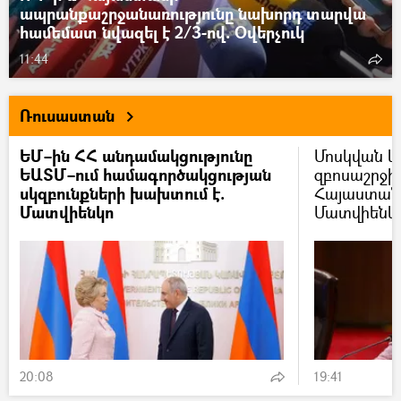
ապրանքաշրջանառությունը նախորդ տարվա
համեմատ նվազել է 2/3-ով. Օվերչուկ
11:44
Ռուսաստան
ԵՄ–ին ՀՀ անդամակցությունը
Մոսկվան կ
ԵԱՏՄ–ում համագործակցության
զբոսաշրջի
սկզբունքների խախտում է.
Հայաստան 
Մատվիենկո
Մատվիենկ
20:08
19:41