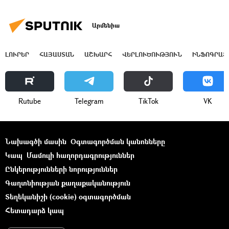
Արմենիա
ԼՈՒՐԵՐ
ՀԱՅԱՍՏԱՆ
ԱՇԽԱՐՀ
ՎԵՐԼՈՒԾՈՒԹՅՈՒՆ
ԻՆՖՈԳՐԱՖ
Rutube
Telegram
ТikТоk
VK
Նախագծի մասին
Օգտագործման կանոնները
Կապ
Մամուլի հաղորդագրություններ
Ընկերությունների նորություններ
Գաղտնիության քաղաքականություն
Տեղեկանիշի (cookie) օգտագործման
Հետադարձ կապ