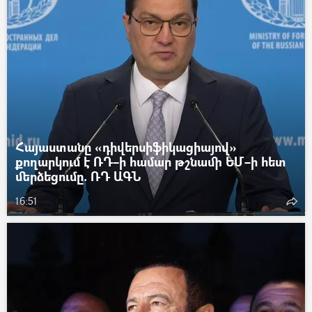
Հայաստանը «դիվերսիֆիկացիայով»
քողարկում է ՌԴ–ի համար թշնամի ԵՄ–ի հետ
մերձեցումը. ՌԴ ԱԳՆ
16:51