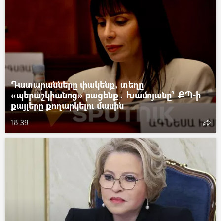
Դատարանները փակենք, տեղը
«պերաշկիանոց» բացենք․ Խամոյանը՝ ՔՊ-ի
քայլերը քողարկելու մասին
18:39