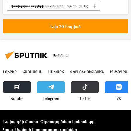
Միավորված ազգերի կազմակերպություն (ՄԱԿ)
Ցուցահանդես
«Ռոսիա սեգոդնյա» ՄՏԳ
Ռուսաստան
լրագրություն
Եվս 20 հոդված
Նյու Յորք
Արմենիա
ԼՈՒՐԵՐ
ՀԱՅԱՍՏԱՆ
ԱՇԽԱՐՀ
ՎԵՐԼՈՒԾՈՒԹՅՈՒՆ
ԻՆՖՈԳՐԱՖ
Rutube
Telegram
ТikТоk
VK
Նախագծի մասին
Օգտագործման կանոնները
Կապ
Մամուլի հաղորդագրություններ