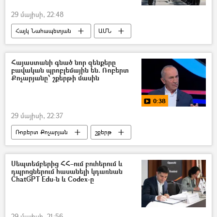
29 մայիսի, 22:48
Հայկ Նահապետյան
ԱՄՆ
Հայաստան
Բանակ
Հայաստանի գնած նոր զենքերը
բավական պրոբլեմային են. Ռոբերտ
Քոչարյանը՝ շքերթի մասին
0:38
29 մայիսի, 22:37
Ռոբերտ Քոչարյան
շքերթ
սպառազինություն
Սեպտեմբերից ՀՀ–ում բուհերում և
դպրոցներում հասանելի կդառնան
ChatGPT Edu-ն և Codex-ը
29 մայիսի, 21:56