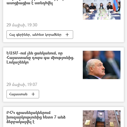
ասոցիացիա է ստեղծվել
29 մայիսի, 19:30
Հայ գերիներ, անհետ կորածներ
անհետ կորած
Անահիտ Մանասյան
ՀՀ ՄԻՊ
ԵԱՏՄ–ում չեն ցանկանում, որ
Հայաստանը դուրս գա միությունից.
Լուկաշենկո
29 մայիսի, 19:07
Հայաստան
Եվրասիական տնտեսական միություն (ԵԱՏՄ)
Ալեքսանդր Լուկաշենկո
Ռուսաստան
ԲՀԿ գրասենյակներում
խուզարկությունից հետո 7 անձ
Վլադիմիր Պուտին
ձերբակալվել է