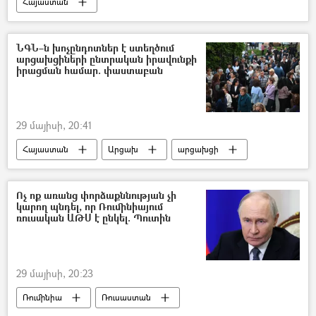
Հայաստան
Եվրասիական տնտեսական միություն (ԵԱՏՄ)
Հայաստան և ԵԱՏՄ
Ռուսաստան
ՆԳՆ–ն խոչընդոտներ է ստեղծում
արցախցիների ընտրական իրավունքի
Վլադիմիր Պուտին
իրացման համար. փաստաբան
29 մայիսի, 20:41
Հայաստան
Արցախ
արցախցի
Դատարան
Ռոման Երիցյան
Ընտրություններ
Ոչ ոք առանց փորձաքննության չի
կարող պնդել, որ Ռումինիայում
Ներքին գործերի նախարարություն (ՆԳՆ)
ռուսական ԱԹՍ է ընկել. Պուտին
29 մայիսի, 20:23
Ռումինիա
Ռուսաստան