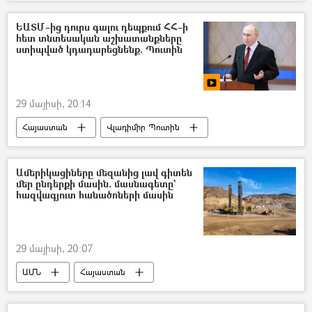
անօդաչու թռչող սարք (ԱԹՍ)
Վլադիմիր Պուտին
ԵԱՏՄ–ից դուրս գալու դեպքում ՀՀ–ի
հետ տնտեսական աշխատանքները
ստիպված կդադարեցնենք. Պուտին
29 մայիսի, 20:14
Հայաստան
Վլադիմիր Պուտին
Ռուսաստան
Եվրասիական տնտեսական միություն (ԵԱՏՄ)
Ամերիկացիները մեզանից լավ գիտեն
մեր ընդերքի մասին. մասնագետը`
հազվագյուտ հանածոների մասին
29 մայիսի, 20:07
ԱՄՆ
Հայաստան
հանքարդյունաբերություն
հանքավայր