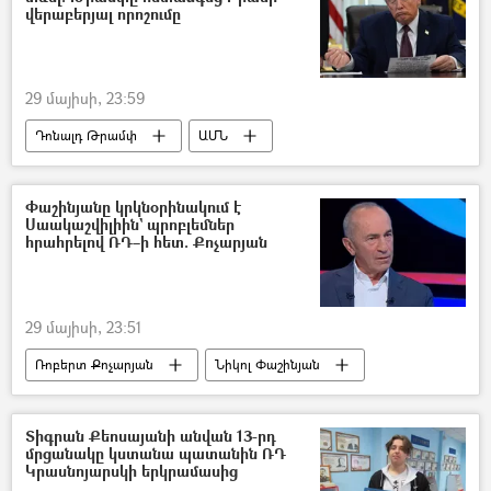
վերաբերյալ որոշումը
29 մայիսի, 23:59
Դոնալդ Թրամփ
ԱՄՆ
Իրանի Իսլամական Հանրապետություն
բանակցություններ
Փաշինյանը կրկնօրինակում է
Սաակաշվիլիին` պրոբլեմներ
հրահրելով ՌԴ–ի հետ. Քոչարյան
29 մայիսի, 23:51
Ռոբերտ Քոչարյան
Նիկոլ Փաշինյան
Միխեիլ Սաակաշվիլի
Տիգրան Քեոսայանի անվան 13-րդ
մրցանակը կստանա պատանին ՌԴ
Կրասնոյարսկի երկրամասից