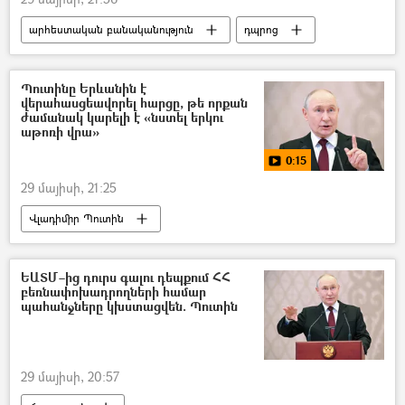
արհեստական բանականություն
դպրոց
բուհ
Պուտինը Երևանին է
վերահասցեավորել հարցը, թե որքան
ժամանակ կարելի է «նստել երկու
աթոռի վրա»
0:15
29 մայիսի, 21:25
Վլադիմիր Պուտին
Եվրասիական տնտեսական միություն (ԵԱՏՄ)
Հայաստան և ԵԱՏՄ
Հայաստան
ԵԱՏՄ–ից դուրս գալու դեպքում ՀՀ
բեռնափոխադրողների համար
հանրաքվե
Եվրամիություն
պահանջները կխստացվեն. Պուտին
29 մայիսի, 20:57