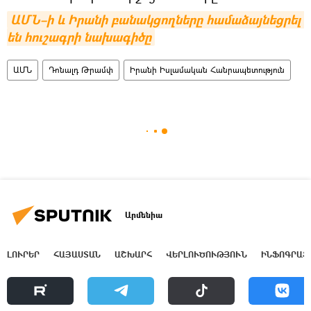
ԱՄՆ–ի և Իրանի բանակցողները համաձայնեցրել 
են հուշագրի նախագիծը
ԱՄՆ
Դոնալդ Թրամփ
Իրանի Իսլամական Հանրապետություն
Արմենիա
ԼՈՒՐԵՐ
ՀԱՅԱՍՏԱՆ
ԱՇԽԱՐՀ
ՎԵՐԼՈՒԾՈՒԹՅՈՒՆ
ԻՆՖՈԳՐԱՖ