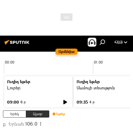
ՀԱՅ
Արմենիա
00:00
01:00
Ուղիղ եթեր
Ուղիղ եթեր
Լուրեր
Մամուլի տեսություն
09:00
09:35
6 ր
4 ր
Երեկ
Այսօր
Եթեր
ք. Երևան
106.0