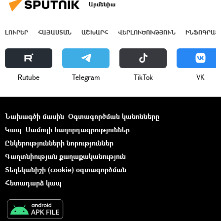
Արմենիա
ԼՈՒՐԵՐ
ՀԱՅԱՍՏԱՆ
ԱՇԽԱՐՀ
ՎԵՐԼՈՒԾՈՒԹՅՈՒՆ
ԻՆՖՈԳՐԱՖ
Rutube
Telegram
ТikТоk
VK
Նախագծի մասին
Օգտագործման կանոնները
Կապ
Մամուլի հաղորդագրություններ
Ընկերությունների նորություններ
Գաղտնիության քաղաքականություն
Տեղեկանիշի (cookie) օգտագործման
Հետադարձ կապ