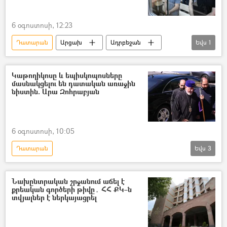
6 օգոստոսի, 12:23
Դատարան
Արցախ
Ադրբեջան
Եվս
1
դատավճիռ
Կաթողիկոսը և եպիսկոպոսները
մասնակցելու են դատական առաջին
նիստին. Արա Զոհրաբյան
6 օգոստոսի, 10:05
Դատարան
Եվս
3
Ամենայն Հայոց կաթողիկոս Գարեգին Բ
Արա Զոհրաբյան
եպիսկոպոս
Նախընտրական շրջանում աճել է
քրեական գործերի թիվը․ ՀՀ ՔԿ–ն
տվյալներ է ներկայացրել