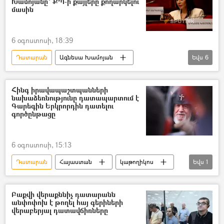
Խամոյանը՝ ՔՊ-ի քայլերը քողարկելու
մասին
«Միասնության թևեր» նախաձեռնություն
6 օգոստոսի, 18:39
Դատարան
Ագնեսա Խամոյան
Եվս
6
«Քաղաքացիական պայմանագիր» կուսակցություն (ՔՊ)
ընդդիմություն
Իշխանություն
Հինգ իրավապաշտպանների
նախաձեռնությունը դատապարտում է
ԱԺ (Ազգային ժողով)
Տեսանյութեր
Գարեգին Երկրորդին դատելու
գործընթացը
տեսանյութ
6 օգոստոսի, 15:13
Դատարան
Հայաստան
կաթողիկոս
Եվս
1
իրավապաշտպան
Բաքվի վերաքննիչ դատարանն
անփոփոխ է թողել հայ գերիների
վերաբերյալ դատավճիռները