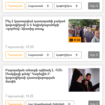
Դատարան
Հայաստան
կաթողիկոս
Եվս
3
Եկեղեցի
տեսանյութ
Տեսանյութեր
Ի՞նչ է կատարվում դատարանի բակում
կաթողիկոսի և 6 եպիսկոպոսների
«գործով» նիստից առաջ
0:50
7 օգոստոսի, 15:55
Դատարան
Հայաստան
կաթողիկոս
Եվս
3
եպիսկոպոս
տեսանյութ
Տեսանյութեր
Բարոյական տեռորի օրինակ է. ՀԱԵ
Մոսկվայի թեմը` Գարեգին Բ
կաթողիկոսի դատավարության
մասին
7 օգոստոսի, 14:25
Դատարան
Հայ Առաքելական Եկեղեցի
Եվս
2