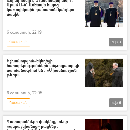
Անընդունելի է և դատապարտելի․
Արամ Ա-ն՝ Ամենայն հայոց
կաթողիկոսին դատարան կանչելու
մասին
6 օգոստոսի, 22:19
Դատարան
Եվս
3
Ամենայն Հայոց կաթողիկոս Գարեգին Բ
Հայ Առաքելական Եկեղեցի
Իշխանություն–եկեղեցի
հարաբերություններն անթույլատրելի
Արամ Առաջին կաթողիկոս
սահմանագծում են․ «Միասնության
թևեր»
6 օգոստոսի, 22:05
Դատարան
Եվս
6
Ամենայն Հայոց կաթողիկոս Գարեգին Բ
դատ
Եկեղեցի
Դատարանները փակենք, տեղը
«պերաշկիանոց» բացենք․
Հայ Առաքելական Եկեղեցի
Իշխանություն