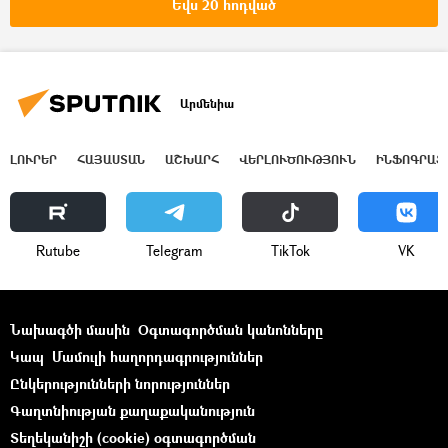
Եվս 20 հոդված
Արմենիա
ԼՈՒՐԵՐ
ՀԱՅԱՍՏԱՆ
ԱՇԽԱՐՀ
ՎԵՐԼՈՒԾՈՒԹՅՈՒՆ
ԻՆՖՈԳՐԱՖ
Rutube
Telegram
ТikТоk
VK
Նախագծի մասին
Օգտագործման կանոնները
Կապ
Մամուլի հաղորդագրություններ
Ընկերությունների նորություններ
Գաղտնիության քաղաքականություն
Տեղեկանիշի (cookie) օգտագործման