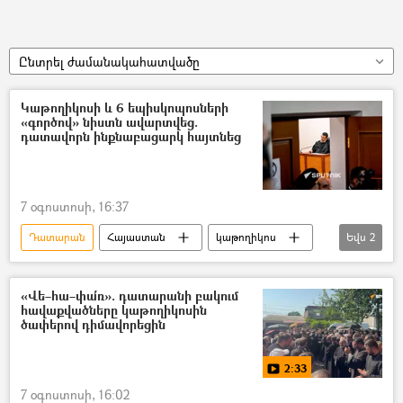
Ընտրել ժամանակահատվածը
Կաթողիկոսի և 6 եպիսկոպոսների
«գործով» նիստն ավարտվեց.
դատավորն ինքնաբացարկ հայտնեց
7 օգոստոսի, 16:37
Դատարան
Հայաստան
կաթողիկոս
Եվս
2
Նիստ
Արա Զոհրաբյան
«Վե–հա–փա՛ռ». դատարանի բակում
հավաքվածները կաթողիկոսին
ծափերով դիմավորեցին
2:33
7 օգոստոսի, 16:02