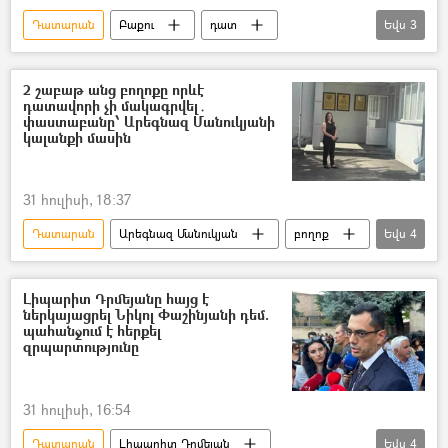
Դատարան
Բաքու
դատ
Եվս
3
Արցախ
Բակո Սահակյան
Արկադի Ղուկասյան
Դավիթ Մանուկյան
2 շաբաթ անց բողոքը որևէ
դատավորի չի մակագրվել․
փաստաբանը՝ Արեգնազ Մանուկյանի
կալանքի մասին
31 հուլիսի, 18:37
Դատարան
Արեգնազ Մանուկյան
բողոք
Եվս
4
փաստաբան
Տաթևիկ Սողոյան
կալանք
գաղտնիք
Լիպարիտ Դրմեյանը հայց է
ներկայացրել Նիկոլ Փաշինյանի դեմ.
պահանջում է հերքել
զրպարտությունը
31 հուլիսի, 16:54
Դատարան
Լիպարիտ Դրմեյան
Եվս
4