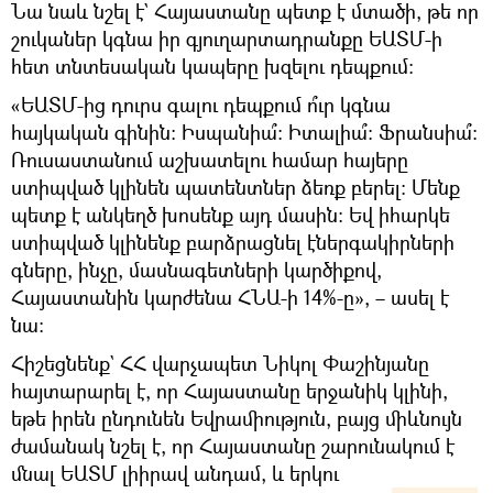
Նա նաև նշել է` Հայաստանը պետք է մտածի, թե որ
շուկաներ կգնա իր գյուղարտադրանքը ԵԱՏՄ-ի
հետ տնտեսական կապերը խզելու դեպքում։
«ԵԱՏՄ-ից դուրս գալու դեպքում ո՞ւր կգնա
հայկական գինին։ Իսպանիա՞։ Իտալիա՞։ Ֆրանսիա՞։
Ռուսաստանում աշխատելու համար հայերը
ստիպված կլինեն պատենտներ ձեռք բերել։ Մենք
պետք է անկեղծ խոսենք այդ մասին։ Եվ իհարկե
ստիպված կլինենք բարձրացնել էներգակիրների
գները, ինչը, մասնագետների կարծիքով,
Հայաստանին կարժենա ՀՆԱ-ի 14%-ը», – ասել է
նա։
Հիշեցնենք` ՀՀ վարչապետ Նիկոլ Փաշինյանը
հայտարարել է, որ Հայաստանը երջանիկ կլինի,
եթե իրեն ընդունեն Եվրամիություն, բայց միևնույն
ժամանակ նշել է, որ Հայաստանը շարունակում է
մնալ ԵԱՏՄ լիիրավ անդամ, և երկու