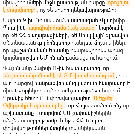
միավորումների միջև ընտրության հարցը
որոշելու 
է ժողովուրդը
, ոչ թե երկրի ղեկավարությունը:
Մայիսի 9-ին Ռուսաստանի նախագահ Վլադիմիր
Պուտինն
ասուլիսի ժամանակ ասաց
՝ կարծում է,
որ թե՛ ՀՀ քաղաքացիների, թե՛ Մոսկվայի՝ գլխավոր
տնտեսական գործընկերոջ հանդեպ ճիշտ կլիներ,
որ պաշտոնական Երևանը հնարավորինս արագ
կողմնորոշվեր ԵՄ-ին անդամակցելու հարցում։
Փաշինյանը մայիսի 11-ին հայտարարեց, որ
Հայաստանը մնում է ԵԱՏՄ լիարժեք անդամ
, իսկ
այդ հարցով հանրաքվեի անցկացումը հնարավոր է
միայն «օբյեկտիվ անհրաժեշտության» դեպքում:
Դրանից հետո ՌԴ փոխվարչապետ
Ալեքսեյ 
Օվերչուկը հայտարարեց
, որ Հայաստանում ինչ-որ
աշխատանք է տարվում ԵՄ չափանիշներին
անցնելու ուղղությամբ, և եթե ՀՀ–ն սկսի
փոփոխություններ մտցնել տեխնիկական