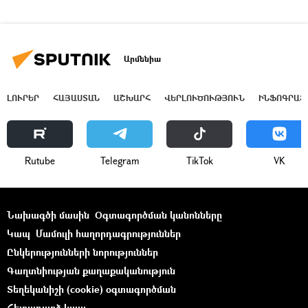
Արմենիա
ԼՈՒՐԵՐ
ՀԱՅԱՍՏԱՆ
ԱՇԽԱՐՀ
ՎԵՐԼՈՒԾՈՒԹՅՈՒՆ
ԻՆՖՈԳՐԱՖ
Rutube
Telegram
ТikТоk
VK
Նախագծի մասին
Օգտագործման կանոնները
Կապ
Մամուլի հաղորդագրություններ
Ընկերությունների նորություններ
Գաղտնիության քաղաքականություն
Տեղեկանիշի (cookie) օգտագործման
Հետադարձ կապ