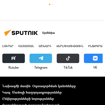
Արմենիա
ԼՈՒՐԵՐ
ՀԱՅԱՍՏԱՆ
ԱՇԽԱՐՀ
ՎԵՐԼՈՒԾՈՒԹՅՈՒՆ
ԻՆՖՈԳՐԱՖ
Rutube
Telegram
ТikТоk
VK
Նախագծի մասին
Օգտագործման կանոնները
Կապ
Մամուլի հաղորդագրություններ
Ընկերությունների նորություններ
Գաղտնիության քաղաքականություն