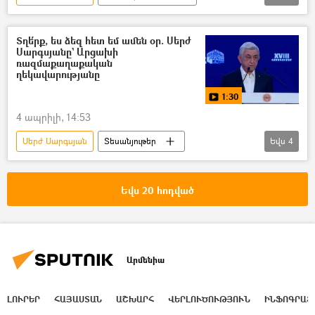
Հայաստանի Հանրապետական կուսակցություն (ՀՀԿ)
«Պատիվ ունեմ» դաշինք
Տղե՛րք, ես ձեզ հետ եմ ամեն օր. Սերժ
Սարգսյանը` Արցախի
«Հայաստան» դաշինք
ռազմաքաղաքական
ղեկավարությանը
«Ուժեղ Հայաստան» կուսակցություն
1:30
Սամվել Կարապետյան
4 ապրիլի, 14:53
Սերժ Սարգսյան
Տեսանյութեր
Եվս
4
տեսանյութ
Արցախ
գերի
Հայ գերիներ, անհետ կորածներ
Եվս 20 հոդված
Հայաստան
Արմենիա
ԼՈՒՐԵՐ
ՀԱՅԱՍՏԱՆ
ԱՇԽԱՐՀ
ՎԵՐԼՈՒԾՈՒԹՅՈՒՆ
ԻՆՖՈԳՐԱՖ