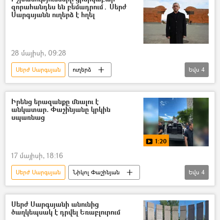
զորահանդես են բեմադրում․ Սերժ
Սարգսյանն ուղերձ է հղել
28 մայիսի, 09:28
Սերժ Սարգսյան
ուղերձ
Եվս
4
Հանրապետության հրապարակ
1–ին հանրապետության օր
զորահանդես
Իրենց երազանքը մնալու է
անկատար. Փաշինյանը կրկին
Սարդարապատ
սպառնաց
1:20
17 մայիսի, 18:16
Սերժ Սարգսյան
Նիկոլ Փաշինյան
Եվս
4
Երևան
քարոզարշավ
Սամվել Կարապետյան
Գագիկ Ծառուկյան
Սերժ Սարգսյանի անունից
ծաղկեպսակ է դրվել Եռաբլուրում
Ռոբերտ Քոչարյան