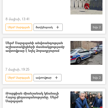
8 մայիսի, 13:41
Սերժ Սարգսյան
ծաղկեպսակ
Եվս
2
Եռաբլուր պանթեոն
Շուշի
Սերժ Սարգսյանի անվտանգության
աշխատակիցների մասնակցությամբ
ավտովթար է եղել Ձորաղբյուրում
7 մայիսի, 19:25
Սերժ Սարգսյան
ավտովթար
Եվս
2
ավտոմեքենա
Կոտայք
Թուրքիան միանշանակ կճանաչի
Հայոց ցեղասպանությունը. Սերժ
Սարգսյան