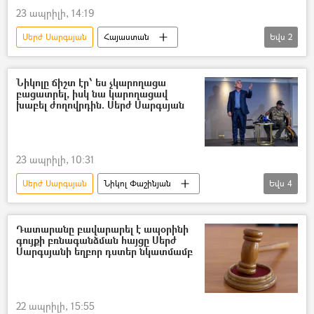
23 ապրիլի, 14:19
Սերժ Սարգսյան
Հայաստան
Եվս
2
Նիկոլ Փաշինյան
«Ղարաբաղ» կոմիտե
Նիկոլը ճիշտ էր՝ ես չկարողացա
բացատրել, իսկ նա կարողացավ
խաբել ժողովրդին. Սերժ Սարգսյան
23 ապրիլի, 10:31
Սերժ Սարգսյան
Նիկոլ Փաշինյան
Եվս
4
Հայաստան
Հայաստանի Հանրապետական կուսակցություն (ՀՀԿ)
Դատարանը բավարարել է ապօրինի
գույքի բռնագանձման հայցը Սերժ
Ընտրություններ
Սարգսյանի եղբոր դստեր նկատմամբ
Ազգային ժողովի ընտրություններ
22 ապրիլի, 15:55