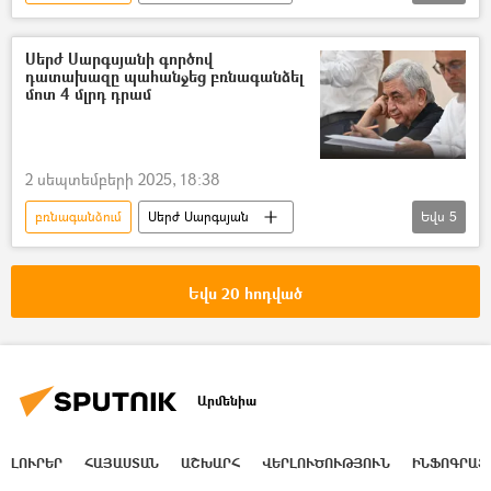
ՀՀ դատախազություն
Տավուշ
Ապօրինի
Սերժ Սարգսյանի գործով
դատախազը պահանջեց բռնագանձել
մոտ 4 մլրդ դրամ
2 սեպտեմբերի 2025, 18:38
բռնագանձում
Սերժ Սարգսյան
Եվս
5
Դատարան
գույք
Անշարժ գույք
գումար
Նիստ
Եվս 20 հոդված
Արմենիա
ԼՈՒՐԵՐ
ՀԱՅԱՍՏԱՆ
ԱՇԽԱՐՀ
ՎԵՐԼՈՒԾՈՒԹՅՈՒՆ
ԻՆՖՈԳՐԱՖ