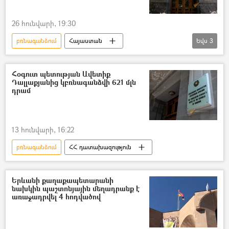
26 հունվարի, 19:30
բռնագանձում
Հայաստան
Եվս
3
Սերժ Սարգսյան
Վաչագան Ղազարյան
ՀՀ դատախազություն
Հօգուտ պետության Ավետիք
Դալլաքյանից կբռնագանձվի 621 մլն
դրամ
13 հունվարի, 16:22
բռնագանձում
ՀՀ դատախազություն
Երևանի քաղաքապետարանի
նախկին պաշտոնյային մեղադրանք է
առաջադրվել 4 հոդվածով