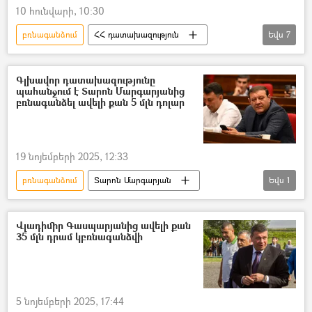
10 հունվարի, 10:30
բռնագանձում
ՀՀ դատախազություն
Եվս
7
ՀՀ գլխավոր դատախազություն
Ապօրինի
գույք
Երևանի քաղաքապետարան
Գլխավոր դատախազությունը
պահանջում է Տարոն Մարգարյանից
Անդրանիկ Քասարյան
աճուրդ
բռնագանձել ավելի քան 5 մլն դոլար
չարաշահում
19 նոյեմբերի 2025, 12:33
բռնագանձում
Տարոն Մարգարյան
Եվս
1
ՀՀ դատախազություն
Վլադիմիր Գասպարյանից ավելի քան
35 մլն դրամ կբռնագանձվի
5 նոյեմբերի 2025, 17:44