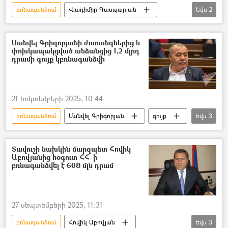
բռնագանձում
Վլադիմիր Գասպարյան
Եվս
2
ՀՀ գլխավոր դատախազություն
Հակակոռուպցիոն դատարան
Մանվել Գրիգորյանի ժառանգներից և
փոխկապակցված անձանցից 1,2 մլրդ
դրամի գույք կբռնագանձվի
21 հոկտեմբերի 2025, 10:44
բռնագանձում
Մանվել Գրիգորյան
գույք
Եվս
3
Հայաստան
ՀՀ դատախազություն
ՀՀ գլխավոր դատախազություն
Տավուշի նախկին մարզպետ Հովիկ
Աբովյանից հօգուտ ՀՀ–ի
բռնագանձվել է 608 մլն դրամ
27 սեպտեմբերի 2025, 11:31
բռնագանձում
Հովիկ Աբովյան
Եվս
3