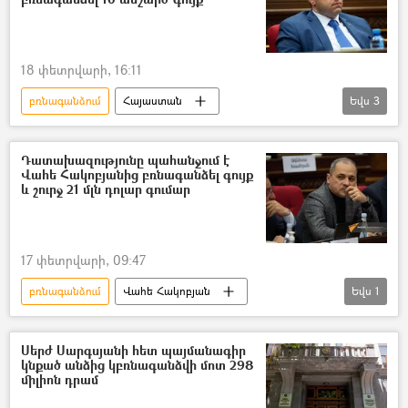
18 փետրվարի, 16:11
բռնագանձում
Հայաստան
Եվս
3
ՀՀ դատախազություն
Կարեն Ավագյան
Անշարժ գույք
Դատախազությունը պահանջում է
Վահե Հակոբյանից բռնագանձել գույք
և շուրջ 21 մլն դոլար գումար
17 փետրվարի, 09:47
բռնագանձում
Վահե Հակոբյան
Եվս
1
ՀՀ դատախազություն
Սերժ Սարգսյանի հետ պայմանագիր
կնքած անձից կբռնագանձվի մոտ 298
միլիոն դրամ