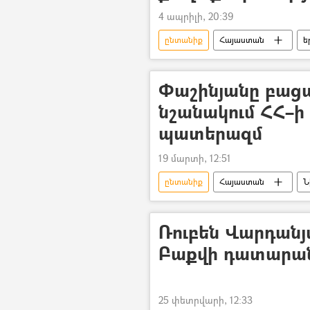
4 ապրիլի, 20:39
ընտանիք
Հայաստան
ե
Քրեակատարողական հիմնարկ (ՔԿՀ
թմրանյութ
իրավապաշտպ
Փաշինյանը բացա
նշանակում ՀՀ–ի 
պատերազմ
19 մարտի, 12:51
ընտանիք
Հայաստան
Ն
Ռուբեն Վարդանյ
Բաքվի դատարան
25 փետրվարի, 12:33