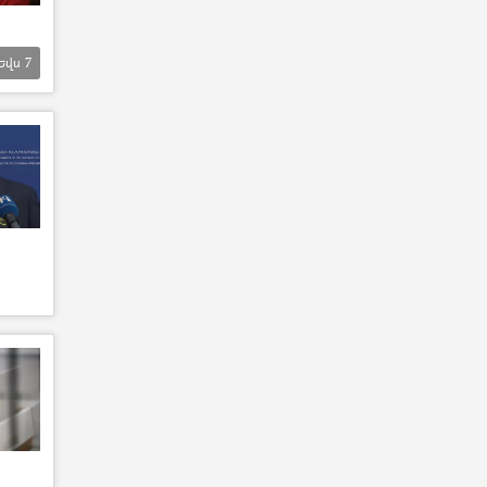
Եվս
7