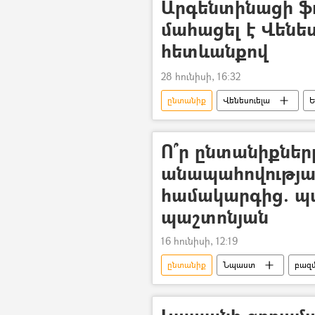
Արգենտինացի ֆ
մահացել է Վենե
հետևանքով
28 հունիսի, 16:32
ընտանիք
Վենեսուելա
Ե
Ո՞ր ընտանիքներ
անապահովությա
համակարգից. պ
պաշտոնյան
16 հունիսի, 12:19
ընտանիք
Նպաստ
բազ
ՀՀ աշխատանքի և սոցիալական հար