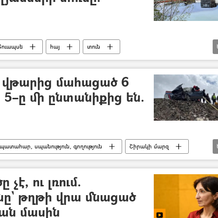
Տուապսե
հայ
տուն
Ուկրաինա
 վթարից մահացած 6
5–ը մի ընտանիքից են.
պատահար, սպանություն, գողություն
Շիրակի մարզ
 չէ, ու լռում.
` թղթի վրա մնացած
ան մասին