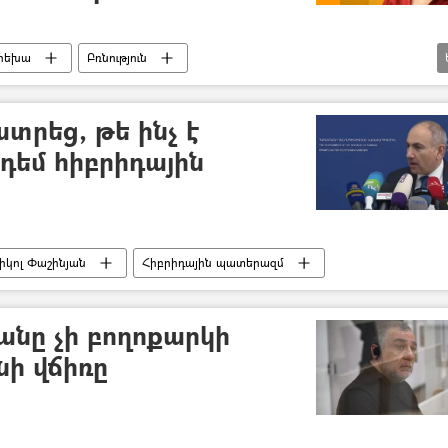
րեխա
Բռնություն
)
հանցագործություն
Զարուհի Հովհաննիսյան
ան
տեսանյութ
Տեսանյութեր
տրեց, թե ինչ է
դեմ հիբրիդային
իկոլ Փաշինյան
Հիբրիդային պատերազմ
անը չի բողոքարկի
ի վճիռը