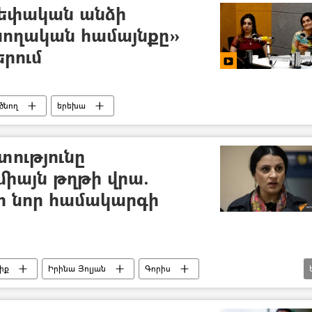
սեփական անձի
Ծնողական համայնքը»
երում
ծնող
երեխա
տությունը
միայն թղթի վրա.
ի նոր համակարգի
նիք
Իրինա Յոլյան
Գորիս
նդամ ընտանիք
աշխատանք
աղքատ