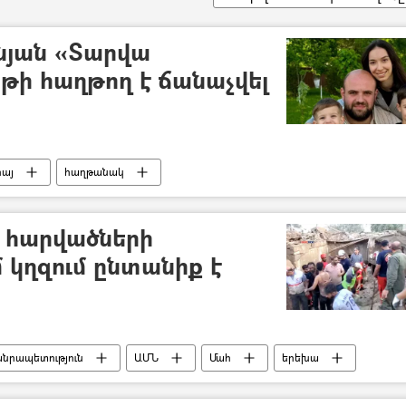
յան «Տարվա
յթի հաղթող է ճանաչվել
հայ
հաղթանակ
 հարվածների
 կղզում ընտանիք է
նրապետություն
ԱՄՆ
Մահ
երեխա