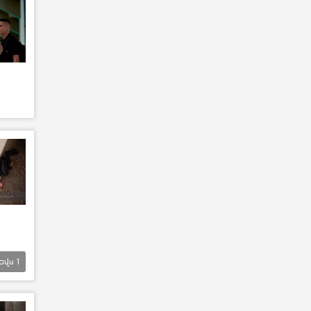
Եվս
1