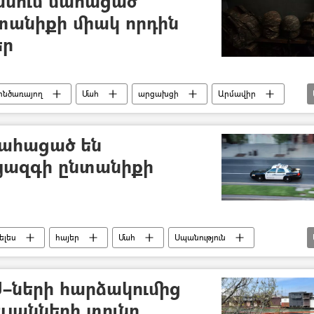
սում մահացած
տանիքի միակ որդին
եր
ինծառայող
Մահ
արցախցի
Արմավիր
մահացած են
յազգի ընտանիքի
ելես
հայեր
Մահ
Սպանություն
–ների հարձակումից
լյանների տունը.