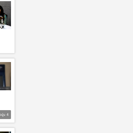
Եվս
4