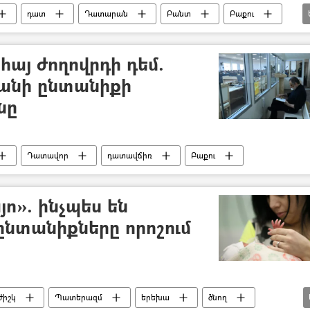
դատ
Դատարան
Բանտ
Բաքու
ական
հայ ժողովրդի դեմ.
յանի ընտանիքի
նը
Դատավոր
դատավճիռ
Բաքու
յո». ինչպես են
 ընտանիքները որոշում
ժիշկ
Պատերազմ
երեխա
ծնող