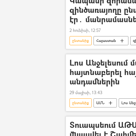
Կապանի զորամա
զինծառայողը ըն
էր․ մանրամասն
2 հունիսի, 12:57
ընտանիք
Հայաստան
զ
Կապան
Լոս Անջելեսում 
հայտնաբերել հա
անդամներին
29 մայիսի, 13:43
ընտանիք
ԱՄՆ
Լոս Անջ
ինքնասպանություն
Տուապսեում ԱԹՍ
վնասվել է Շահմե