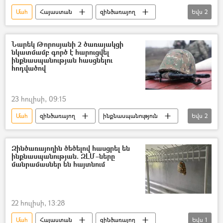
Մահ
Հայաստան
զինծառայող
Եվս
2
Արման Սարգսյան
Նարեկ Թորոսյան
Նարեկ Թորոսյանի 2 ծառայակցի
նկատմամբ գործ է հարուցվել
ինքնասպանության հասցնելու
հոդվածով
23 հուլիսի, 09:15
Մահ
զինծառայող
ինքնասպանություն
Եվս
2
Բանակ
ՀՀ պաշտպանության նախարարություն (ՊՆ)
Զինծառայողին ծեծելով հասցրել են
ինքնասպանության. ԶԼՄ–ները
մանրամասներ են հայտնում
22 հուլիսի, 13:28
Մահ
Հայաստան
զինծառայող
Եվս
1