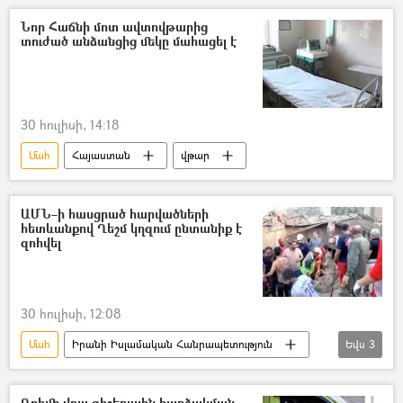
Նոր Հաճնի մոտ ավտովթարից
տուժած անձանցից մեկը մահացել է
30 հուլիսի, 14:18
Մահ
Հայաստան
վթար
ԱՄՆ–ի հասցրած հարվածների
հետևանքով Ղեշմ կղզում ընտանիք է
զոհվել
30 հուլիսի, 12:08
Մահ
Իրանի Իսլամական Հանրապետություն
Եվս
3
ԱՄՆ
ընտանիք
երեխա
Ղրիմի վրա գիշերային հարձակման