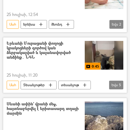
25 հուլիսի, 12:54
Մահ
երեխա
ծնունդ
Եվս
2
վիճակագրություն
Հայաստան
Երևանի Մուրացանի փողոցի
կրակոցների գործով կան
ձերբակալված և կալանավորված
անձինք․ ՆԳՆ
0:45
25 հուլիսի, 11:20
Մահ
Տեսանյութեր
տեսանյութ
Եվս
5
կրակոց
Երևան
Ձերբակալություն
կալանք
Տուժածներ
Սևանի ափին` վրանի մեջ,
հայտնաբերվել է երիտասարդ տղայի
մարմին