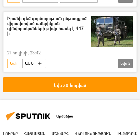
ինքնասպանություն
Իրանի դեմ գործողության ընթացքում
վիրավորված ամերիկյան
զինվորականների թիվը հասել է 447–
ի
21 հուլիսի, 23:42
Մահ
ԱՄՆ
Եվս
2
Իրանի Իսլամական Հանրապետություն
զինվորական
Եվս 20 հոդված
Արմենիա
ԼՈՒՐԵՐ
ՀԱՅԱՍՏԱՆ
ԱՇԽԱՐՀ
ՎԵՐԼՈՒԾՈՒԹՅՈՒՆ
ԻՆՖՈԳՐԱՖ