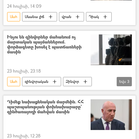
24 հուլիսի, 14:09
Մահ
Սևանա լիճ
վրան
Դիակ
Ինչու են զինվորներ մահանում ոչ
մարտական պայմաններում.
փորձագետը խոսել է պատճառների
մասին
23 հուլիսի, 23:18
Մահ
զինվորական
Զինվոր
Եվս
3
Բանակ
Պաշտպանության նախարարություն
Դիմեք նախաքննական մարմնին. ՀՀ
պաշտպանության փոխնախարարը`
Հայաստան
զինծառայողի մահվան մասին
23 հուլիսի, 12:28