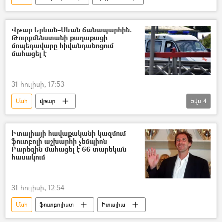
Վթար Երևան–Սևան ճանապարհին.
Թուրքմենստանի քաղաքացի
մոպեդավարը հիվանդանոցում
մահացել է
31 հուլիսի, 17:53
Մահ
վթար
Եվս
4
Վթար, պատահար, սպանություն, գողություն
Մոպեդ
վարորդ
Թուրքմենստան
Իտալիայի հավաքականի կազմում
ֆուտբոլի աշխարհի չեմպիոն
Բարեզին մահացել է 66 տարեկան
հասակում
31 հուլիսի, 12:54
Մահ
ֆուտբոլիստ
Իտալիա