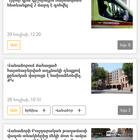
հետևանքով 2 մարդ է զոհվել
29 հուլիսի, 12:20
Մահ
Եվս
8
Դոնբասի պաշտպանություն. ՌԴ–ի ռազմական հատուկ գործողությունը Ուկրաինայում
Ղրիմ
Տուժածներ
Վանաձորում մահացած
հայտնաբերված աղջնակի դեպքով
ռազմական հատուկ գործողություն
քրեական վարույթ է նախաձեռնվել.
ՔԿ
Խաղաղապահներն Արցախում
Ուկրաինա
Ռուսաստան
Կերչ
28 հուլիսի, 10:51
Մահ
երեխա
Վանաձոր
Եվս
2
ՀՀ քննչական կոմիտե
Դժբախտ պատահար
Վանաձորի Բուլղարական թաղամասի
վագոն-տնակներից մեկի մոտ 6–ամյա