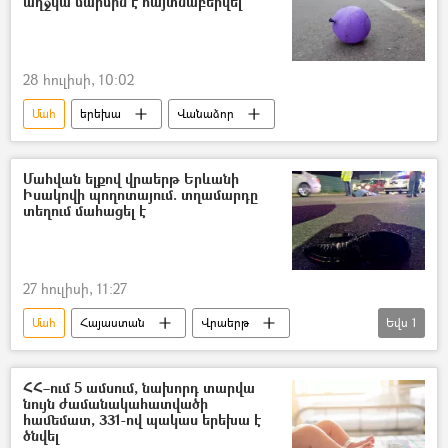
աղջկա մարմին է հայտնաբերվել
28 հուլիսի, 10:02
Մահ
երեխա
Վանաձոր
Մահվան ելքով վրաերթ Երևանի
Իսակովի պողոտայում. տղամարդը
տեղում մահացել է
27 հուլիսի, 11:27
Մահ
Հայաստան
Վրաերթ
Եվս
1
Երևան
ՀՀ–ում 5 ամսում, նախորդ տարվա
նույն ժամանակահատվածի
համեմատ, 331-ով պակաս երեխա է
ծնվել