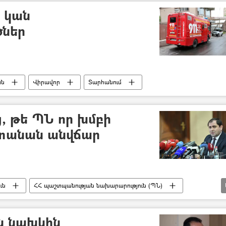
. կան
ներ
ան
Վիրավոր
Տարհանում
, թե ՊՆ որ խմբի
ստանան անվճար
ւն
ՀՀ պաշտպանության նախարարություն (ՊՆ)
ն նախկին