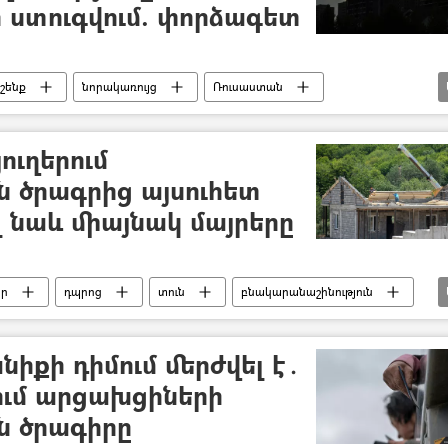
ի ստուգվում. փորձագետ
շենք
նորակառույց
Ռուսաստան
ուղերում
 ծրագրից այսուհետ
լ նաև միայնակ մայրերը
իր
դպրոց
տուն
բնակարանաշինություն
նիքի դիմում մերժվել է․
նում արցախցիների
 ծրագիրը