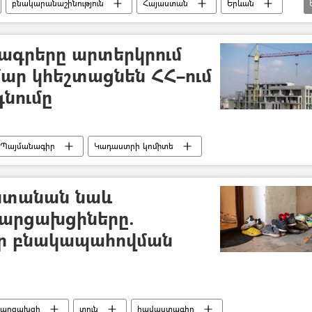
բնակարանաշինություն
Հայաստան
Երևան
Ռուսաստան
Անդրանիկ Հարությունով
ագրերը արտերկրում
ար կհեշտացնեն ՀՀ–ում
նումը
Պայմանագիր
Կադաստրի կոմիտե
ստանան նաև
 արցախցիները.
եր բնակապահովման
արցախցի
տուն
հավաստագիր