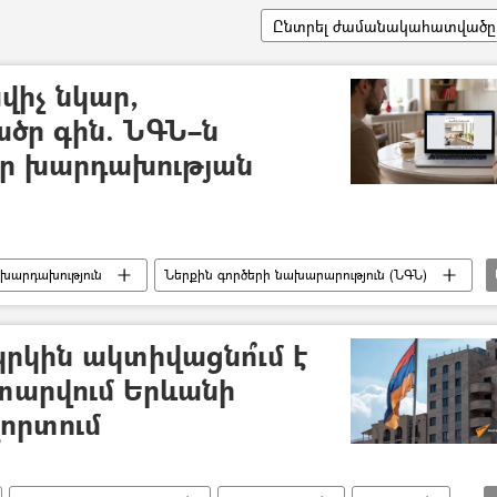
Ընտրել ժամանակահատվածը
իչ նկար,
ածր գին. ՆԳՆ–ն
նոր խարդախության
խարդախություն
Ներքին գործերի նախարարություն (ՆԳՆ)
կրկին ակտիվացնո՞ւմ է
ատարվում Երևանի
լորտում