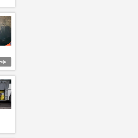
Եվս
1