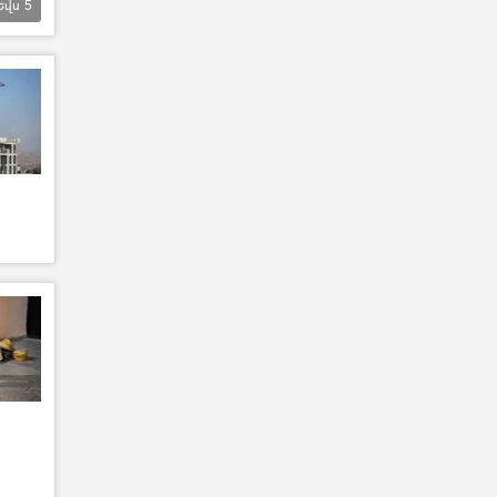
Եվս
5