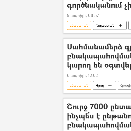
գործնականում չ
9 ապրիլի, 08:57
բնակարան
Հայաստան
Գոռ Թովմասյան
Սահմանամերձ գյ
բնակապահովման
կարող են օգտվե
6 ապրիլի, 12:02
բնակարան
Գյուղ
ծրագ
բնակապահովման ծրագիր
Շուրջ 7000 ընտա
ինչպե՞ս է ընթա
բնակապահովման