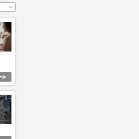
Եվս
1