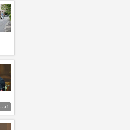
Եվս
1