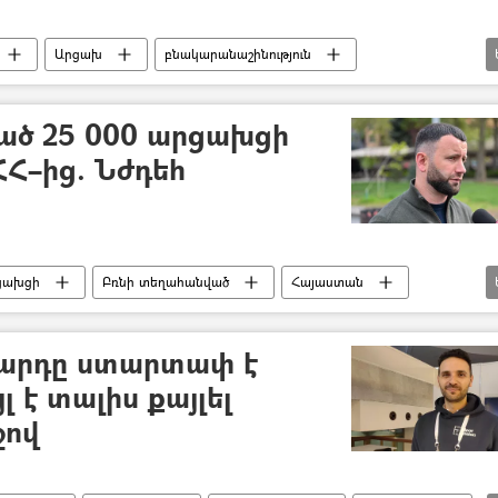
Արցախ
բնակարանաշինություն
ած 25 000 արցախցի
Հ–ից. Նժդեհ
ցախցի
Բռնի տեղահանված
Հայաստան
սկանդարյան
արդը ստարտափ է
յլ է տալիս քայլել
ջով