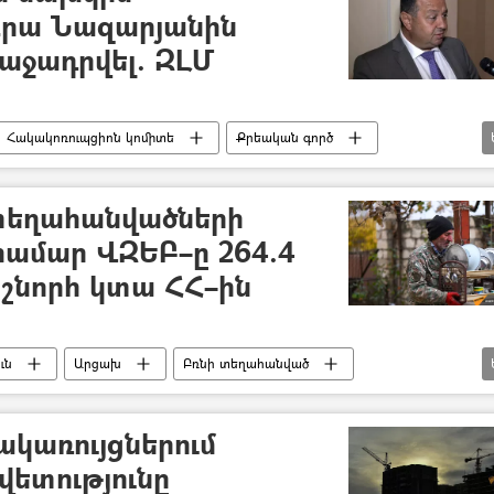
րա Նազարյանին
աջադրվել. ԶԼՄ
Հակակոռուպցիոն կոմիտե
Քրեական գործ
անության նախարարություն (ՊՆ)
տեղահանվածների
համար ՎԶԵԲ–ը 264.4
աշնորհ կտա ՀՀ–ին
ւն
Արցախ
Բռնի տեղահանված
ւմ
կառույցներում
վետությունը