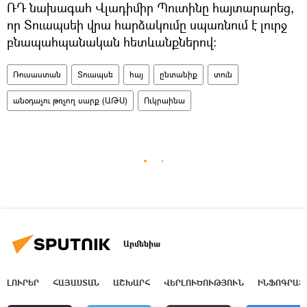
ՌԴ նախագահ Վլադիմիր Պուտինը հայտարարեց,
որ Տուապսեի վրա հարձակումը սպառնում է լուրջ
բնապահպանական հետևանքներով:
Ռուսաստան
Տուապսե
հայ
ընտանիք
տուն
անօդաչու թռչող սարք (ԱԹՍ)
Ուկրաինա
Արմենիա
ԼՈՒՐԵՐ
ՀԱՅԱՍՏԱՆ
ԱՇԽԱՐՀ
ՎԵՐԼՈՒԾՈՒԹՅՈՒՆ
ԻՆՖՈԳՐԱՖ