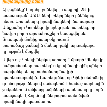
հարձակումից հետո
Հիշեցնենք` հրդեհը բռնկվել էր ապրիլի 28–ի
առավոտյան՝ ԱԹՍ–ների բեկորների ընկնելուց
հետո։ Արտակարգ իրավիճակների նախարար
Ալեքսանդր Կուրենկովը երեկոյան հայտնեց, որ
նավթի բոլոր արտահոսքերը կասեցվել են:
Տուապսեի մունիցիպալ օկրուգում
տարածաշրջանային մակարդակի արտակարգ
դրություն է մտցվել։
Ավելի ուշ Կրեմլի ներկայացուցիչ Դմիտրի Պեսկովը
մանրամասներ հայտնեց` ուկրաինացի զինյալները
հարվածել են արտահանվող նավթի
պահեստարանին: Նա ընդգծեց, որ Կիևի ռեժիմն իր
գործողություններով մեծացնում է համաշխարհային
շուկաներում ածխաջրածինների պակասուրդը, որն
առաջացել է Հորմուզի նեղուցում ստեղծված
իրավիճակի պատճառով: