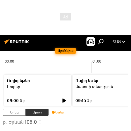
ՀԱՅ
Արմենիա
00:00
01:00
Ուղիղ եթեր
Ուղիղ եթեր
Լուրեր
Մամուլի տեսություն
09:00
09:15
5 ր
2 ր
Երեկ
Այսօր
Եթեր
ք. Երևան
106.0