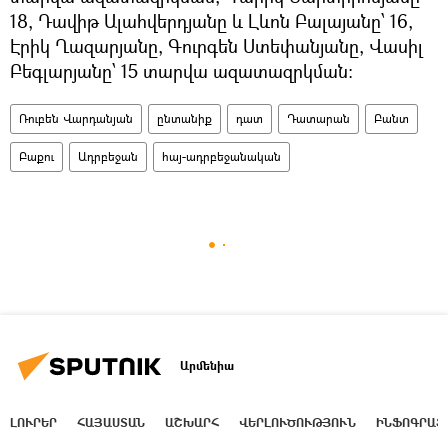
18, Դավիթ Ալահվերդյանը և Լևոն Բալայանը՝ 16,
Էրիկ Ղազարյանը, Գուրգեն Ստեփանյանը, Վասիլ
Բեգլարյանը՝ 15 տարվա ազատազրկման։
Ռուբեն Վարդանյան
ընտանիք
դատ
Դատարան
Բանտ
Բաքու
Ադրբեջան
հայ-ադրբեջանական
Արմենիա
ԼՈՒՐԵՐ
ՀԱՅԱՍՏԱՆ
ԱՇԽԱՐՀ
ՎԵՐԼՈՒԾՈՒԹՅՈՒՆ
ԻՆՖՈԳՐԱՖ