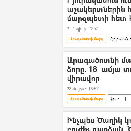
Բյուրականում ու
աշակերտներին հ
մարզպետի հետ 
31 մայիսի, 12:07
Արագածոտնի մարզ
Բյուրական 
«Քաղաքացիական պայմանագիր» խմ
Արագածոտնի մար
ձորը. 18–ամյա տ
վիրավոր
28 մայիսի, 15:57
Արագածոտնի մարզ
վթար
շտապօգնություն
Զոհ
Ինչպես Ծաղիկ կո
բուժիչ դարձան.