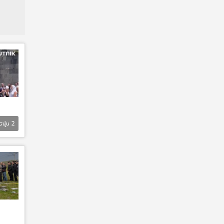
Եվս
2