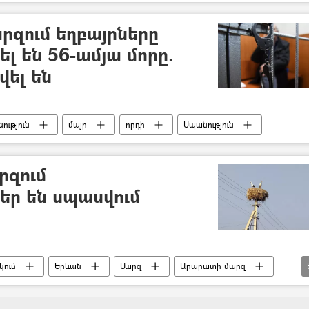
Շիրակի մարզ
Լոռի
Տավուշ
զում եղբայրները
լ են 56-ամյա մորը.
վել են
ություն
մայր
որդի
Սպանություն
րզում
եր են սպասվում
կում
Երևան
Մարզ
Արարատի մարզ
նիքի մարզ
Շիրակի մարզ
Կոտայքի մարզ
ՀԷՑ)
էլեկտրաէներգիա
Լույս