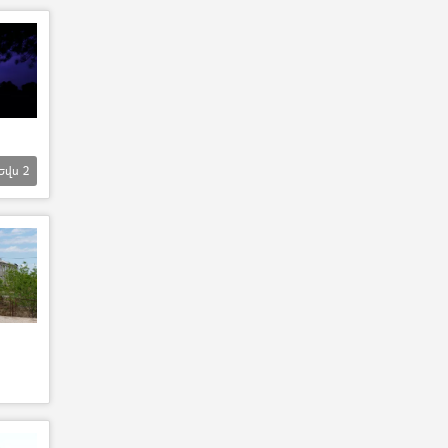
Եվս
2