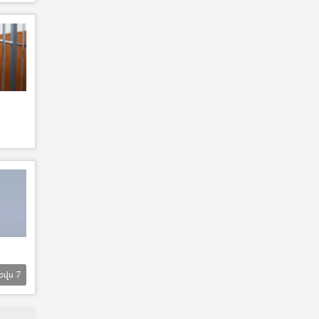
Եվս
7