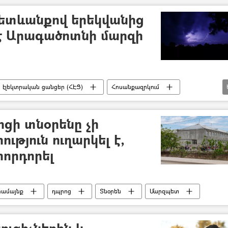
հետևանքով երեկվանից
է Արագածոտնի մարզի
էլեկտրական ցանցեր (ՀԷՑ)
Հոսանքազրկում
ոցի տնօրենը չի
ություն ուղարկել է,
 հորդորել
համայնք
դպրոց
Տնօրեն
Մարզպետ