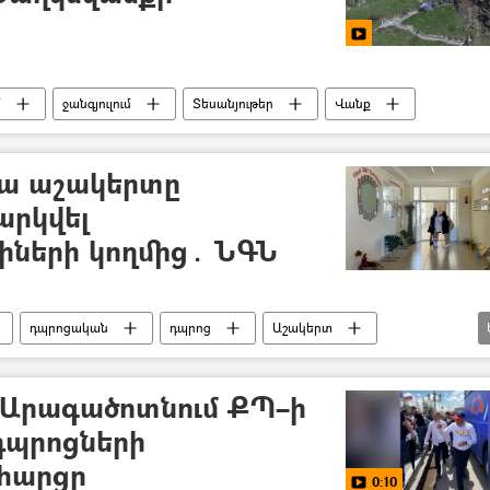
մ
ջանգյուլում
Տեսանյութեր
Վանք
յա աշակերտը
արկվել
ների կողմից․ ՆԳՆ
դպրոցական
դպրոց
Աշակերտ
ՆԳՆ)
ՀՀ Ոստիկանություն
 Արագածոտնում ՔՊ–ի
դպրոցների
 հարցը
0:10