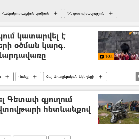
Հակակոռուպցիոն կոմիտե
ՀՀ դատախազություն
կում կատարվել է
երի օծման կարգ.
 Վարդավառը
1:34
ր
Վանք
Հայ Առաքելական Եկեղեցի
ւթյուն
լ Գետափ գյուղում
ավտովթարի հետևանքով