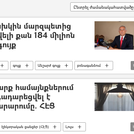
Ընտրել ժամանակահատվածը
ախկին մարզպետից
ելի քան 184 միլիոն
ույք
գույք
Անշարժ գույք
բռնագանձում
ՀՀ դատախազություն
արք համայնքներում
դադարեցվել է
րարումը. ՀԷՑ
էլեկտրական ցանցեր (ՀԷՑ)
Լույս