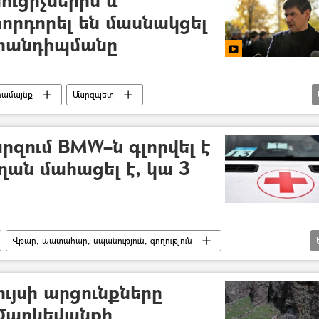
սուցիչներին և
որդորել են մասնակցել
հանդիպմանը
համայնք
Մարզպետ
բակցություն
զում BMW–ն գլորվել է
ղան մահացել է, կա 3
Վթար, պատահար, սպանություն, գողություն
աշտարակ
ւյսի արցունքները
 Ծաղկեվանքի