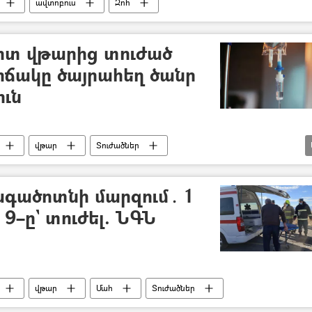
ավտոբուս
Զոհ
մոտ վթարից տուժած
իճակը ծայրահեղ ծանր
ուն
վթար
Տուժածներ
յուն
գածոտնի մարզում․ 1
 9–ը` տուժել. ՆԳՆ
վթար
Մահ
Տուժածներ