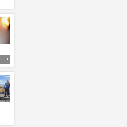
Եվս
1