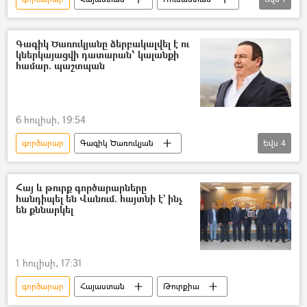
Վայլդբերիզ (Wildberries)
Գագիկ Ծառուկյանը ձերբակալվել է ու
կներկայացվի դատարան՝ կալանքի
համար. պաշտպան
6 հուլիսի, 19:54
գործարար
Գագիկ Ծառուկյան
Եվս
4
Ձերբակալություն
Բարգավաճ Հայաստան կուսակցություն (ԲՀԿ)
Հայ և թուրք գործարարները
հանդիպել են Վանում. հայտնի է` ինչ
Հայաստան
Նիկոլ Փաշինյան
են քննարկել
1 հուլիսի, 17:31
գործարար
Հայաստան
Թուրքիա