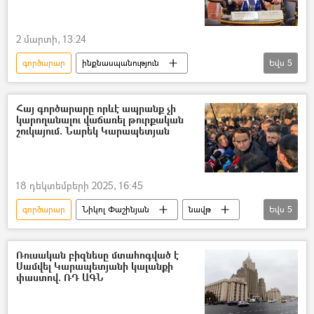
2 մարտի, 13:24
գործարար
ինքնասպանություն
Եվս
5
ինքնասպանության փորձ
Մոսկվա
Հյուրանոց
Մահ
Հայ գործարարը որևէ ապրանք չի
կարողանալու վաճառել թուրքական
Ումար Ջաբրայիլով
շուկայում. Նարեկ Կարապետյան
18 դեկտեմբերի 2025, 16:45
գործարար
Նիկոլ Փաշինյան
նավթ
Եվս
5
Ադրբեջան
հայ-ադրբեջանական
Թուրքիա
Հայաստան
Ռուսական բիզնեսը մտահոգված է
Սամվել Կարապետյանի կալանքի
Նարեկ Կարապետյան
փաստով. ՌԴ ԱԳՆ