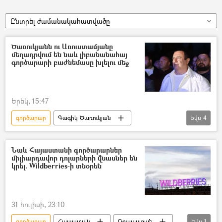
Ընտրել ժամանակահատվածը
Ծառուկյանն ու Առուստամյանը
մեղադրվում են նաև լիբանանահայ
գործարարի բաժնեմասը խլելու մեջ
Երեկ, 15:47
գործարար
Գագիկ Ծառուկյան
Եվս
4
Սեդրակ Առուստամյան
ՀՀ քննչական կոմիտե
Մեղադրանք
Նաև Հայաստանի գործարարներ
միլիարդավոր դոլարների վնասներ են
բաժնետեր
կրել. Wildberries-ի տնօրեն
31 հուլիսի, 23:10
գործարար
Հայաստան
Ռուսաստան
Եվս
1