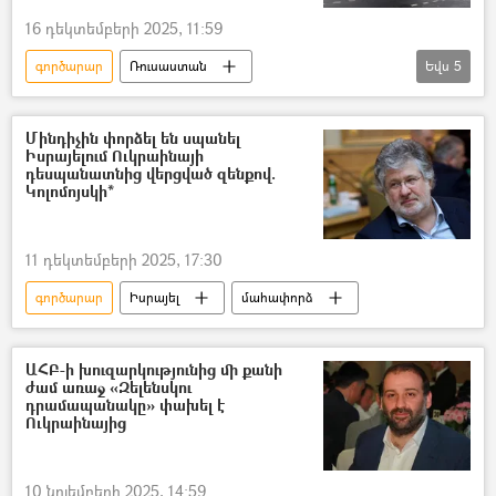
16 դեկտեմբերի 2025, 11:59
գործարար
Ռուսաստան
Եվս
5
Սամվել Կարապետյան
կալանք
բիզնես
Մինդիչին փորձել են սպանել
Իսրայելում Ուկրաինայի
Արտաքին գործերի նախարարություն (ԱԳՆ)
դեսպանատնից վերցված զենքով.
Կոլոմոյսկի*
Միխայիլ Կալուգին
11 դեկտեմբերի 2025, 17:30
գործարար
Իսրայել
մահափորձ
ԱՀԲ-ի խուզարկությունից մի քանի
ժամ առաջ «Զելենսկու
դրամապանակը» փախել է
Ուկրաինայից
10 նոյեմբերի 2025, 14:59