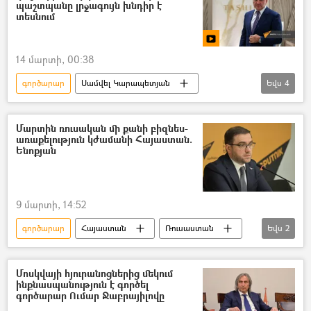
պաշտպանը լրջագույն խնդիր է
տեսնում
14 մարտի, 00:38
գործարար
Սամվել Կարապետյան
Եվս
4
Տնային կալանք
«Տաշիր» ընկերությունների խումբ
Մարտին ռուսական մի քանի բիզնես-
առաքելություն կժամանի Հայաստան.
Դատարան
դատ
Ենոքյան
9 մարտի, 14:52
գործարար
Հայաստան
Ռուսաստան
Եվս
2
բիզնես
Վիգեն Ենոքյան
Մոսկվայի հյուրանոցներից մեկում
ինքնասպանություն է գործել
գործարար Ումար Ջաբրայիլովը