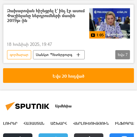
բարերար
Զախարովան հիշեցրել է` ինչ էր ասում
Փաշինյանը ներդրումների մասին
2019թ–ին
1:05
18 հունիսի 2025, 19:47
գործարար
Սանկտ Պետերբուրգ
Եվս
7
Նիկոլ Փաշինյան
Սամվել Կարապետյան
Հայաստանի էլեկտրական ցանցեր (ՀԷՑ)
Եվս 20 հոդված
Հայ Առաքելական Եկեղեցի
Մարիա Զախարովա
Տեսանյութեր
տեսանյութ
Արմենիա
ԼՈՒՐԵՐ
ՀԱՅԱՍՏԱՆ
ԱՇԽԱՐՀ
ՎԵՐԼՈՒԾՈՒԹՅՈՒՆ
ԻՆՖՈԳՐԱՖ