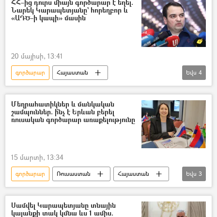
ՀՀ–ից դուրս միայն գործարար է եղել.
Նարեկ Կարապետյանը` հորեղբոր և
«ԱԴԾ–ի կապի» մասին
20 մայիսի, 13:41
գործարար
Հայաստան
Եվս
4
Նարեկ Կարապետյան
Սամվել Կարապետյան
Ռուսաստան
Մեղրահատիկներ և մանկական
շամպուններ. ի՞նչ է Երևան բերել
«Ուժեղ Հայաստան» կուսակցություն
ռուսական գործարար առաքելությունը
15 մարտի, 13:34
գործարար
Ռուսաստան
Հայաստան
Եվս
3
Հայաստան-Ռուսաստան համագործակցություն
բիզնես
առևտուր
Սամվել Կարապետյանը տնային
կալանքի տակ կմնա ևս 1 ամիս.