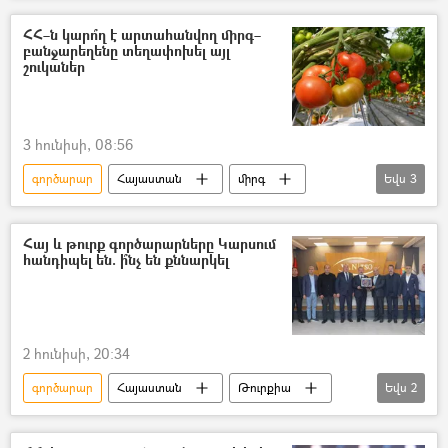
ՀՀ–ն կարո՞ղ է արտահանվող միրգ–
բանջարեղենը տեղափոխել այլ
շուկաներ
3 հունիսի, 08:56
գործարար
Հայաստան
միրգ
Եվս
3
բանջարեղեն
Արաբական միացյալ էմիրություններ (ԱՄԷ)
Հայ և թուրք գործարարները Կարսում
հանդիպել են. ի՞նչ են քննարկել
Իրանի Իսլամական Հանրապետություն
2 հունիսի, 20:34
գործարար
Հայաստան
Թուրքիա
Եվս
2
առևտուր
Տնտեսություն