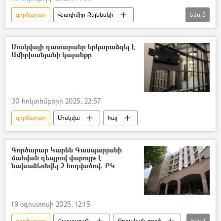
գործարար
Վլադիմիր Զելենսկի
Եվս
5
փախուստ
խուզարկու
խուզարկություն
Թիմուր Մինդիչ
Մոսկվայի դատարանը երկարաձգել է
Ամիրխանյանի կալանքը
Ուկրաինա
30 հոկտեմբերի 2025, 22:57
գործարար
Մոսկվա
հայ
Գործարար Կարեն Գասպարյանի
մահվան դեպքով վարույթ է
նախաձեռնվել 2 հոդվածով. ՔԿ
19 օգոստոսի 2025, 12:15
գործարար
Հայաստան
Քրեական գործ
Եվս
1