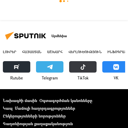
Արմենիա
ԼՈՒՐԵՐ
ՀԱՅԱՍՏԱՆ
ԱՇԽԱՐՀ
ՎԵՐԼՈՒԾՈՒԹՅՈՒՆ
ԻՆՖՈԳՐԱՖ
Rutube
Telegram
ТikТоk
VK
Նախագծի մասին
Օգտագործման կանոնները
Կապ
Մամուլի հաղորդագրություններ
Ընկերությունների նորություններ
Գաղտնիության քաղաքականություն