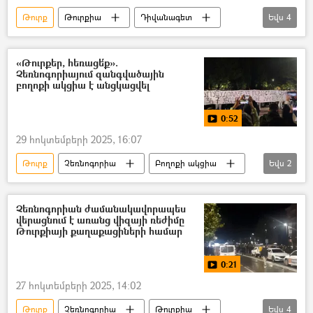
Թուրք
Թուրքիա
Դիվանագետ
Եվս
4
Արևմուտք
Ուկրաինա
Ռուսաստան
Եվրամիություն
«Թուրքեր, հեռացե՛ք».
Չեռնոգորիայում զանգվածային
բողոքի ակցիա է անցկացվել
0:52
29 հոկտեմբերի 2025, 16:07
Թուրք
Չեռնոգորիա
Բողոքի ակցիա
Եվս
2
Տեսանյութեր
տեսանյութ
Չեռնոգորիան ժամանակավորապես
վերացնում է առանց վիզայի ռեժիմը
Թուրքիայի քաղաքացիների համար
0:21
27 հոկտեմբերի 2025, 14:02
Թուրք
Չեռնոգորիա
Թուրքիա
Եվս
4