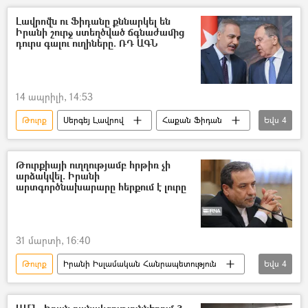
ռուս
Լավրովն ու Ֆիդանը քննարկել են
Իրանի շուրջ ստեղծված ճգնաժամից
դուրս գալու ուղիները. ՌԴ ԱԳՆ
14 ապրիլի, 14:53
Թուրք
Սերգեյ Լավրով
Հաքան Ֆիդան
Եվս
4
Իրանի Իսլամական Հանրապետություն
Թուրքիա
ԱՄՆ
Իսրայել
Թուրքիայի ուղղությամբ հրթիռ չի
արձակվել. Իրանի
արտգործնախարարը հերքում է լուրը
31 մարտի, 16:40
Թուրք
Իրանի Իսլամական Հանրապետություն
Եվս
4
Թուրքիա
Աբբաս Արաղչի
Հաքան Ֆիդան
Մերձավոր Արևելք