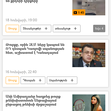
են քրդերի դիրքերը
1:45
18 հունվարի, 19:00
Թուրք
Տեսանյութեր
տեսանյութ
Եվս
4
Սիրիա
քուրդ
Ահմեդ ալ-Շարաա
Ռաքքա
Թուրքը, որին ԶԼՄ-ները կապում են
ՌԴ դեսպան Կառլովի սպանության
հետ, աշխատում է Կանադայում
16 հունվարի, 22:40
Թուրք
Դեսպան
Սպանություն
Անի Ամիրաղյանը հաղթեց թուրք
թենիսիստուհուն Անթալիայում
ընթացող թենիսի մրցաշարում