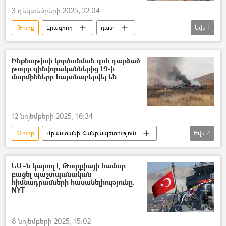
3 դեկտեմբերի 2025, 22:04
Թուրք
Լրագրող
դատ
Եվս
1
Հայոց ցեղասպանություն
Ինքնաթիռի կործանման զոհ դարձած
թուրք զինվորականներից 19-ի
մարմինները հայտնաբերվել են
12 նոյեմբերի 2025, 16:34
Թուրք
Վրաստանի Հանրապետություն
Եվս
4
Թուրքիա
զինվորական
ինքնաթիռ
կործանում
ԵՄ–ն կարող է Թուրքիայի համար
բացել պաշտպանական
հիմնադրամների հասանելիությունը.
NYT
8 նոյեմբերի 2025, 15:02