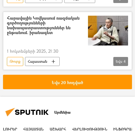
Ձերբակալություն
Վիզա
տեսանյութ
Տեսանյութեր
Հարավային Կովկասում ռազմական
գործողությունների
նախապատրաստություններ են
ընթանում. իրանագետ
1 հոկտեմբերի 2025, 21:30
Թուրք
Հայաստան
Եվս
4
Հարավային Կովկաս
Ադրբեջան
Կարինե Գևորգյան
Արևմուտք
Եվս 20 հոդված
Մեծ Բրիտանիա
Արմենիա
ԼՈՒՐԵՐ
ՀԱՅԱՍՏԱՆ
ԱՇԽԱՐՀ
ՎԵՐԼՈՒԾՈՒԹՅՈՒՆ
ԻՆՖՈԳՐԱՖ