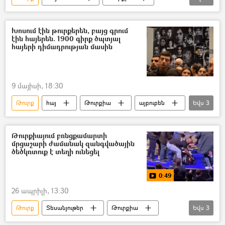
Սահման
Լրագրող
Խոսում էին թուրքերեն, բայց գրում
էին հայերեն. 1900 գիրք ծպտյալ
հայերի դիմադրության մասին
9 մայիսի, 18:30
Թուրք
հայ
Թուրքիա
այբուբեն
Եվս
3
Օսմանյան կայսրություն
Վերժինե Սվազլյան
գիրք
Թուրքիայում բռնցքամարտի
մրցաշարի ժամանակ զանգվածային
ծեծկռտուք է տեղի ունեցել
0:49
26 ապրիլի, 13:30
Թուրք
Տեսանյութեր
Թուրքիա
Եվս
3
բռնցքամարտ
բռնցքամարտիկ