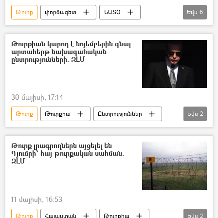
Թուրք
փորձագետ
ՆԱՏՕ
Եվս
6
Ռուսաստան
Թուրքիա
Անկարա
Կլոր սեղան
Դմիտրի Դանիլով
Թուրքիան կարող է նոյեմբերին գնալ
արտահերթ նախագահական
ԱՄՆ
ընտրությունների. ԶԼՄ
30 մայիսի, 17:14
Թուրք
Թուրքիա
Ընտրություններ
Եվս
2
Ռեջեփ Թայիփ Էրդողան
վարկանիշ
Թուրք լրագրողներն այցելել են
Գյումրի՝ հայ-թուրքական սահման.
ԶԼՄ
11 մայիսի, 16:53
Թուրք
Հայաստան
Թուրքիա
Եվս
2