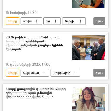
15 հունվարի, 15:30
Թուրք
թենիս
հայ
մարզիկ
Եվս
2
հաղթանակ
Անի Ամիրաղյան
2026 թ-ին Հայաստան–Թուրքիա
հարաբերություններում
«խորհրդանշական քայլեր» կլինեն.
Էրդողան
16 դեկտեմբերի 2025, 17:06
Թուրք
Հայաստան
Թուրքագետ
Եվս
7
Թուրքիա
Ռեջեփ Թայիփ Էրդողան
Ադրբեջան
հայ-ադրբեջանական
Թուրք լրագրողին դատում են Հայոց
ցեղասպանության թեմային
Ադրբեջանական ագրեսիան Արցախում - 2020
վերաբերող հոդվածի համար
Խաղաղության պայմանագիր
Մարգարա