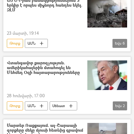
ԱՄՆ–Իրան բանակցություններում 3
երկիր է որպես միջնորդ հանդես եկել.
ԶԼՄ
23 մարտի, 19:14
Թուրք
ԱՄՆ
Եվս
6
Իրանի Իսլամական Հանրապետություն
Դոնալդ Թրամփ
բանակցություններ
Վտանգավոր քարոզչություն.
ամերիկահայերին մտահոգել են
Թուրքիա
Եգիպտոս
Պակիստան
Մեհմեդ Օզի հայտարարությունները
28 հունվարի, 17:00
Թուրք
ԱՄՆ
Սենատ
Եվս
2
Հայ դատի գրասենյակ
Արամ Համբարյան
Մարտեր Ռաքքայում. ալ–Շարաայի
զորքերը մեկը մյուսի հետևից գրավում