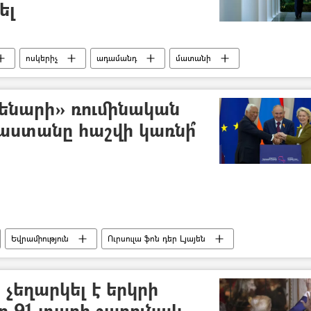
ել
ոսկերիչ
ադամանդ
մատանի
ենարի» ռումինական
աստանը հաշվի կառնի՞
Եվրամիություն
Ուրսուլա ֆոն դեր Լյայեն
Ռումինիա
Հեղինակներ
եղարկել է երկրի
 91 տարի շարունակ