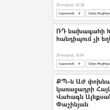
29 հունիսի, 20:28
Հայաստան
Նիկոլ Փաշինյ
տեսանյութ
Տեսանյութեր
ՌԴ նախագահի 
հանդիպում չի եղ
29 հունիսի, 19:56
Հայաստան
Նիկոլ Փաշինյ
ՔՊ–ն ԱԺ փոխն
կառաջադրի Հայկ
Վահագն Ալեքսան
Փաշինյան