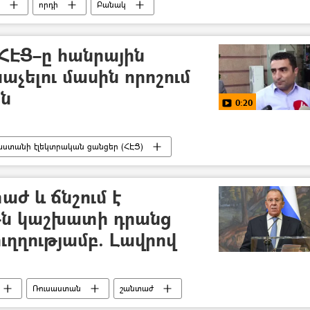
որդի
Բանակ
 ՀԷՑ–ը հանրային
չելու մասին որոշում
ան
0:20
աստանի էլեկտրական ցանցեր (ՀԷՑ)
ժ և ճնշում է
–ն կաշխատի դրանց
ղղությամբ. Լավրով
Ռուսաստան
շանտաժ
ուն (ՄԱԿ)