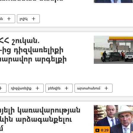
ան
լոլիկ
Հ շուկան.
ից դիզվառելիքի
արավոր արգելքի
դիզվառելիք
բենզին
արտահանում
յելի կառավարության
ևին արձագանքելու
մ
0:29