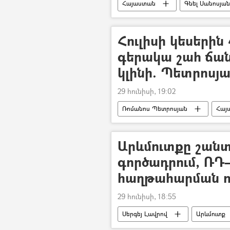
Հայաստան
Գնել Սանոսյան
Հուլիսի կեսերին
գերակա շահ ճանա
կլինի. Պետրոսյ
29 հունիսի, 19:02
Ռոմանոս Պետրոսյան
Հայ
Ազգայնացում / պետականացում
Արևմուտքը շանտա
գործադրում, ՌԴ
հաղթահարման ու
29 հունիսի, 18:55
Սերգեյ Լավրով
Արևմուտք
Միավորված ազգերի կազմակերպությ