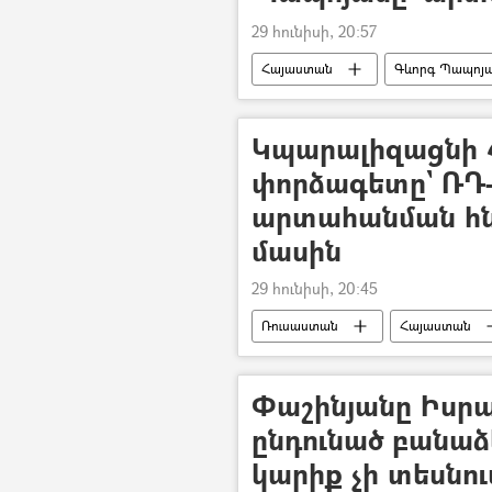
29 հունիսի, 20:57
Հայաստան
Գևորգ Պապոյ
Կպարալիզացնի Հ
փորձագետը` ՌԴ–
արտահանման հն
մասին
29 հունիսի, 20:45
Ռուսաստան
Հայաստան
արգելք
Վլադիմիր Պուտին
Փաշինյանը Իսրա
ընդունած բանաձ
կարիք չի տեսնու