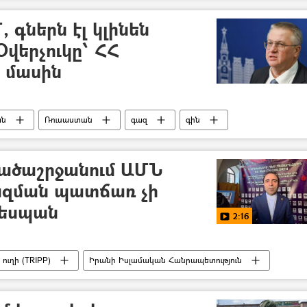
րման և ենթակառուցվածքների նախարարություն)
, գներն էլ կլինեն
Օվերչուկը՝ ՀՀ
 մասին
ան
Ռուսաստան
գազ
գին
ն (ԵԱՏՄ)
Հայաստան և ԵԱՏՄ
Եվրամիություն
րածաշրջանում ԱՄՆ
 խզման պատճառ չի
դեսպան
2:16
ուղի (TRIPP)
Իրանի Իսլամական Հանրապետություն