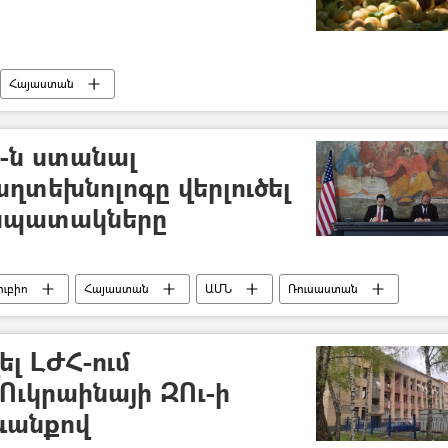
Հայաստան
ն տեսչական մարմին)
Ն-ն ստանալ
ղտեխնոլոգը վերլուծել
ի նպատակները
ուբիո
Հայաստան
ԱՄՆ
Ռուսաստան
ել ԼԺՀ-ում
Ուկրաինայի ԶՈւ-ի
ևանքով