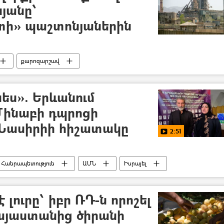
յանը՝
ի» պաշտոնյաներին
քարոզարշավ
նես». Երևանում
Մինաբի դպրոցի
 Նասիրիի հիշատակը
2:51
 Հանրապետություն
ԱՄՆ
Իսրայել
 լուրը՝ իբր ՌԴ-ն որոշել
այաստանից ծիրանի