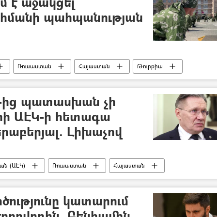
մ է աջակցել
հմանի պահպանության
Ռուսաստան
Հայաստան
Թուրքիա
ւն
«Զվարթնոց» օդանավակայան
-ից պատասխան չի
րի ԱԷԿ-ի հետագա
րաբերյալ. Լիխաչով
ան (ԱԷԿ)
Ռուսաստան
Հայաստան
ծությունը կատարում
 ժողովրդին. Բենիամին