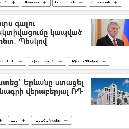
այան
Մեծամոր
Ռուսաստան
Հայաստան
ւրս գալու
 ակտիվացումը կապված
հետ. Պեսկով
ն (ԵԱՏՄ)
Եվրամիություն
Դմիտրի Պեսկով
ատեց՝ Երևանը ստացել
նագրի վերաբերյալ ՌԴ-
գազ
համաձայնագիր
 (ԱԳՆ)