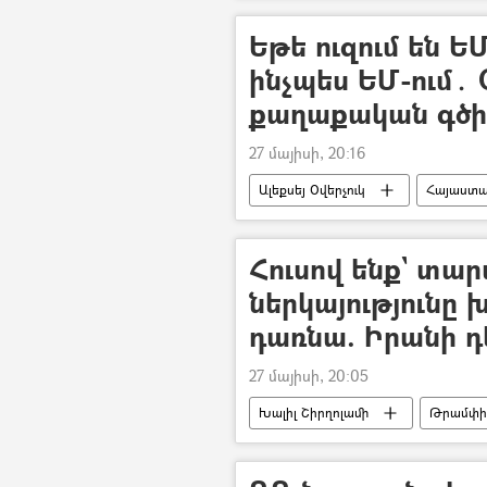
ՀՀ ՏԿԵՆ (ՀՀ տարածքային կառավա
Եթե ուզում են ԵՄ
ինչպես ԵՄ-ում․ 
քաղաքական գծի
27 մայիսի, 20:16
Ալեքսեյ Օվերչուկ
Հայաստ
Եվրասիական տնտեսական միությու
Հուսով ենք` տա
ներկայությունը
դառնա. Իրանի 
27 մայիսի, 20:05
Խալիլ Շիրղոլամի
Թրամփի 
ԱՄՆ
Հայաստան