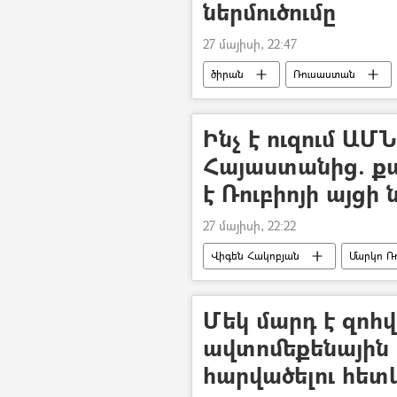
ներմուծումը
27 մայիսի, 22:47
ծիրան
Ռուսաստան
ՍԱՏՄ(Սննդամթերքի անվտանգությա
Ինչ է ուզում ԱՄ
Հայաստանից. քա
է Ռուբիոյի այց
27 մայիսի, 22:22
Վիգեն Հակոբյան
Մարկո Ռ
Թրամփի ուղի (TRIPP)
Մեկ մարդ է զոհվ
ավտոմեքենային 
հարվածելու հետ