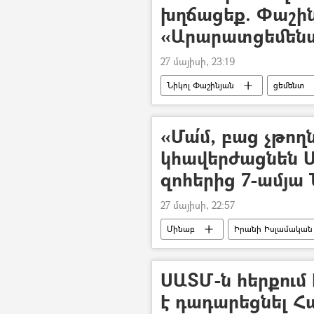
խղճացեք. Փաշին
«Արարատցեմենտ
27 մայիսի, 23:19
Նիկոլ Փաշինյան
ցեմենտ
«Մա՛մ, բաց չթող
կհավերժացնեն 
զոհերից 7-ամյա
27 մայիսի, 22:57
Մինաբ
Իրանի Իսլամական
Պատերազմ
Զոհ
ՍԱՏՄ-ն հերքում է
է դադարեցնել Հ