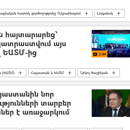
ազմական հատուկ գործողությունը Ուկրաինայում
Լուգանսկ
Ռուսաստան
Ուկրաինա
Պատերազմ
ն հայտարարեց՝
պատրաստվում այս
լ ԵԱՏՄ-ից
2:04
ն (ԵԱՏՄ)
Հայաստան և ԵԱՏՄ
Նիկոլ Փաշինյան
յաստանին նոր
ւթյունների տարբեր
ններ է առաջարկում