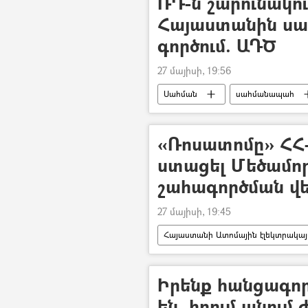
ՌԴ-ն շարունակու
Հայաստանին սա
գործում. ԱԴԾ
27 մայիսի, 19:56
Սահման
սահմանապահ
Իրանի Իսլամական Հանրապետությո
«Ռոսատոմը» ՀՀ
ստացել Մեծամո
շահագործման վե
27 մայիսի, 19:45
Հայաստանի Ատոմային էլեկտրակայ
Ալեքսեյ Լիխաչով
Իրենք հանցագոր
են, հղում անում