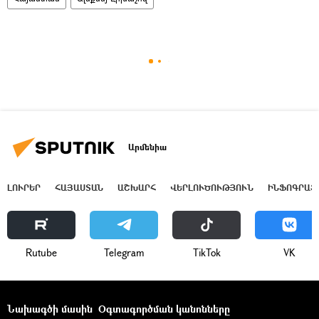
Արմենիա
ԼՈՒՐԵՐ
ՀԱՅԱՍՏԱՆ
ԱՇԽԱՐՀ
ՎԵՐԼՈՒԾՈՒԹՅՈՒՆ
ԻՆՖՈԳՐԱՖ
Rutube
Telegram
ТikТоk
VK
Նախագծի մասին
Օգտագործման կանոնները