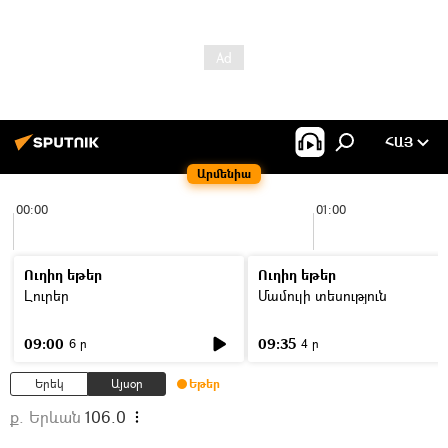
ՀԱՅ
Արմենիա
00:00
01:00
Ուղիղ եթեր
Ուղիղ եթեր
Լուրեր
Մամուլի տեսություն
09:00
09:35
6 ր
4 ր
Երեկ
Այսօր
Եթեր
ք. Երևան
106.0