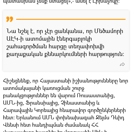
պատասխան չենք ստացել»,- ասել է Լիխաչովը։
Նա նշել է, որ չէր ցանկանա, որ Մեծամորի
ԱԷԿ-ի ատոմային էներգաբլոկի
շահագործման հարցը տեղափոխվի
քաղաքական քննարկումների հարթություն:
Հիշեցնենք, որ Հայաստանի իշխանությունները նոր
ատոմակայանի կառուցման շուրջ
բանակցություններ են վարում Ռուսաստանից,
ԱՄՆ-ից, Ֆրանսիայից, Չինաստանից և
Հարավային Կորեայից հնարավոր գործընկերների
հետ։ Երևանում ԱՄՆ փոխնախագահ Ջեյմս Դևիդ
Վենսի հետ հանդիպման ժամանակ ՀՀ
վարչապետը հայտնել էր մոդուլային ԱԷԿ-ի