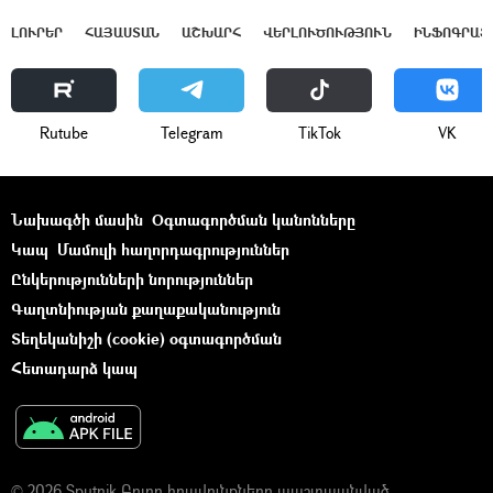
ԼՈՒՐԵՐ
ՀԱՅԱՍՏԱՆ
ԱՇԽԱՐՀ
ՎԵՐԼՈՒԾՈՒԹՅՈՒՆ
ԻՆՖՈԳՐԱՖ
Rutube
Telegram
ТikТоk
VK
Նախագծի մասին
Օգտագործման կանոնները
Կապ
Մամուլի հաղորդագրություններ
Ընկերությունների նորություններ
Գաղտնիության քաղաքականություն
Տեղեկանիշի (cookie) օգտագործման
Հետադարձ կապ
© 2026 Sputnik Բոլոր իրավունքները պաշտպանված