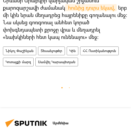
Երևանի Արաբկիր վարչական շրջանում
քարոզարշավի ժամանակ
 հունից դուրս եկավ,
երբ
մի կին նրան մեղադրեց հայրենիքը գողանալու մեջ։
Նա սկսեց գոռգոռալ անհետ կորած
փոխգնդապետի քրոջը վրա և մեղադրել
«նախկիների հետ կապ ունենալու» մեջ։
Նիկոլ Փաշինյան
Տեսանյութեր
Կին
ՀՀ Ոստիկանություն
Կոտայքի մարզ
Սամվել Կարապետյան
Արմենիա