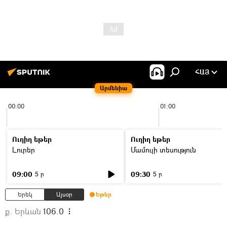
ՀԱՅ
Արմենիա
00:00
01:00
Ուղիղ եթեր
Ուղիղ եթեր
Լուրեր
Մամուլի տեսություն
09:00
09:30
5 ր
5 ր
Երեկ
Այսօր
Եթեր
ք. Երևան
106.0