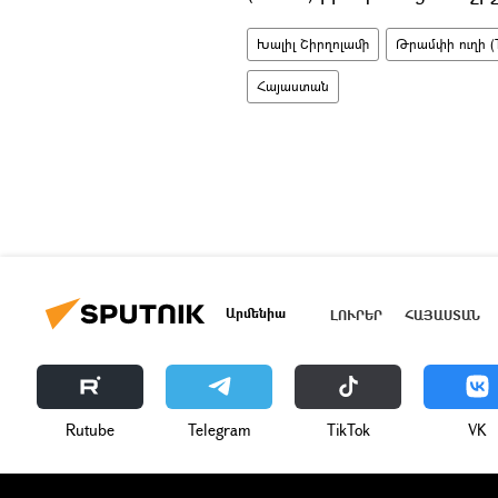
Խալիլ Շիրղոլամի
Թրամփի ուղի (
Հայաստան
Արմենիա
ԼՈՒՐԵՐ
ՀԱՅԱՍՏԱՆ
Rutube
Telegram
ТikТоk
VK