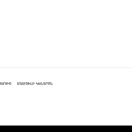
ՌԱԴԻՈ
ՄԱՄՈՒԼԻ ԿԵՆՏՐՈՆ