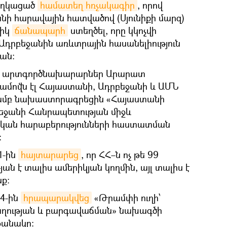
աղկացած
համատեղ հռչակագիր
, որով
ի հարավային հատվածով (Սյունիքի մարզ)
ցիկ
ճանապարհ
ստեղծել, որը կկոչվի
 Ադրբեջանին առևտրային հասանելիություն
ան:
ի արտգործնախարարներ Արարատ
յրամովն էլ Հայաստանի, Ադրբեջանի և ԱՄՆ
յամբ նախաստորագրեցին «Հայաստանի
եջանի Հանրապետության միջև
կան հարաբերությունների հաստատման
։
1-ին
հայտարարեց
, որ ՀՀ–ն ոչ թե 99
ան է տալիս ամերիկյան կողմին, այլ տալիս է
ք։
14-ին
հրապարակվեց
«Թրամփի ուղի՝
աղության և բարգավաճման» նախագծի
ջանակը։