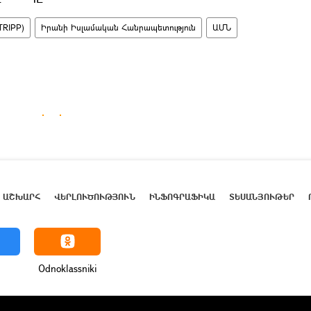
TRIPP)
Իրանի Իսլամական Հանրապետություն
ԱՄՆ
ԱՇԽԱՐՀ
ՎԵՐԼՈՒԾՈՒԹՅՈՒՆ
ԻՆՖՈԳՐԱՖԻԿԱ
ՏԵՍԱՆՅՈՒԹԵՐ
Odnoklassniki