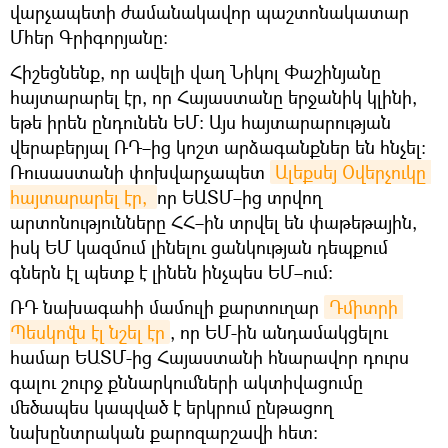
վարչապետի ժամանակավոր պաշտոնակատար
Մհեր Գրիգորյանը։
Հիշեցնենք, որ ավելի վաղ Նիկոլ Փաշինյանը
հայտարարել էր, որ Հայաստանը երջանիկ կլինի,
եթե իրեն ընդունեն ԵՄ։ Այս հայտարարության
վերաբերյալ ՌԴ–ից կոշտ արձագանքներ են հնչել։
Ռուսաստանի փոխվարչապետ
Ալեքսեյ Օվերչուկը 
հայտարարել էր, 
որ ԵԱՏՄ–ից տրվող
արտոնությունները ՀՀ–ին տրվել են փաթեթային,
իսկ ԵՄ կազմում լինելու ցանկության դեպքում
գներն էլ պետք է լինեն ինչպես ԵՄ–ում։
ՌԴ նախագահի մամուլի քարտուղար
Դմիտրի 
Պեսկովն էլ նշել էր
, որ ԵՄ-ին անդամակցելու
համար ԵԱՏՄ-ից Հայաստանի հնարավոր դուրս
գալու շուրջ քննարկումների ակտիվացումը
մեծապես կապված է երկրում ընթացող
նախընտրական քարոզարշավի հետ։