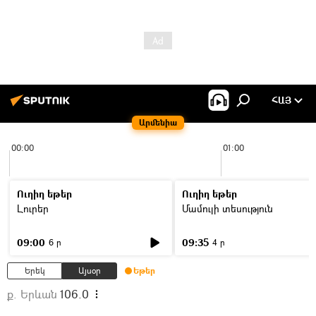
ՀԱՅ
Արմենիա
00:00
01:00
Ուղիղ եթեր
Ուղիղ եթեր
Լուրեր
Մամուլի տեսություն
09:00
09:35
6 ր
4 ր
Երեկ
Այսօր
Եթեր
ք. Երևան
106.0