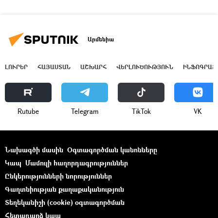
Արմենիա
ԼՈՒՐԵՐ
ՀԱՅԱՍՏԱՆ
ԱՇԽԱՐՀ
ՎԵՐԼՈՒԾՈՒԹՅՈՒՆ
ԻՆՖՈԳՐԱՖ
Rutube
Telegram
ТikТоk
VK
Նախագծի մասին
Օգտագործման կանոնները
Կապ
Մամուլի հաղորդագրություններ
Ընկերությունների նորություններ
Գաղտնիության քաղաքականություն
Տեղեկանիշի (cookie) օգտագործման
Հետադարձ կապ