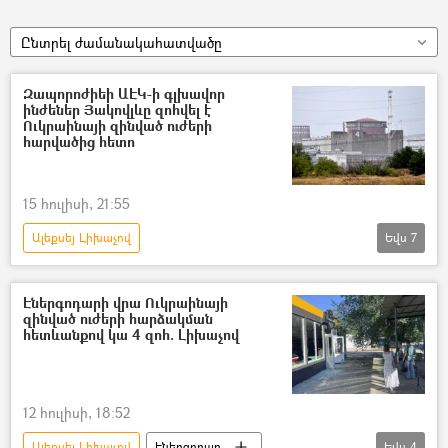
Ընտրել ժամանակահատվածը
Զապորոժիեի ԱԷԿ-ի գլխավոր
ինժեներ Յակովլևը զոհվել է
Ուկրաինայի զինված ուժերի
հարվածից հետո
15 հուլիսի, 21:55
Ալեքսեյ Լիխաչով
Եվս
7
Դոնբասի պաշտպանություն. ՌԴ–ի ռազմական հատուկ գործողությունը Ուկրաինայում
«Ռոսատոմ»
Զապորոժիե
Էներգոդարի վրա Ուկրաինայի
զինված ուժերի հարձակման
Ուկրաինա
Ռուսաստան
հետևանքով կա 4 զոհ. Լիխաչով
Պատերազմ
Զոհ
12 հուլիսի, 18:52
Ալեքսեյ Լիխաչով
Էներգոդար
Եվս
4