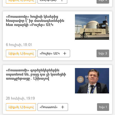
Զապորոժիե
անօդաչու թռչող սարք (ԱԹՍ)
Զոհ
«Ռոսատոմը» հուլիսի կեսերից
հնարավոր է` իր մասնագետներին
Դոնբասի պաշտպանություն. ՌԴ–ի ռազմական հատուկ գործողությունը Ուկրաինայում
հետ ուղարկի «Բուշեր» ԱԷԿ
6 հուլիսի, 18:01
Ալեքսեյ Լիխաչով
«Բուշեր» ԱԷԿ
Եվս
3
«Ռոսատոմ»
մասնագետ
Իրանի Իսլամական Հանրապետություն
«Ռոսատոմի» գործընկերներին
սպառնում են, բայց դա չի կասեցնի
առաջընթացը․ Լիխաչով
28 հունիսի, 19:19
Ալեքսեյ Լիխաչով
«Ռոսատոմ»
Եվս
1
սպառնալիք