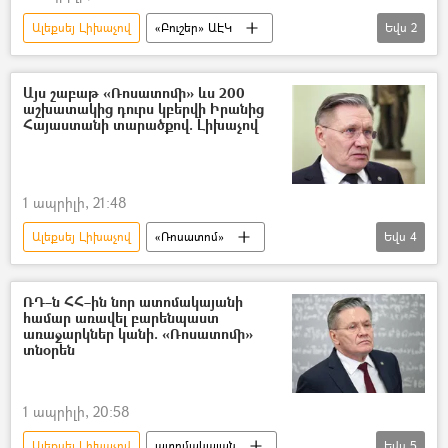
Ալեքսեյ Լիխաչով
«Բուշեր» ԱԷԿ
Եվս
2
Իրանի Իսլամական Հանրապետություն
Ռուսաստան
Այս շաբաթ «Ռոսատոմի» ևս 200
աշխատակից դուրս կբերվի Իրանից
Հայաստանի տարածքով. Լիխաչով
1 ապրիլի, 21:48
Ալեքսեյ Լիխաչով
«Ռոսատոմ»
Եվս
4
«Բուշեր» ԱԷԿ
Ռուսաստան
Հայաստան
ՌԴ–ն ՀՀ–ին նոր ատոմակայանի
համար առավել բարենպաստ
Իրանի Իսլամական Հանրապետություն
առաջարկներ կանի. «Ռոսատոմի»
տնօրեն
1 ապրիլի, 20:58
Ալեքսեյ Լիխաչով
ատոմակայան
Եվս
5