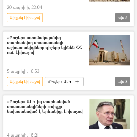
20 ապրիլի, 22:04
Ալեքսեյ Լիխաչով
Եվս
5
Իրանի Իսլամական Հանրապետություն
«Ռոսատոմ»
«Բուշեր» ԱԷԿ
«Բուշեր» ատոմակայանից
տարհանվող ռուսաստանցի
Մերձավոր Արևելք
ԱՄՆ
աշխատակիցները գիշերը կլինեն ՀՀ–
ում. Լիխաչով
5 ապրիլի, 16:53
Ալեքսեյ Լիխաչով
«Բուշեր» ԱԷԿ
Եվս
3
Իրանի Իսլամական Հանրապետություն
ատոմակայան
Հայաստան
«Բուշեր» ԱԷԿ-ից տարհանված
ռուսաստանցիների թռիչքը
նախատեսված է Երևանից. Լիխաչով
4 ապրիլի, 18:21