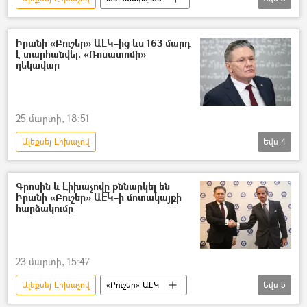
Մոդուլային ատոմակայան
Հայաստան
Ռուսաստան
Իրանի «Բուշեր» ԱԷԿ–ից ևս 163 մարդ
է տարհանվել. «Ռոսատոմի»
Հայաստան-Ռուսաստան համագործակցություն
ղեկավար
Հայկական ատոմային էլեկտրակայան (ՀԱԷԿ)
25 մարտի, 18:51
Ալեքսեյ Լիխաչով
Եվս
4
Իրանի Իսլամական Հանրապետություն
«Բուշեր» ԱԷԿ
Տարհանում
Գրոսին և Լիխաչովը քննարկել են
Իրանի «Բուշեր» ԱԷԿ–ի մոտակայքի
Հայաստան
հարձակումը
23 մարտի, 15:47
Ալեքսեյ Լիխաչով
«Բուշեր» ԱԷԿ
Եվս
5
ՄԱԳԱՏԷ
Ռաֆայել Գրոսի