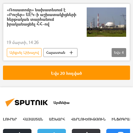
Իրանի Իսլամական Հանրապետություն
«Ռոսատոմը» նախատեսում է
«Բուշեր» ԱԷԿ–ի աշխատակիցների
ԱՄՆ
Իսրայել
ատոմակայան
հերթական տարհանում
իրականացնել ՀՀ–ով
19 մարտի, 14:26
Ալեքսեյ Լիխաչով
Հայաստան
Եվս
4
Իրանի Իսլամական Հանրապետություն
«Բուշեր» ԱԷԿ
ատոմակայան
Եվս 20 հոդված
«Ռոսատոմ»
Արմենիա
ԼՈՒՐԵՐ
ՀԱՅԱՍՏԱՆ
ԱՇԽԱՐՀ
ՎԵՐԼՈՒԾՈՒԹՅՈՒՆ
ԻՆՖՈԳՐԱՖ