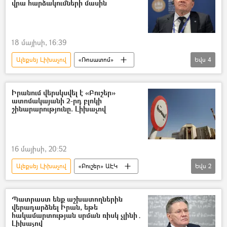
վրա հարձակումների մասին
18 մայիսի, 16:39
Ալեքսեյ Լիխաչով
«Ռոսատոմ»
Եվս
4
Էներգոդար
Զապորոժիե
Հատուկ ռազմական գործողություն
Իրանում վերսկսվել է «Բուշեր»
ատոմակայանի 2-րդ բլոկի
ռազմական հատուկ գործողություն
շինարարությունը. Լիխաչով
16 մայիսի, 20:52
Ալեքսեյ Լիխաչով
«Բուշեր» ԱԷԿ
Եվս
2
Իրանի Իսլամական Հանրապետություն
«Ռոսատոմ»
Պատրաստ ենք աշխատողներին
վերադարձնել Իրան, եթե
հակամարտության սրման ռիսկ չլինի․
Լիխաչով