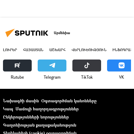
Արմենիա
ԼՈՒՐԵՐ
ՀԱՅԱՍՏԱՆ
ԱՇԽԱՐՀ
ՎԵՐԼՈՒԾՈՒԹՅՈՒՆ
ԻՆՖՈԳՐԱՖ
Rutube
Telegram
ТikТоk
VK
Նախագծի մասին
Օգտագործման կանոնները
Կապ
Մամուլի հաղորդագրություններ
Ընկերությունների նորություններ
Գաղտնիության քաղաքականություն
Տեղեկանիշի (cookie) օգտագործման