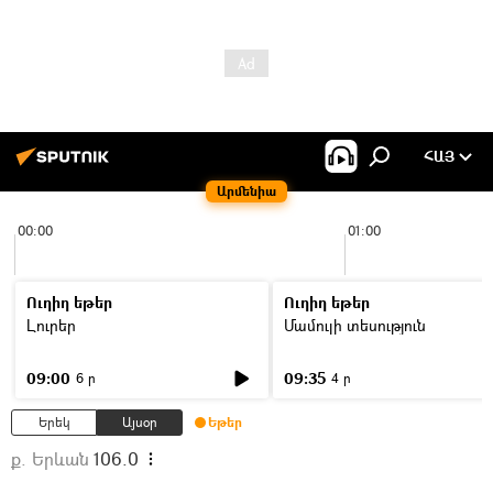
ՀԱՅ
Արմենիա
00:00
01:00
Ուղիղ եթեր
Ուղիղ եթեր
Լուրեր
Մամուլի տեսություն
09:00
09:35
6 ր
4 ր
Երեկ
Այսօր
Եթեր
ք. Երևան
106.0