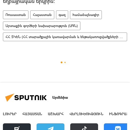
եղբայրական երկրին։
Ռուսաստան
Հայաստան
գազ
համաձայնագիր
Արտաքին գործերի նախարարություն (ԱԳՆ)
ՀՀ ՏԿԵՆ (ՀՀ տարածքային կառավարման և ենթակառուցվածքների նախարարություն)
Արմենիա
ԼՈՒՐԵՐ
ՀԱՅԱՍՏԱՆ
ԱՇԽԱՐՀ
ՎԵՐԼՈՒԾՈՒԹՅՈՒՆ
ԻՆՖՈԳՐԱՖ