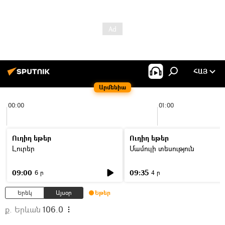
ՀԱՅ
Արմենիա
00:00
01:00
Ուղիղ եթեր
Ուղիղ եթեր
Լուրեր
Մամուլի տեսություն
09:00
09:35
6 ր
4 ր
Երեկ
Այսօր
Եթեր
ք. Երևան
106.0