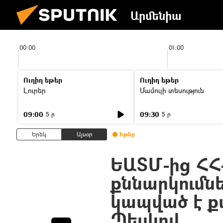
Արմենիա
00:00
01:00
Ուղիղ եթեր
Ուղիղ եթեր
Լուրեր
Մամուլի տեսություն
09:00
09:30
5 ր
5 ր
Երեկ
Այսօր
Եթեր
ԵԱՏՄ-ից ՀՀ-
քննարկումն
կապված է ք
Պեսկով