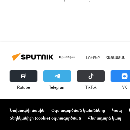
Արմենիա
ԼՈՒՐԵՐ
ՀԱՅԱՍՏԱՆ
Rutube
Telegram
ТikТоk
VK
Նախագծի մասին
Օգտագործման կանոնները
Կապ
Տեղեկանիշի (cookie) օգտագործման
Հետադարձ կապ