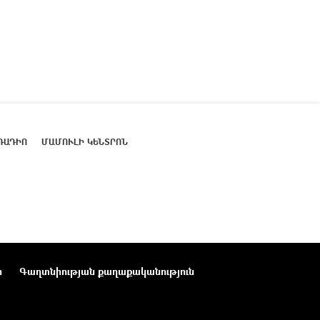
ՌԱԴԻՈ
ՄԱՄՈՒԼԻ ԿԵՆՏՐՈՆ
ր
Գաղտնիության քաղաքականություն