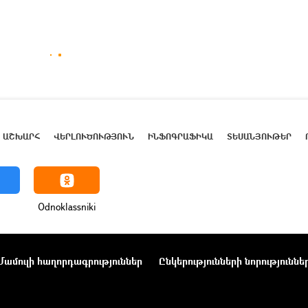
ԱՇԽԱՐՀ
ՎԵՐԼՈՒԾՈՒԹՅՈՒՆ
ԻՆՖՈԳՐԱՖԻԿԱ
ՏԵՍԱՆՅՈՒԹԵՐ
Odnoklassniki
Մամուլի հաղորդագրություններ
Ընկերությունների նորություննե