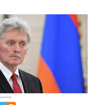
իապահոց