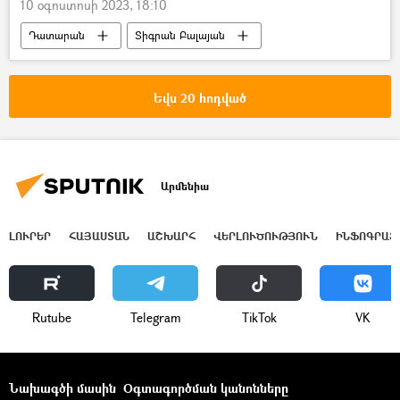
10 օգոստոսի 2023, 18:10
Դատարան
Տիգրան Բալայան
Նիդեռլանդներ
Դեսպան
Թուրք
ադրբեջանցի
ատելություն
Եվս 20 հոդված
Արմենիա
ԼՈՒՐԵՐ
ՀԱՅԱՍՏԱՆ
ԱՇԽԱՐՀ
ՎԵՐԼՈՒԾՈՒԹՅՈՒՆ
ԻՆՖՈԳՐԱՖ
Rutube
Telegram
ТikТоk
VK
Նախագծի մասին
Օգտագործման կանոնները