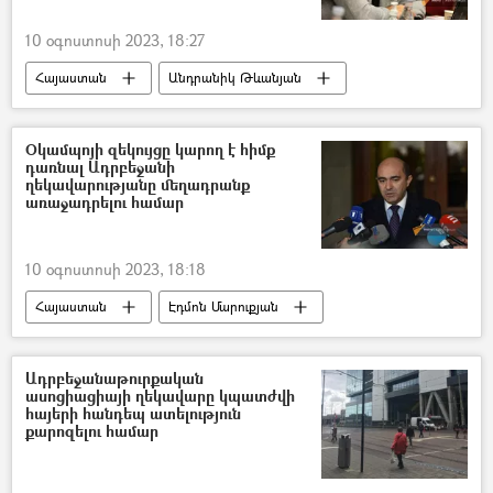
10 օգոստոսի 2023, 18:27
Հայաստան
Անդրանիկ Թևանյան
ԱԺ (Ազգային ժողով)
մանդատ
Օկամպոյի զեկույցը կարող է հիմք
դառնալ Ադրբեջանի
ղեկավարությանը մեղադրանք
առաջադրելու համար
10 օգոստոսի 2023, 18:18
Հայաստան
Էդմոն Մարուքյան
Լուիս Մորենո Օկամպո
Ադրբեջան
Հիքմեթ Հաջիև
Արցախ
Ադրբեջանաթուրքական
ասոցիացիայի ղեկավարը կպատժվի
Լեռնային Ղարաբաղ
հայերի հանդեպ ատելություն
քարոզելու համար