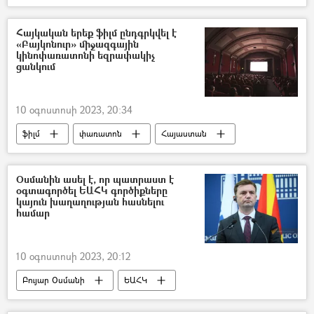
խաղաղապահ
հայ-ադրբեջանական
Ադրբեջան
Հայկական երեք ֆիլմ ընդգրկվել է
«Բայկոնուր» միջազգային
կինոփառատոնի եզրափակիչ
ցանկում
10 օգոստոսի 2023, 20:34
ֆիլմ
փառատոն
Հայաստան
Ալմաթի
Ղազախստան
Օսմանին ասել է, որ պատրաստ է
օգտագործել ԵԱՀԿ գործիքները
կայուն խաղաղության հասնելու
համար
10 օգոստոսի 2023, 20:12
Բույար Օսմանի
ԵԱՀԿ
ԵԱՀԿ Մինսկի Խումբ
Արարատ Միրզոյան