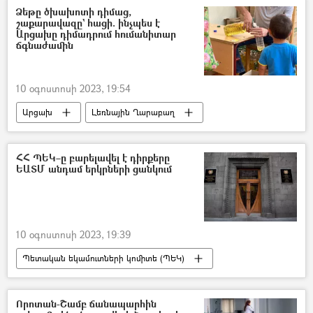
Ջեյհուն Բայրամով
Ձեթը ծխախոտի դիմաց,
շաքարավազը` հացի. ինչպես է
Արցախը դիմադրում հումանիտար
ճգնաժամին
10 օգոստոսի 2023, 19:54
Արցախ
Լեռնային Ղարաբաղ
Հումանիտար օգնություն
Լաչինի միջանցք
Գեղամ Ստեփանյան
ՀՀ ՊԵԿ–ը բարելավել է դիրքերը
ԵԱՏՄ անդամ երկրների ցանկում
10 օգոստոսի 2023, 19:39
Պետական եկամուտների կոմիտե (ՊԵԿ)
վարկանիշ
Եվրասիական տնտեսական միություն (ԵԱՏՄ)
Որոտան-Շամբ ճանապարհին