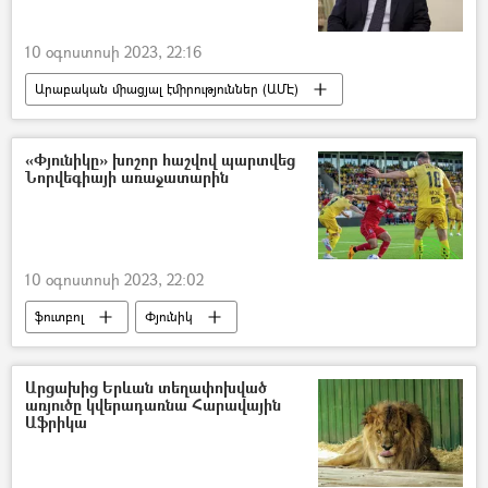
10 օգոստոսի 2023, 22:16
Արաբական միացյալ էմիրություններ (ԱՄԷ)
Հայաստան
հայ-ադրբեջանական
Ադրբեջան
Արցախ
«Փյունիկը» խոշոր հաշվով պարտվեց
Նորվեգիայի առաջատարին
10 օգոստոսի 2023, 22:02
ֆուտբոլ
Փյունիկ
Կոնֆերենցիաների լիգա
Նորվեգիա
Արցախից Երևան տեղափոխված
առյուծը կվերադառնա Հարավային
Աֆրիկա