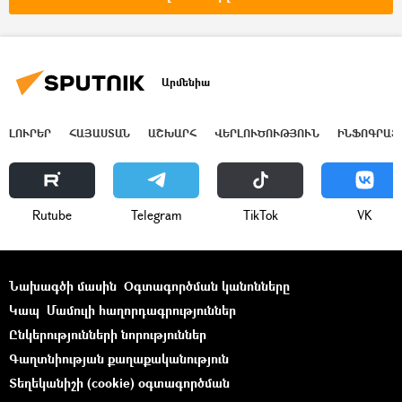
Արմենիա
ԼՈՒՐԵՐ
ՀԱՅԱՍՏԱՆ
ԱՇԽԱՐՀ
ՎԵՐԼՈՒԾՈՒԹՅՈՒՆ
ԻՆՖՈԳՐԱՖ
Rutube
Telegram
ТikТоk
VK
Նախագծի մասին
Օգտագործման կանոնները
Կապ
Մամուլի հաղորդագրություններ
Ընկերությունների նորություններ
Գաղտնիության քաղաքականություն
Տեղեկանիշի (cookie) օգտագործման