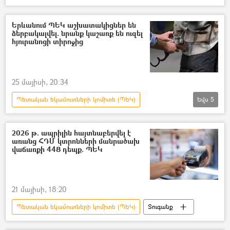
Կաշառք
տեսուչ
կոռուպցիա
Երևանում ՊԵԿ աշխատակիցներ են
ձերբակալվել. նրանք կաշառք են ուզել
հյուրանոցի տիրոջից
25 մայիսի, 20:34
Պետական եկամուտների կոմիտե (ՊԵԿ)
Եվս
5
ՀՀ Ոստիկանություն
տեսուչ
Կաշառք
Ձերբակալություն
2026 թ. ապրիլին հայտնաբերվել է
առանց ՀԴՄ կտրոնների մանրածախ
Հյուրանոց
վաճառքի 448 դեպք. ՊԵԿ
21 մայիսի, 18:20
Պետական եկամուտների կոմիտե (ՊԵԿ)
Տուգանք