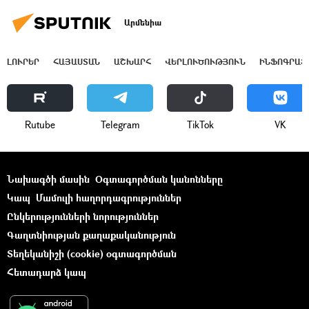
Արմենիա
ԼՈՒՐԵՐ
ՀԱՅԱՍՏԱՆ
ԱՇԽԱՐՀ
ՎԵՐԼՈՒԾՈՒԹՅՈՒՆ
ԻՆՖՈԳՐԱՖ
Rutube
Telegram
ТikТоk
VK
Նախագծի մասին
Օգտագործման կանոնները
Կապ
Մամուլի հաղորդագրություններ
Ընկերությունների նորություններ
Գաղտնիության քաղաքականություն
Տեղեկանիշի (cookie) օգտագործման
Հետադարձ կապ