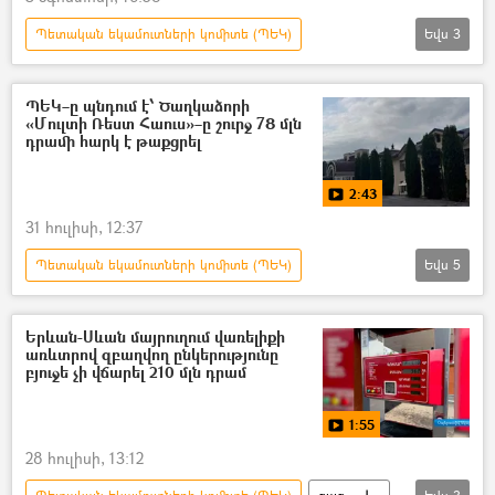
Պետական եկամուտների կոմիտե (ՊԵԿ)
Եվս
3
Հայաստան
էլեկտրամոբիլ
մաքսատուրք
ՊԵԿ–ը պնդում է՝ Ծաղկաձորի
«Մուլտի Ռեստ Հաուս»–ը շուրջ 78 մլն
դրամի հարկ է թաքցրել
2:43
31 հուլիսի, 12:37
Պետական եկամուտների կոմիտե (ՊԵԿ)
Եվս
5
Հայաստան
Ծաղկաձոր
Հյուրանոց
Տեսանյութեր
Երևան-Սևան մայրուղում վառելիքի
առևտրով զբաղվող ընկերությունը
տեսանյութ
բյուջե չի վճարել 210 մլն դրամ
1:55
28 հուլիսի, 13:12