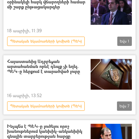
օրինակելի հարկ վճարողների համար
Ռուսաստան
մի շարք ընթացակարգեր
18 ապրիլի, 11:39
Պետական եկամուտների կոմիտե (ՊԵԿ)
Եվս
1
հարկեր
Էդուարդ Հակոբյան
Հայաստանից Ադրբեջան
արտահանման որևէ դեպք չի եղել.
ՊԵԿ–ը հերքում է տարածված լուրը
16 ապրիլի, 13:52
Պետական եկամուտների կոմիտե (ՊԵԿ)
Եվս
7
արտահանում
ներմուծում
Հայաստան
Ադրբեջան
Ինչպե՞ս է ՊԵԿ–ը լուծելու որոշ
խանութներում կանխիկ–անկանխիկ
հայ-ադրբեջանական
բենզին
գնային տարբերության հարցը