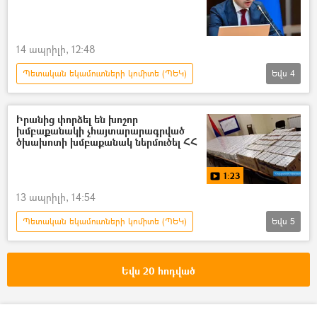
պարարտանյութ
14 ապրիլի, 12:48
Պետական եկամուտների կոմիտե (ՊԵԿ)
Եվս
4
Հայաստան
խանութ
առևտուր
Էդուարդ Հակոբյան
Իրանից փորձել են խոշոր
խմբաքանակի չհայտարարագրված
ծխախոտի խմբաքանակ ներմուծել ՀՀ
1:23
13 ապրիլի, 14:54
Պետական եկամուտների կոմիտե (ՊԵԿ)
Եվս
5
Տեսանյութեր
ծխախոտ
Իրանի Իսլամական Հանրապետություն
Եվս 20 հոդված
Հայաստան
մաքսանենգություն