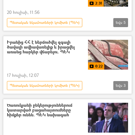
2:31
20 հուլիսի, 11:56
Պետական եկամուտների կոմիտե (ՊԵԿ)
Եվս
5
Հայաստան
Գագիկ Ծառուկյան
Փարավոն
տեսանյութ
Իրանից ՀՀ է ներմուծվել զգալի
ծավալի ավիավառելիք և իրացվել
Տեսանյութեր
առանց հարկեր վճարելու. ՊԵԿ
0:22
17 հուլիսի, 12:07
Պետական եկամուտների կոմիտե (ՊԵԿ)
Եվս
3
Իրանի Իսլամական Հանրապետություն
հարկեր
վառելիք
Ծառուկյանի ընկերություններում
կատարված բացահայտումները
հիմքեր ունեն. ՊԵԿ նախագահ