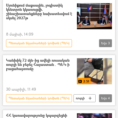
Սյունիքում մաքսային, լոգիստիկ
կենտրոն կկառուցվի.
շինաշխատանքները նախատեսվում է
սկսել 2027թ
8 մայիսի, 14:09
Պետական եկամուտների կոմիտե (ՊԵԿ)
Եվս
3
Սյունիք
Սիսիան
լոգիստիկա
մաքսակետ
Կանխիկ 72 մլն–ից ավելի ռուսական
ռուբլի են բերել Հայաստան․ ՊԵԿ-ի
բացահայտումը
2:51
30 ապրիլի, 11:49
Պետական եկամուտների կոմիտե (ՊԵԿ)
ռուբլի
Եվս
4
«Զվարթնոց» օդանավակայան
Տեսանյութեր
տեսանյութ
ՀՀ կառավարությունը կպարզեցնի