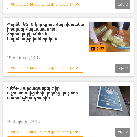
Պետական եկամուտների կոմիտե (ՊԵԿ)
Եվս
2
Գագիկ Ծառուկյան
բիզնես
Փորձել են 10 կիլոգրամ մարիխուանա
իրացնել Հայաստանում.
ձերբակալվածներ և
կալանավորվածներ կան
2:37
18 հունիսի, 14:12
Պետական եկամուտների կոմիտե (ՊԵԿ)
Եվս
9
Հայաստան
Իրանի Իսլամական Հանրապետություն
ՊԵԿ–ն արձագանքել է իր
աշխատակիցների կողմից կաշառք
մարիխուանա
Ձերբակալություն
պահանջելու դեպքին
կալանք
տեսանյութ
Տեսանյութեր
թմրանյութ
թմրամիջոցներ
25 մայիսի, 23:18
Պետական եկամուտների կոմիտե (ՊԵԿ)
Եվս
2