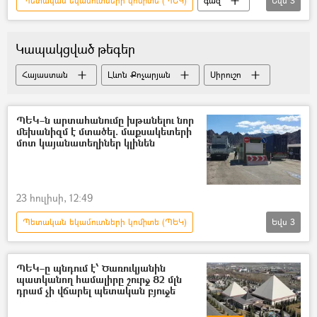
Պետական եկամուտների կոմիտե (ՊԵԿ)
գազ
Եվս
3
վառելիք
դիզվառելիք
բյուջե
Կապակցված թեգեր
Հայաստան
Լևոն Քոչարյան
Սիրուշո
ՊԵԿ–ն արտահանումը խթանելու նոր
մեխանիզմ է մտածել. մաքսակետերի
մոտ կայանատեղիներ կլինեն
23 հուլիսի, 12:49
Պետական եկամուտների կոմիտե (ՊԵԿ)
Եվս
3
Ավտոկայանատեղի
անցակետ
Բագրատաշեն անցակետ
ՊԵԿ–ը պնդում է՝ Ծառուկյանին
պատկանող համալիրը շուրջ 82 մլն
դրամ չի վճարել պետական բյուջե