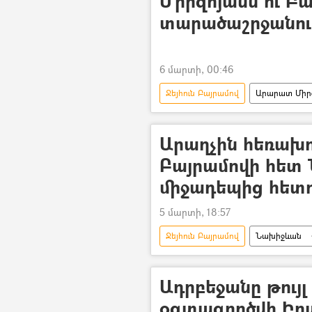
Միրզոյանն ու Բա
տարածաշրջանու
6 մարտի, 00:46
Ջեյհուն Բայրամով
Արարատ Միր
Հայաստան
հայ-ադրբեջա
Արաղչին հեռախոս
Բայրամովի հետ
միջադեպից հետ
5 մարտի, 18:57
Ջեյհուն Բայրամով
Նախիջևան
Ադրբեջան
Իրանի Իսլամակ
Ադրբեջանը թույլ
օգտագործվի Իրա