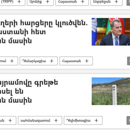
(TRIPP)
Սյունիք
Հայաստան
Ադրբեջան
Արա Պողոսյան
ւղերի հարցերը կլուծվեն.
յաստանի հետ
ն մասին
ում
Դեմարկացիա
Հայաստան
ական
այրամովը գրեթե
սել են
ն մասին
յան
սահմանազատում
Դելիմիտացիա
հայ-ադրբեջանական