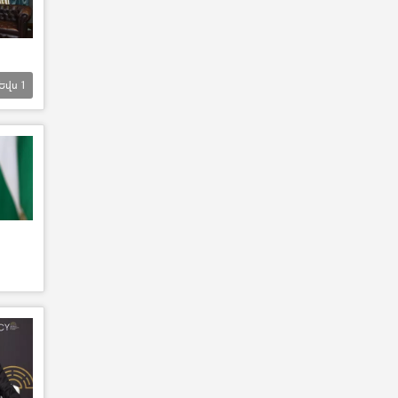
Եվս
1