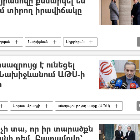
յրամովը քննարկել են
մ տիրող իրավիճակը
զոյան
Նախիջևան
Ադրբեջան
նական
ազրույց է ունեցել
 Նախիջևանում ԱԹՍ-ի
ո
Աբբաս Արաղչի
անօդաչու թռչող սարք (ԱԹՍ)
ան Հանրապետություն
 չի տա, որ իր տարածքն
նի դեմ. Բայրամովը՝