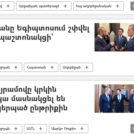
ով
Արցախյան պատերազմ
հայ-ադրբեջանական
Ռուսաստան
հրադադար
անը Եգիպտոսում շփվել
 պաշտոնակցի`
զոյան
Հայաստան
Ադրբեջան
յրամովը կրկին
պա մասնակցել են
կերպած ընթրիքին
զոյան
ԱՄՆ
Մարկո Ռուբիո