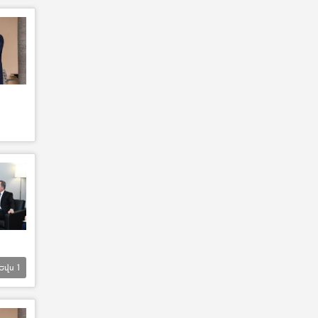
Եվս
1