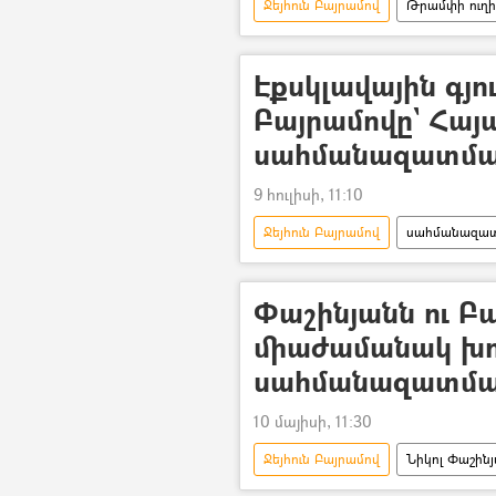
Ջեյհուն Բայրամով
Թրամփի ուղի 
հայ-ադրբեջանական
ԱՄՆ
Էքսկլավային գյո
Բայրամովը` Հա
սահմանազատմա
9 հուլիսի, 11:10
Ջեյհուն Բայրամով
սահմանազատ
Ադրբեջան
հայ-ադրբեջան
Փաշինյանն ու Բ
միաժամանակ խո
սահմանազատմա
10 մայիսի, 11:30
Ջեյհուն Բայրամով
Նիկոլ Փաշին
Դեմարկացիա
Ջերմուկ