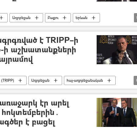
Ադրբեջան
Բաքու
Երևան
գրգռված է TRIPP–ի
Ն-ի աշխատանքների
այրամով
(TRIPP)
Ադրբեջան
հայ-ադրբեջանական
ան
առաջարկ էր արել
 հոկտեմբերին․
գծեր է բացել