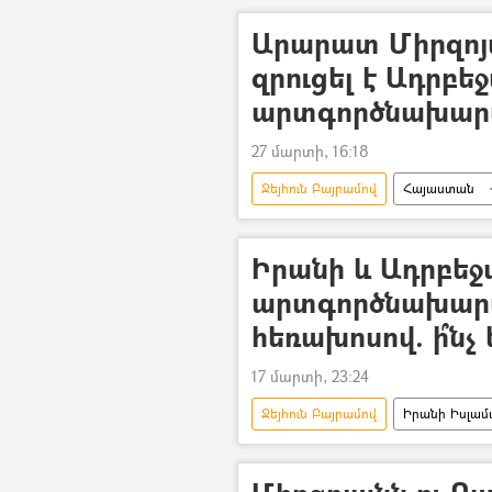
Արարատ Միրզոյ
զրուցել է Ադրբե
արտգործնախար
27 մարտի, 16:18
Ջեյհուն Բայրամով
Հայաստան
Իրանի և Ադրբեջ
արտգործնախարար
հեռախոսով. ի՞նչ
17 մարտի, 23:24
Ջեյհուն Բայրամով
Իրանի Իսլամ
Աբբաս Արաղչի