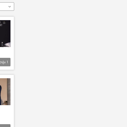
Եվս
1