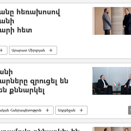
անը հեռախոսով
ջանի
արի հետ
Արարատ Միրզոյան
անի
ները զրուցել են
 են քննարկել
ական Հանրապետություն
Ադրբեջան