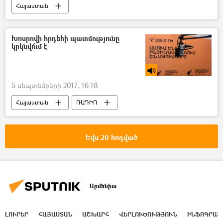
Հայաստան
Խոսրովի հրդեհի պատմությունը
կրկնվո՞ւմ է
5 սեպտեմբերի 2017, 16:18
Հայաստան
ՌԱԴԻՈ
Եվս 20 հոդված
Արմենիա
ԼՈՒՐԵՐ
ՀԱՅԱՍՏԱՆ
ԱՇԽԱՐՀ
ՎԵՐԼՈՒԾՈՒԹՅՈՒՆ
ԻՆՖՈԳՐԱՖ