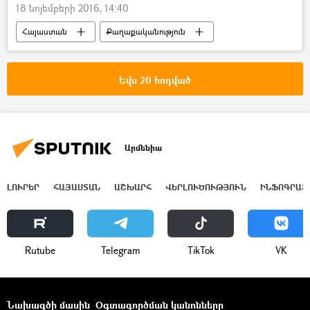
18 նոյեմբերի 2016, 14:40
Հայաստան
Քաղաքականություն
Եվս 20 հոդված
Արմենիա
ԼՈՒՐԵՐ
ՀԱՅԱՍՏԱՆ
ԱՇԽԱՐՀ
ՎԵՐԼՈՒԾՈՒԹՅՈՒՆ
ԻՆՖՈԳՐԱՖ
Rutube
Telegram
ТikТоk
VK
Նախագծի մասին
Օգտագործման կանոնները