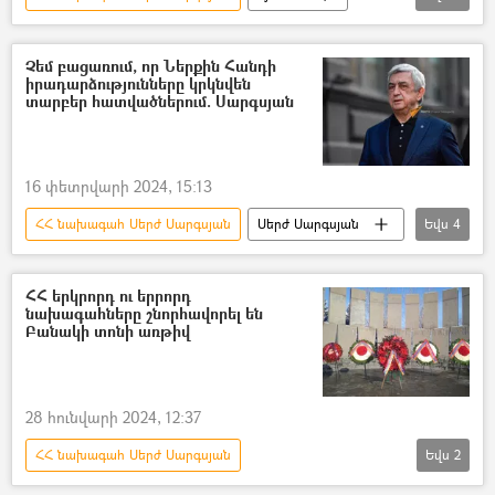
Մյուռոնօրհնեք
Մայր Աթոռ Սուրբ Էջմիածին
Վերաօծում
Ռոբերտ Քոչարյան
Չեմ բացառում, որ Ներքին Հանդի
իրադարձությունները կրկնվեն
Սերժ Սարգսյան
տարբեր հատվածներում. Սարգսյան
16 փետրվարի 2024, 15:13
ՀՀ նախագահ Սերժ Սարգսյան
Սերժ Սարգսյան
Եվս
4
Ներքին Հանդ
Հայաստան
հայ-ադրբեջանական
Ադրբեջան
ՀՀ երկրորդ ու երրորդ
նախագահները շնորհավորել են
Բանակի տոնի առթիվ
28 հունվարի 2024, 12:37
ՀՀ նախագահ Սերժ Սարգսյան
Եվս
2
Ռոբերտ Քոչարյան
Բանակ