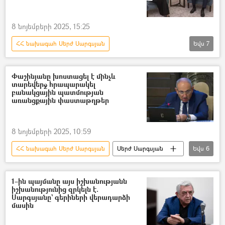
8 նոյեմբերի 2025, 15:25
ՀՀ նախագահ Սերժ Սարգսյան
Եվս
7
Նազելի Բաղդասարյան
Նիկոլ Փաշինյան
Սերժ Սարգսյան
Բանակ
Փաշինյանը խոստացել է մինչև
տարեվերջ հրապարակել
սպառազինություն
Արցախյան պատերազմ
բանակցային պատմության
առանցքային փաստաթղթեր
Հայ գերիներ, անհետ կորածներ
8 նոյեմբերի 2025, 10:59
ՀՀ նախագահ Սերժ Սարգսյան
Սերժ Սարգսյան
Եվս
6
հարցազրույց
բանակցություններ
Արցախ
Լեռնային Ղարաբաղ
1–ին պայմանը այս իշխանությանն
իշխանությունից զրկելն է.
Հայաստան
Նիկոլ Փաշինյան
Սարգսյանը` գերիների վերադարձի
մասին