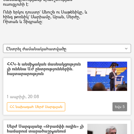
ուսուցչուհի է:
Ունի երկու դուստր` Անուշն ու Սաթենիկը, և
հինգ թոռնիկ` Մարիամը, Արան, Սերժը,
Ռիտան և Տիգրանը:
Ընտրել ժամանակահատվածը
ՀՀԿ–ն անմիջական մասնակցություն
չի ունենա ԱԺ ընտրություններին.
հայտարարություն
1 ապրիլի, 20:08
ՀՀ նախագահ Սերժ Սարգսյան
Եվս
5
Հայաստանի Հանրապետական կուսակցություն (ՀՀԿ)
Ընտրություններ
Սերժ Սարգսյանը «Թրամփի ուղին» չի
համարում տարածաշրջանում
Ազգային ժողովի ընտրություններ