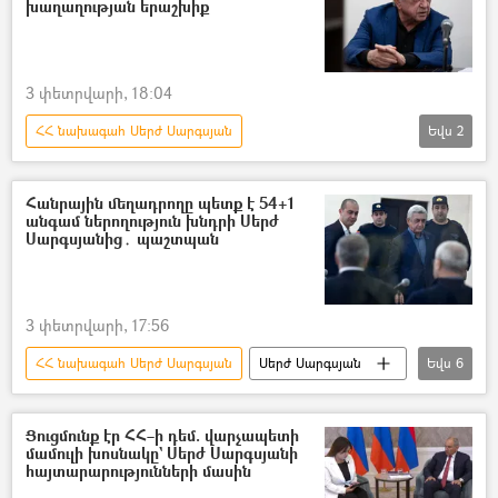
խաղաղության երաշխիք
Սերժ Սարգսյան
կուսակցություն
3 փետրվարի, 18:04
ՀՀ նախագահ Սերժ Սարգսյան
Եվս
2
Թրամփի ուղի (TRIPP)
Սերժ Սարգսյան
Հանրային մեղադրողը պետք է 54+1
անգամ ներողություն խնդրի Սերժ
Սարգսյանից․ պաշտպան
3 փետրվարի, 17:56
ՀՀ նախագահ Սերժ Սարգսյան
Սերժ Սարգսյան
Եվս
6
Դատարան
Նախագահ
Մեղադրանք
Ամրամ Մակինյան
Ցուցմունք էր ՀՀ–ի դեմ. վարչապետի
մամուլի խոսնակը` Սերժ Սարգսյանի
պաշտպան
փաստաբան
հայտարարությունների մասին