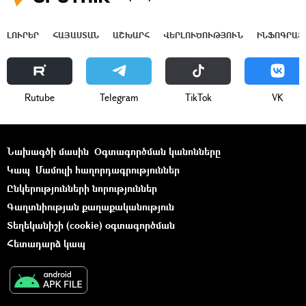
ԼՈՒՐԵՐ
ՀԱՅԱՍՏԱՆ
ԱՇԽԱՐՀ
ՎԵՐԼՈՒԾՈՒԹՅՈՒՆ
ԻՆՖՈԳՐԱՖ
Rutube
Telegram
ТikТоk
VK
Նախագծի մասին
Օգտագործման կանոնները
Կապ
Մամուլի հաղորդագրություններ
Ընկերությունների նորություններ
Գաղտնիության քաղաքականություն
Տեղեկանիշի (cookie) օգտագործման
Հետադարձ կապ