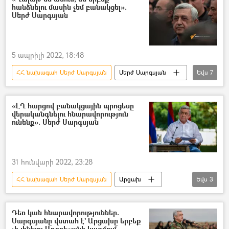
հանձնելու մասին չեմ բանակցել».
Սերժ Սարգսյան
5 ապրիլի 2022, 18:48
ՀՀ նախագահ Սերժ Սարգսյան
Սերժ Սարգսյան
Եվս
7
Ազատության հրապարակ
Բողոքի ակցիա
Արցախ
Նիկոլ Փաշինյան
«ԼՂ հարցով բանակցային պրոցեսը
վերականգնելու հնարավորություն
Իլհամ Ալիև
Բրյուսել
ունենք». Սերժ Սարգսյան
ընդդիմություն
31 հունվարի 2022, 23:28
ՀՀ նախագահ Սերժ Սարգսյան
Արցախ
Եվս
3
Սերժ Սարգսյան
Ադրբեջան
բանակցություններ
Դեռ կան հնարավորություններ.
Սարգսյանը վստահ է` Արցախը երբեք
չի լինելու Ադրբեջանի կազմում