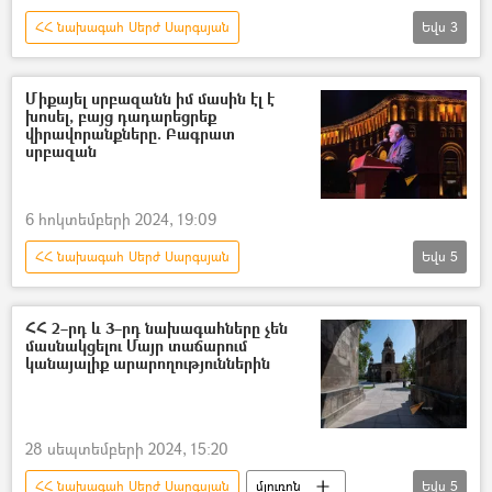
ՀՀ նախագահ Սերժ Սարգսյան
Եվս
3
Ռոբերտ Քոչարյան
Նախագահ
«Թավշյա հեղափոխություն»
Միքայել սրբազանն իմ մասին էլ է
խոսել, բայց դադարեցրեք
վիրավորանքները. Բագրատ
սրբազան
6 հոկտեմբերի 2024, 19:09
ՀՀ նախագահ Սերժ Սարգսյան
Եվս
5
Սրբազան պայքար
Բագրատ սրբազան
Միքայել արքեպիսկոպոս Աջապահյան
ՀՀ 2–րդ և 3–րդ նախագահները չեն
մասնակցելու Մայր տաճարում
Սերժ Սարգսյան
Ռոբերտ Քոչարյան
կանայալիք արարողություններին
հանրահավաք
28 սեպտեմբերի 2024, 15:20
ՀՀ նախագահ Սերժ Սարգսյան
մյուռոն
Եվս
5