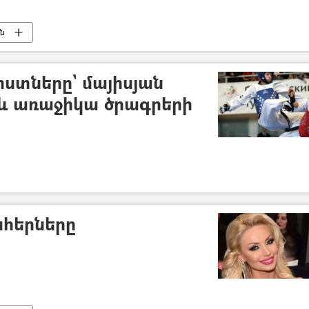
ւն
ստները` մայիսյան
և առաջիկա ծրագրերի
ահերները