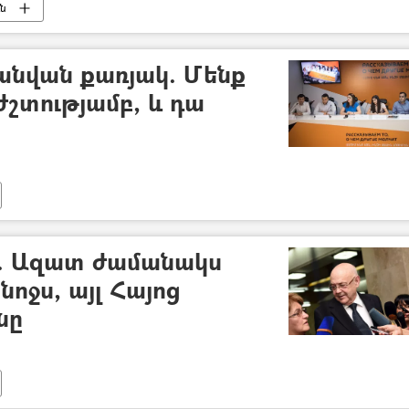
ւն
 անվան քառյակ. Մենք
ժշտությամբ, և դա
. Ազատ ժամանակս
կնոջս, այլ Հայոց
նը