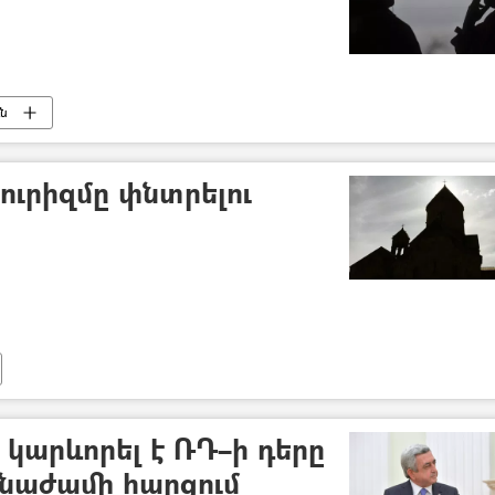
ւն
ւրիզմը փնտրելու
 կարևորել է ՌԴ–ի դերը
նաժամի հարցում