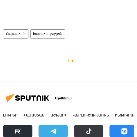
Հայաստան
հասարակություն
Արմենիա
ԼՈՒՐԵՐ
ՀԱՅԱՍՏԱՆ
ԱՇԽԱՐՀ
ՎԵՐԼՈՒԾՈՒԹՅՈՒՆ
ԻՆՖՈԳՐԱՖ