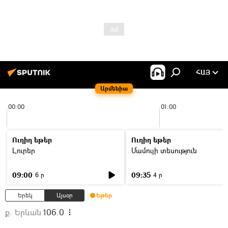
ՀԱՅ
Արմենիա
00:00
01:00
Ուղիղ եթեր
Ուղիղ եթեր
Լուրեր
Մամուլի տեսություն
09:00
09:35
6 ր
4 ր
Երեկ
Այսօր
Եթեր
ք. Երևան
106.0