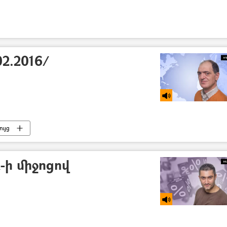
2.2016/
ւյց
-ի միջոցով