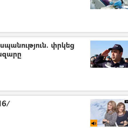
պանություն. փրկեց
ազարը
16/