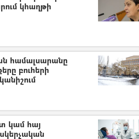
րում կհաղթի
ն համալսարանը
քերը բուհերի
կանիշում
տ կամ հայ
ոսկերչական