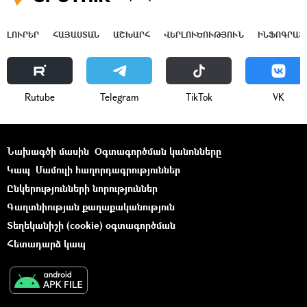
ԼՈՒՐԵՐ
ՀԱՅԱՍՏԱՆ
ԱՇԽԱՐՀ
ՎԵՐԼՈՒԾՈՒԹՅՈՒՆ
ԻՆՖՈԳՐԱՖ
Rutube
Telegram
ТikТоk
VK
Նախագծի մասին
Օգտագործման կանոնները
Կապ
Մամուլի հաղորդագրություններ
Ընկերությունների նորություններ
Գաղտնիության քաղաքականություն
Տեղեկանիշի (cookie) օգտագործման
Հետադարձ կապ