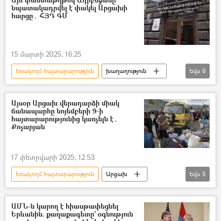
նպատակադրվել է փակել Արցախի
հարցը․ ՀՅԴ ԳՄ
15 մարտի 2025, 16:25
Եռակողմ հայտարարություն
խաղաղություն
Եվս
6
Խաղաղության պայմանագիր
Հայաստան
հայ-ադրբեջանական
Ադրբեջան
Այսօր Արցախ վերադարձի միակ
ճանապարհը նոյեմբերի 9-ի
Հայ Յեղափոխական Դաշնակցություն (ՀՅԴ)
հայտարարությունից կառչելն է․
Քոչարյան
հայտարարություն
17 փետրվարի 2025, 12:53
Եռակողմ հայտարարություն
Արցախ
Եվս
5
Ռոբերտ Քոչարյան
Լեռնային Ղարաբաղ
հայ-ադրբեջանական
Ադրբեջան
ԱՄՆ-ն կարող է հիասթափեցնել
Երևանին. քաղաքագետը` օգնություն
արցախցի