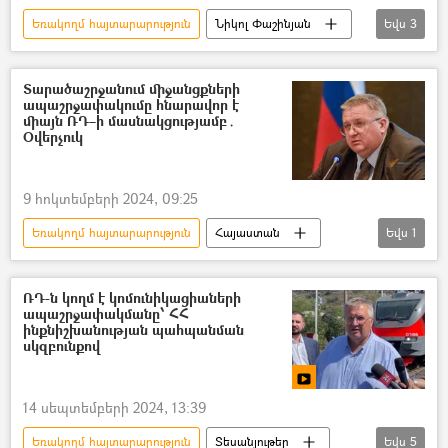
Եռակողմ հայտարարություն
Նիկոլ Փաշինյան
Եվս
3
Սյունիք
ապաշրջափակում
Ռուսաստան
Տարածաշրջանում միջանցքների
ապաշրջափակումը հնարավոր է
միայն ՌԴ–ի մասնակցությամբ․
Օվերչուկ
9 հոկտեմբերի 2024, 09:25
Եռակողմ հայտարարություն
Հայաստան
Եվս
1
Ալեքսեյ Օվերչուկ
ՌԴ-ն կողմ է կոմունիկացիաների
ապաշրջափակմանը՝ ՀՀ
ինքնիշխանության պահպանման
սկզբունքով
14 սեպտեմբերի 2024, 13:39
Եռակողմ հայտարարություն
Տեսանյութեր
Եվս
5