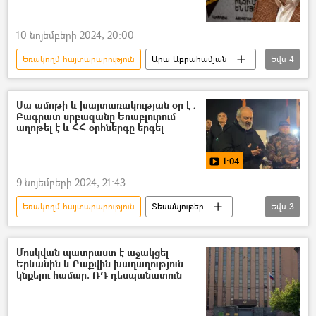
10 նոյեմբերի 2024, 20:00
Եռակողմ հայտարարություն
Արա Աբրահամյան
Եվս
4
Ռուսաստանի հայերի միություն
Արցախ
Արցախյան պատերազմ
Պատերազմ
Սա ամոթի և խայտառակության օր է․
Բագրատ սրբազանը Եռաբլուրում
աղոթել է և ՀՀ օրհներգը երգել
1:04
9 նոյեմբերի 2024, 21:43
Եռակողմ հայտարարություն
Տեսանյութեր
Եվս
3
տեսանյութ
Արցախ
Պատերազմ
Մոսկվան պատրաստ է աջակցել
Երևանին և Բաքվին խաղաղություն
կնքելու համար. ՌԴ դեսպանատուն