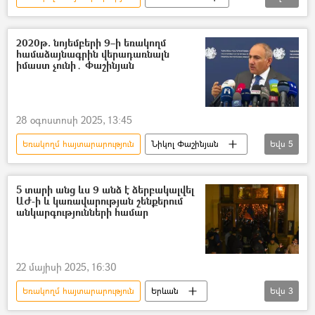
Հայաստան
Ադրբեջան
հայ-ադրբեջանական
2020թ. նոյեմբերի 9–ի եռակողմ
համաձայնագրին վերադառնալն
Արտաքին գործերի նախարարություն (ԱԳՆ)
իմաստ չունի․ Փաշինյան
Նիկոլ Փաշինյան
Իլհամ Ալիև
Վլադիմիր Պուտին
28 օգոստոսի 2025, 13:45
Եռակողմ հայտարարություն
Նիկոլ Փաշինյան
Եվս
5
Հայաստան
Ադրբեջան
Ռուսաստան
Լեռնային Ղարաբաղ
5 տարի անց ևս 9 անձ է ձերբակալվել
ԱԺ-ի և կառավարության շենքերում
Արցախ
անկարգությունների համար
22 մայիսի 2025, 16:30
Եռակողմ հայտարարություն
Երևան
Եվս
3
ՀՀ կառավարություն
Բողոքի ակցիա