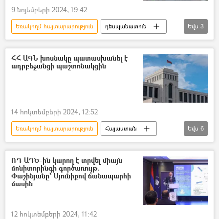
9 նոյեմբերի 2024, 19:42
Եռակողմ հայտարարություն
դեսպանատուն
Եվս
3
Հայաստան
Ռուսաստան
Հայաստան-Ռուսաստան համագործակցություն
ՀՀ ԱԳՆ խոսնակը պատասխանել է
ադրբեջանցի պաշտոնակցին
14 հոկտեմբերի 2024, 12:52
Եռակողմ հայտարարություն
Հայաստան
Եվս
6
Ադրբեջան
Անի Բադալյան
անհետ կորած
գերի
Ռուսաստան
ՌԴ ԱԴԾ–ին կարող է տրվել միայն
մոնիտորինգի գործառույթ.
սահմանապահ
Փաշինյանը՝ Սյունիքով ճանապարհի
մասին
12 հոկտեմբերի 2024, 11:42