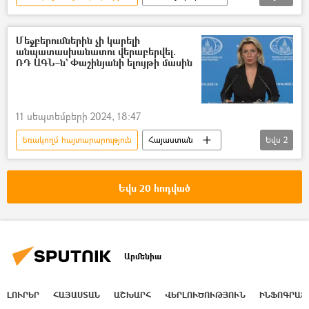
տեսանյութ
Ալեքսեյ Օվերչուկ
ապաշրջափակում
Հայաստան
Մեջբերումներին չի կարելի
անպատասխանատու վերաբերվել.
Ռուսաստան
ՌԴ ԱԳՆ–ն` Փաշինյանի ելույթի մասին
11 սեպտեմբերի 2024, 18:47
Եռակողմ հայտարարություն
Հայաստան
Եվս
2
Մարիա Զախարովա
Նիկոլ Փաշինյան
Եվս 20 հոդված
Արմենիա
ԼՈՒՐԵՐ
ՀԱՅԱՍՏԱՆ
ԱՇԽԱՐՀ
ՎԵՐԼՈՒԾՈՒԹՅՈՒՆ
ԻՆՖՈԳՐԱՖ