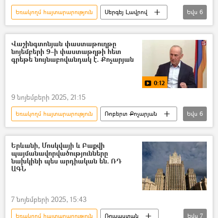
Եռակողմ հայտարարություն
Սերգեյ Լավրով
Եվս
6
Հայաստան
Ադրբեջան
հայ-ադրբեջանական
Ռուսաստան
Վաշինգտոնյան փաստաթուղթը
նոյեմբերի 9–ի փաստաթղթի հետ
Հայաստան-Ռուսաստան համագործակցություն
գրեթե նույնաբովանդակ է. Քոչարյան
Հարավային Կովկաս
0:12
9 նոյեմբերի 2025, 21:15
Եռակողմ հայտարարություն
Ռոբերտ Քոչարյան
Եվս
6
Ղարաբաղյան հակամարտություն
Լեռնային Ղարաբաղ
Արցախ
Երևանի, Մոսկվայի և Բաքվի
պայմանավորվածությունները
Նիկոլ Փաշինյան
Պատերազմ
նախկինի պես արդիական են. ՌԴ
ԱԳՆ
Թրամփի ուղի (TRIPP)
7 նոյեմբերի 2025, 15:43
Եռակողմ հայտարարություն
Ռուսաստան
Եվս
7