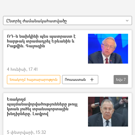
Ընտրել ժամանակահատվածը
ՌԴ–ն նախկինի պես պատրաստ է
հարթակ տրամադրել Երևանին և
Բաքվին. Գալուզին
4 հունիսի, 17:41
Եռակողմ հայտարարություն
Ռուսաստան
Եվս
7
Միխայիլ Գալուզին
Հայաստան
Հայաստան-Ռուսաստան համագործակցություն
Եռակողմ
պայմանավորվածությունները թույլ
Ադրբեջան
հայ-ադրբեջանական
կտան լուծել տրանսպորտային
խնդիրները. Լավրով
Խաղաղության պայմանագիր
«3+3» ձևաչափ
5 փետրվարի, 15:32