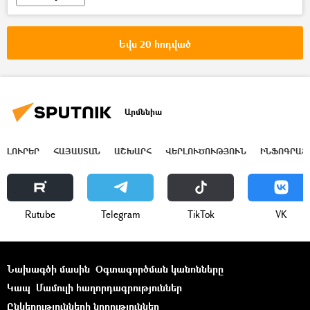
Համաշխարհային ուսանողական ձմեռային խաղեր
մեդալ
Հայաստան
Թուրին
Եվս 20 հոդված
Իտալիա
Արմենիա
ԼՈՒՐԵՐ
ՀԱՅԱՍՏԱՆ
ԱՇԽԱՐՀ
ՎԵՐԼՈՒԾՈՒԹՅՈՒՆ
ԻՆՖՈԳՐԱՖ
Rutube
Telegram
ТikТоk
VK
Նախագծի մասին
Օգտագործման կանոնները
Կապ
Մամուլի հաղորդագրություններ
Ընկերությունների նորություններ