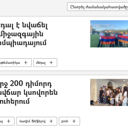
Ընտրել ժամանակահատվածը
դալ է նվաճել
միջազգային
իմպիադայում
աթեմատիկա
մեդալ
րջ 200 դիմորդ
վճար կսովորեն
ուհերում
այ
Վադիմ Ֆեֆիլով
բուհ