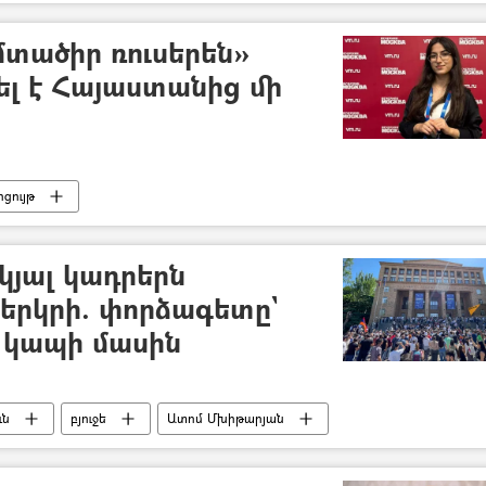
մտածիր ռուսերեն»
ել է Հայաստանից մի
րցույթ
ակյալ կադրերն
երկրի. փորձագետը`
ն կապի մասին
ւն
բյուջե
Ատոմ Մխիթարյան