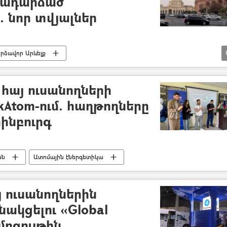
րադարձած
 նոր տվյալներ
րձավոր Արևելք
 (ԱԳՆ)
տոմս
Հնդկաստան
 հայ ուսանողների
Atom-ում. հաղթողները
ինբուրգ
ան
Ատոմային էներգետիկա
 ուսանողներին
նակցելու «Global
մրցույթին