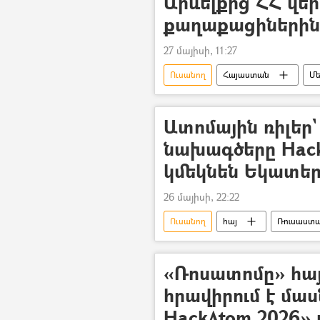
Արևելքից ՀՀ վե
քաղաքացիներին.
27 մայիսի, 11:27
Ուսանող
Հայաստան
Մե
Արտաքին գործերի նախարարություն
Ատոմային ռիլեր`
նախագծերը Hack
կմեկնեն Եկատեր
26 մայիսի, 22:22
Ուսանող
հայ
Ռուսաստ
«Ռոսատոմը» հայ
հրավիրում է մաս
HackAtom 2026» 