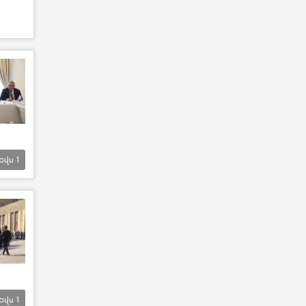
Եվս
1
Եվս
1