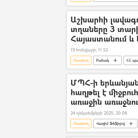
Տեսանյութեր
Աշխարհի լավագո
տղաները 3 տար
Հայաստանում և
19 հունվարի, 11:52
Ուսանող
Բանակ
ՀՀ պա
կրթություն
Կրթության, գիտ
ՄՊՀ-ի երևանյան
հաղթել է միջբո
առաջին առաջնու
24 դեկտեմբերի 2025, 20:06
Ուսանող
Վադիմ Ֆեֆիլով