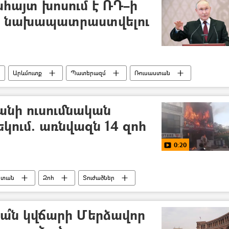
հայտ խոսում է ՌԴ–ի
ի նախապատրաստվելու
Արևմուտք
Պատերազմ
Ռուսաստան
նի ուսումնական
կում. առնվազն 14 զոհ
0:20
ստան
Զոհ
Տուժածներ
քա՞ն կվճարի Մերձավոր