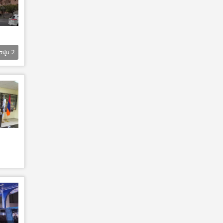
Եվս
2