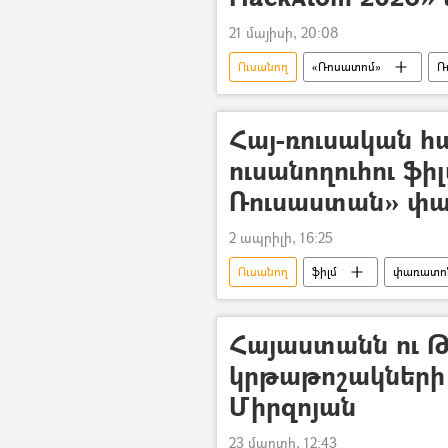
21 մայիսի, 20:08
Ուսանող
«Ռոսատոմ»
Ռ
Հայ-ռուսական 
ուսանողուհու ֆի
Ռուսաստան» փա
2 ապրիլի, 16:25
Ուսանող
ֆիլմ
փառատո
Հայաստանն ու Թ
կրթաթոշակների 
Միրզոյան
23 մարտի, 12:43