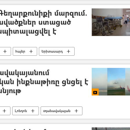
«Արարատ» ֆուտբոլային ակումբ
եղարքունիքի մարզում.
սվածքներ ստացած
սպիտալացվել է
հայեր
Երիտասարդ
ավակայանում
կան ինքնաթիռը ցնցել է
նյութ
Լոնդոն
օդանավակայան
ացանց