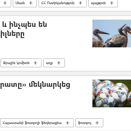
Սևան
ՀՀ Ոստիկանություն
պայթյուն
 և ինչպես են
իլները
Ջրային կոմիտե
աղբ
րատը» մեկնարկեց
Հայաստանի ֆուտբոլի ֆեդերացիա
ֆուտբոլ