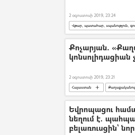
2 օգոստոսի 2019, 23:24
Վթար, պատահար, սպանություն, գող
Վրաերթ
Մահ
Դժբ
վարորդ
Քոչարյան. «Քաղ
կոնսոլիդացիան 
2 օգոստոսի 2019, 23:21
Հայաստան
Քաղաքականութ
քաղտեխնոլոգ
ընդդիմությո
Եվրոպացու համար
նեղում է. պահ
բելառուսցին` նոր