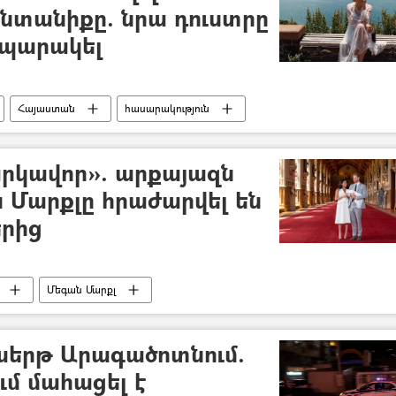
նտանիքը. նրա դուստրը
ապարակել
Հայաստան
հասարակություն
սանկար
գործարար
մենեջեր
մայր
հարկավոր». արքայազն
 Մարքլը հրաժարվել են
երից
Մեգան Մարքլ
աերթ Արագածոտնում.
մ մահացել է