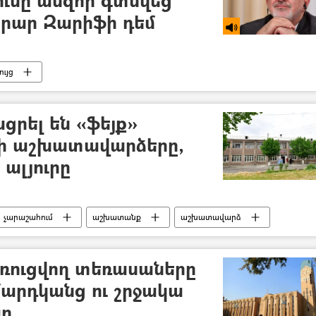
րար Զարիֆի դեմ
ւյց
ացրել են «ֆեյք»
ի աշխատավարձերը,
ալյուրը
չարաշահում
աշխատանք
աշխատավարձ
ն
ՀՀ ազգային անվտանգության ծառայություն. ԱԱԾ
ռուցվող տեռասաները
արդկանց ու շրջակա
ար