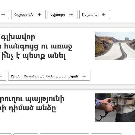
Հայաստան
Եվրոպա
Բելառուս
 գլխավոր
հանգույց ու առաջ
ի՞նչ է պետք անել
Իրանի Իսլամական Հանրապետություն
«Հյուսիս–հարավ» ավտոճանապարհ
Ադրբեջան
ուղու պայթյունի
ի դիմած անձը