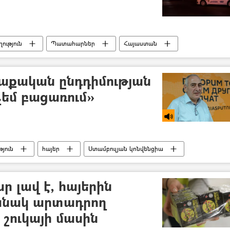
ություն
Պատահարներ
Հայաստան
ախտ պատահար
Զոհ
ավտոմեքենա
աքական ընդդիմության
չեմ բացառում»
յուն
հայեր
Ստամբուլյան կոնվենցիա
ւն
 լավ է, հայերին
պանակ արտադրող
 շուկայի մասին