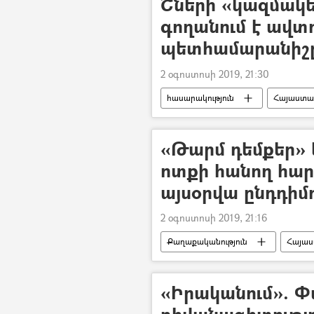
Շների «կազմակ
գողանում է ավտ
պետհամարանիշը
2 օգոստոսի 2019, 21:30
հասարակություն
Հայաստա
Էդմոն Մարուքյան
Շուն
«Թարմ դեմքեր» 
ոտքի հանող հարց
այսօրվա ընդդիմ
2 օգոստոսի 2019, 21:16
Քաղաքականություն
Հայա
Սերժ Սարգսյան
Հայ Յեղա
Հայաստանի Հանրապետական կուսակ
«Իրականում». 
դիվանագիտությո