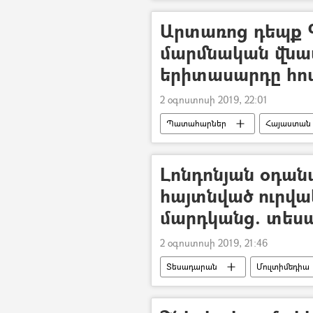
«Երևան» ֆուտբոլային ակումբ
Արտառոց դեպք Գ
մարմնական վնա
երիտասարդը հո
2 օգոստոսի 2019, 22:01
Պատահարներ
Հայաստան
Գեղարքունիքի մարզ
Սևան
Լոնդոնյան օդան
հայտնված ուրվա
մարդկանց. տեսա
2 օգոստոսի 2019, 21:46
Տեսադարան
Մուլտիմեդիա
զվարճալի տեսանյութ
համ