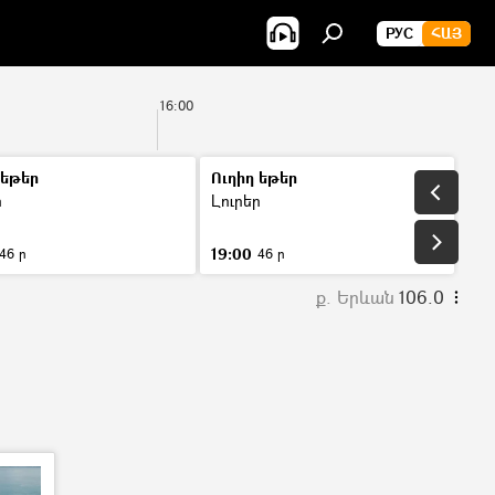
РУС
ՀԱՅ
16:00
 եթեր
Ուղիղ եթեր
ր
Լուրեր
19:00
46 ր
46 ր
ք. Երևան
106.0