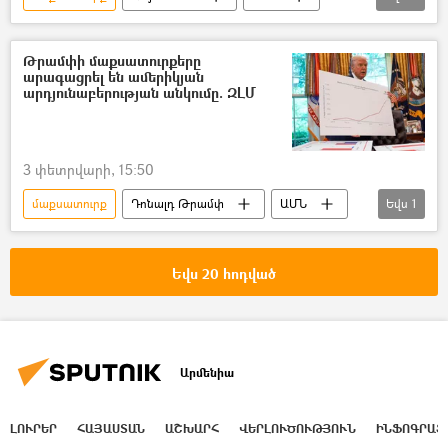
Իրանի Իսլամական Հանրապետություն
Գևորգ Պապոյան
Թրամփի ուղի (TRIPP)
Թրամփի մաքսատուրքերը
արագացրել են ամերիկյան
Ջեյ Դի Վենս
Ջեյմս Դեյվիդ Վենս
արդյունաբերության անկումը. ԶԼՄ
3 փետրվարի, 15:50
մաքսատուրք
Դոնալդ Թրամփ
ԱՄՆ
Եվս
1
արդյունաբերություն
Եվս 20 հոդված
Արմենիա
ԼՈՒՐԵՐ
ՀԱՅԱՍՏԱՆ
ԱՇԽԱՐՀ
ՎԵՐԼՈՒԾՈՒԹՅՈՒՆ
ԻՆՖՈԳՐԱՖ