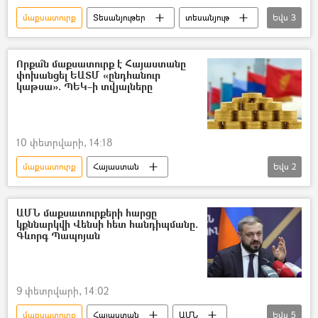
մաքսատուրք
Տեսանյութեր
տեսանյութ
Եվս
3
Դոնալդ Թրամփ
Շվեյցարիա
ԱՄՆ
Որքա՞ն մաքսատուրք է Հայաստանը
փոխանցել ԵԱՏՄ «ընդհանուր
կաթսա». ՊԵԿ–ի տվյալները
10 փետրվարի, 14:18
մաքսատուրք
Հայաստան
Եվս
2
Եվրասիական տնտեսական միություն (ԵԱՏՄ)
Հայաստան և ԵԱՏՄ
ԱՄՆ մաքսատուրքերի հարցը
կքննարկվի Վենսի հետ հանդիպմանը.
Գևորգ Պապոյան
9 փետրվարի, 14:02
մաքսատուրք
Հայաստան
ԱՄՆ
Եվս
5