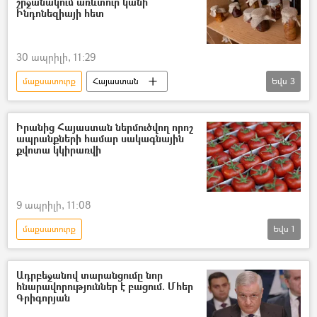
շրջանակում առևտուր կանի
Ինդոնեզիայի հետ
30 ապրիլի, 11:29
մաքսատուրք
Հայաստան
Եվս
3
Եվրասիական տնտեսական միություն (ԵԱՏՄ)
Հայաստան և ԵԱՏՄ
Ինդոնեզիա
Իրանից Հայաստան ներմուծվող որոշ
ապրանքների համար սակագնային
քվոտա կկիրառվի
9 ապրիլի, 11:08
մաքսատուրք
Եվս
1
Իրանի Իսլամական Հանրապետություն
Ադրբեջանով տարանցումը նոր
հնարավորություններ է բացում. Մհեր
Գրիգորյան