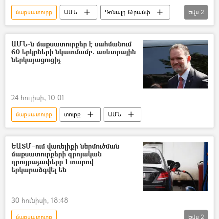
մաքսատուրք
ԱՄՆ
Դոնալդ Թրամփ
Եվս
2
Եվրամիություն
Google
ԱՄՆ-ն մաքսատուրքեր է սահմանում
60 երկրների նկատմամբ. առևտրային
ներկայացուցիչ
24 հուլիսի, 10:01
մաքսատուրք
տուրք
ԱՄՆ
ԵԱՏՄ–ում վառելիքի ներմուծման
մաքսատուրքերի զրոյական
դրույքաչափերը 1 տարով
երկարաձգվել են
30 հունիսի, 18:48
մաքսատուրք
Եվս
2