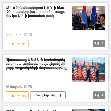
վառելիք
ԵՄ–ն ֆինանսավորում է ՌԴ–ի հետ
ՀՀ–ի կապերը խզելու գործընթացը.
ի՞նչ կա ԵՄ–ի խոստման տակ
3 հունիսի, 20:15
մաքսատուրք
Եվս
4
Եվրասիական տնտեսական միություն (ԵԱՏՄ)
Հայաստան և ԵԱՏՄ
Եվրամիություն
Չինաստանը և ԱՄՆ–ն համաձայնել
են փոխադարձաբար նվազեցնել մի
Ռուսաստան
շարք ապրանքների մաքսատուրքերը
16 մայիսի, 19:25
մաքսատուրք
Դոնալդ Թրամփ
Եվս
4
Սի Ծինփին (Չինաստանի նախագահ)
Սի Ծինփին
Չինաստան
ԱՄՆ