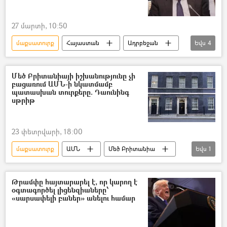
27 մարտի, 10:50
մաքսատուրք
Հայաստան
Ադրբեջան
Եվս
4
Մհեր Գրիգորյան
առևտուր
բիզնես
Մեծ Բրիտանիայի իշխանությունը չի
բացառում ԱՄՆ-ի նկատմամբ
Եվրասիական տնտեսական միություն (ԵԱՏՄ)
պատասխան տուրքերը. Դաունինգ
սթրիթ
23 փետրվարի, 18:00
մաքսատուրք
ԱՄՆ
Մեծ Բրիտանիա
Եվս
1
Դոնալդ Թրամփ
Թրամփը հայտարարել է, որ կարող է
օգտագործել լիցենզիաները՝
«սարսափելի բաներ» անելու համար