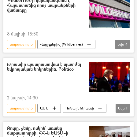
Wildberries-ը վերականգնում է
Հայաստանից որոշ ապրանքների
վաճառքը
8 մայիսի, 15:50
մաքսատուրք
Վայլդբերիզ (Wildberries)
Եվս
4
Հայաստան
Հայաստան-Ռուսաստան համագործակցություն
Թրամփը պատրաստվում է պատժել
եվրոպական երկրներին. Politico
վաճառք
Մաքսային Միություն
2 մայիսի, 14:30
մաքսատուրք
ԱՄՆ
Դոնալդ Թրամփ
Եվս
1
Եվրոպա
Ջուրը, ջեմը, ոսկին` առանց
մաքսատուրքի. ՀՀ–ն ԵԱՏՄ–ի