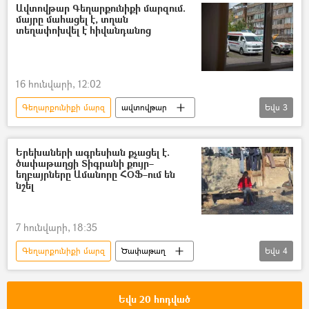
Երիտասարդ
Մահ
Ավտովթար Գեղարքունիքի մարզում.
մայրը մահացել է, տղան
տեղափոխվել է հիվանդանոց
16 հունվարի, 12:02
Գեղարքունիքի մարզ
ավտովթար
Եվս
3
ավտոմեքենա
Զոհ
Վիրավոր
Երեխաների ագրեսիան քչացել է.
ծափաթաղցի Տիգրանի քույր–
եղբայրները Ամանորը ՀՕՖ–ում են
նշել
7 հունվարի, 18:35
Գեղարքունիքի մարզ
Ծափաթաղ
Եվս
4
Տիգրան Օվանեսով
քույր
եղբայր
Հայ օգնության ֆոնդ
Եվս 20 հոդված