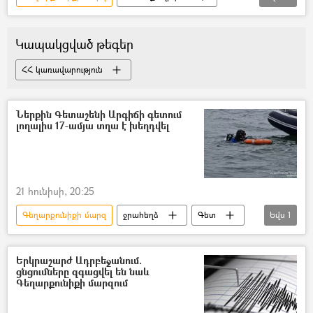
Երևան
Մարզ
Արարատի մարզ
Արմավիրի մարզ
Արագածոտնի մարզ
Կապակցված թեգեր
Շիրակի մարզ
Կոտայքի մարզ
ՀՀ կառավարություն
Հայաստանի էլեկտրական ցանցեր (ՀԷՑ)
էլեկտրաէներգիա
Լույս
Ներքին Գետաշենի Արգիճի գետում
լողալիս 17-ամյա տղա է խեղդվել
21 հունիսի, 20:25
Գեղարքունիքի մարզ
ջրահեղձ
Գետ
Եվս
1
Ներքին Գետաշեն
Երկրաշարժ Ադրբեջանում.
ցնցումները զգացվել են նաև
Գեղարքունիքի մարզում