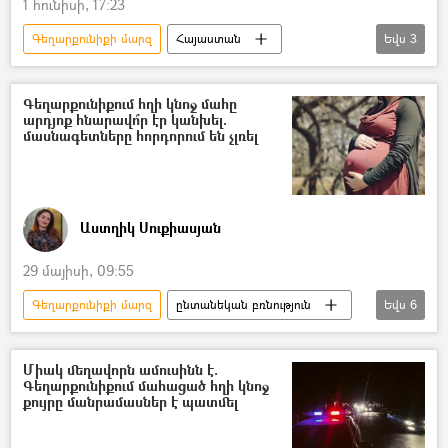
1 հունիսի, 17:23
Գեղարքունիքի մարզ
Հայաստան
Եվս
3
արհեստական բանականություն
Մխիթար Հայրապետյան
գերհամակարգիչ
Գեղարքունիքում հղի կնոջ մահը
արդյոք հնարավո՞ր էր կանխել.
մասնագետները հորդորում են չլռել
Աստղիկ Սուքիասյան
29 մայիսի, 09:55
Գեղարքունիքի մարզ
ընտանեկան բռնություն
Եվս
6
Կին
հղի
ամուսին
ավտոմեքենա
Սպանություն
Միակ մեղավորն ամուսինն է.
Գեղարքունիքում մահացած հղի կնոջ
Հեղինակներ
քույրը մանրամասներ է պատմել