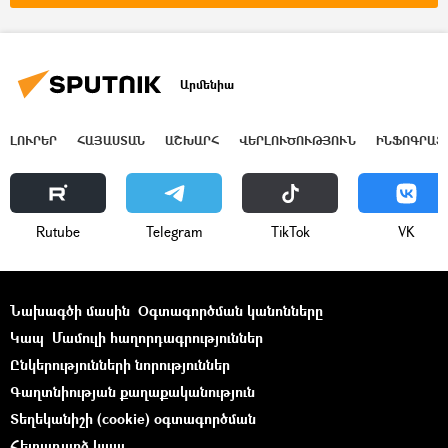
Արմենիա
ԼՈՒՐԵՐ
ՀԱՅԱՍՏԱՆ
ԱՇԽԱՐՀ
ՎԵՐԼՈՒԾՈՒԹՅՈՒՆ
ԻՆՖՈԳՐԱՖ
Rutube
Telegram
ТikТоk
VK
Նախագծի մասին
Օգտագործման կանոնները
Կապ
Մամուլի հաղորդագրություններ
Ընկերությունների նորություններ
Գաղտնիության քաղաքականություն
Տեղեկանիշի (cookie) օգտագործման
Հետադարձ կապ