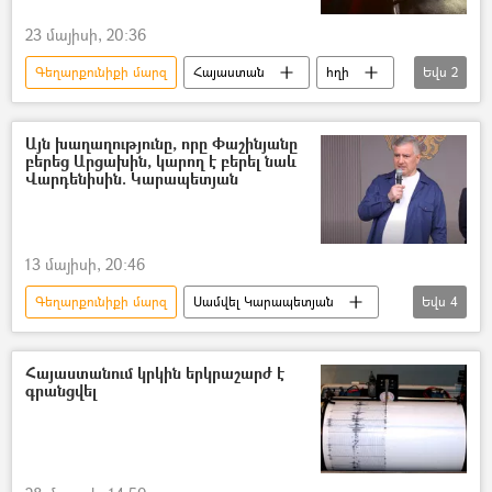
23 մայիսի, 20:36
Գեղարքունիքի մարզ
Հայաստան
հղի
Եվս
2
Մահ
ամուսին
Այն խաղաղությունը, որը Փաշինյանը
բերեց Արցախին, կարող է բերել նաև
Վարդենիսին. Կարապետյան
13 մայիսի, 20:46
Գեղարքունիքի մարզ
Սամվել Կարապետյան
Եվս
4
քարոզարշավ
Ընտրություններ
Ազգային ժողովի ընտրություններ
Հայաստանում կրկին երկրաշարժ է
գրանցվել
«Ուժեղ Հայաստան» կուսակցություն