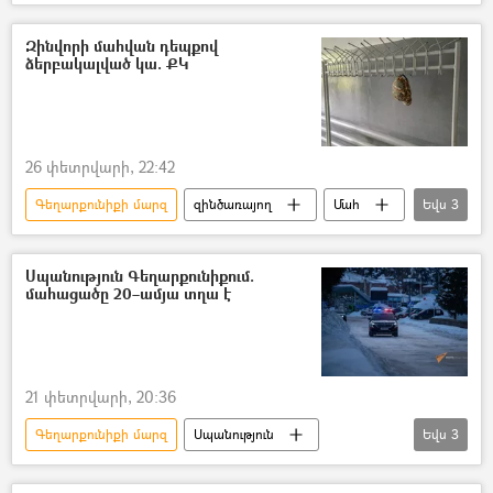
ՀՀ պաշտպանության նախարարություն (ՊՆ)
Հայաստան
Ադրբեջան
Զինվորի մահվան դեպքով
ձերբակալված կա. ՔԿ
Արման Թաթոյան
«Միասնության թևեր» նախաձեռնություն
26 փետրվարի, 22:42
Գեղարքունիքի մարզ
զինծառայող
Մահ
Եվս
3
Բանակ
ՀՀ քննչական կոմիտե
կլինիկական մահ
Սպանություն Գեղարքունիքում.
մահացածը 20–ամյա տղա է
21 փետրվարի, 20:36
Գեղարքունիքի մարզ
Սպանություն
Եվս
3
Վթար, պատահար, սպանություն, գողություն