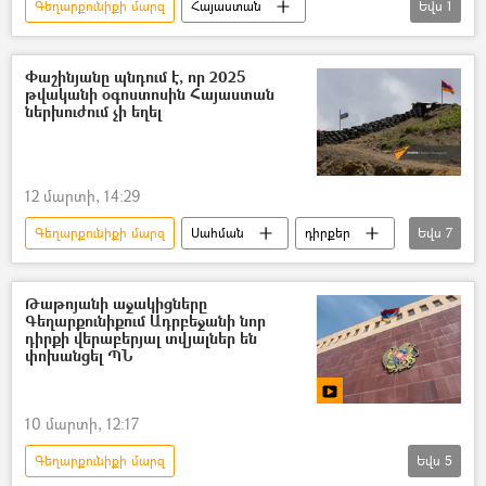
Գեղարքունիքի մարզ
Հայաստան
Եվս
1
երեխա
Մահ
Փաշինյանը պնդում է, որ 2025
թվականի օգոստոսին Հայաստան
ներխուժում չի եղել
12 մարտի, 14:29
Գեղարքունիքի մարզ
Սահման
դիրքեր
Եվս
7
Հայաստան
Ադրբեջան
հայ-ադրբեջանական
Նիկոլ Փաշինյան
Թաթոյանի աջակիցները
Գեղարքունիքում Ադրբեջանի նոր
Արման Թաթոյան
դիրքի վերաբերյալ տվյալներ են
փոխանցել ՊՆ
«Միասնության թևեր» նախաձեռնություն
Սուրեն Պապիկյան
10 մարտի, 12:17
Գեղարքունիքի մարզ
Եվս
5