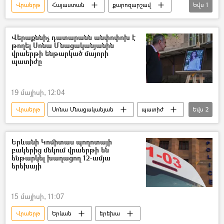
Վրաերթ
Հայաստան
քարոզարշավ
Եվս
1
Տուժածներ
Վերաքննիչ դատարանն անփոփոխ է
թողել Սոնա Մնացականյանին
վրաերթի ենթարկած մայորի
պատիժը
19 մայիսի, 12:04
Վրաերթ
Սոնա Մնացականյան
պատիժ
Եվս
2
բողոք
Նիկոլ Փաշինյան
Երևանի Կոմիտաս պողոտայի
բակերից մեկում վրաերթի են
ենթարկել խաղացող 12-ամյա
երեխայի
15 մայիսի, 11:07
Վրաերթ
Երևան
երեխա