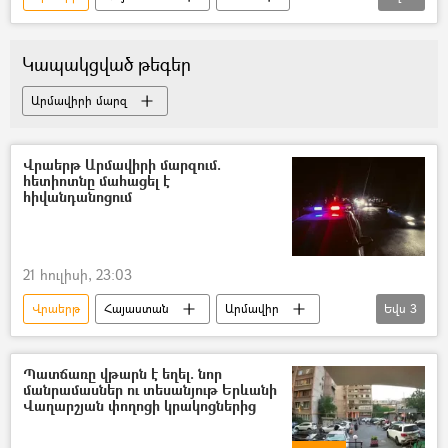
Երևան
Կապակցված թեգեր
Արմավիրի մարզ
Վրաերթ Արմավիրի մարզում.
հետիոտնը մահացել է
հիվանդանոցում
21 հուլիսի, 23:03
Վրաերթ
Հայաստան
Արմավիր
Եվս
3
վարորդ
հետիոտն
Մահ
Պատճառը վթարն է եղել. նոր
մանրամասներ ու տեսանյութ Երևանի
Վաղարշյան փողոցի կրակոցներից