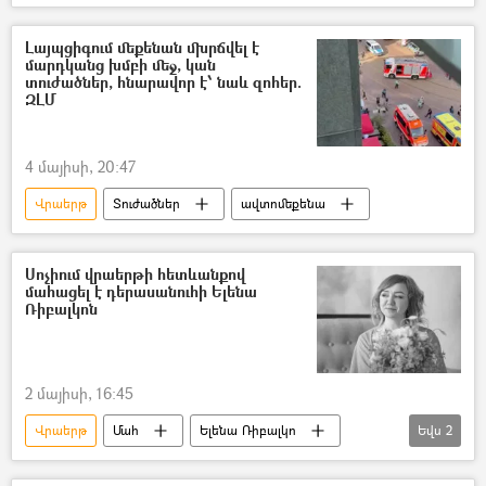
Լայպցիգում մեքենան մխրճվել է
մարդկանց խմբի մեջ, կան
տուժածներ, հնարավոր է՝ նաև զոհեր.
ԶԼՄ
4 մայիսի, 20:47
Վրաերթ
Տուժածներ
ավտոմեքենա
Սոչիում վրաերթի հետևանքով
մահացել է դերասանուհի Ելենա
Ռիբալկոն
2 մայիսի, 16:45
Վրաերթ
Մահ
Ելենա Ռիբալկո
Եվս
2
դերասանուհի