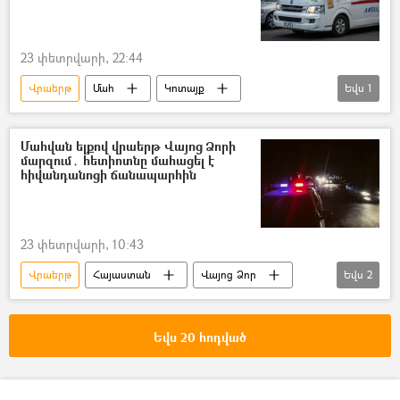
23 փետրվարի, 22:44
Վրաերթ
Մահ
Կոտայք
Եվս
1
Երիտասարդ
Մահվան ելքով վրաերթ Վայոց Ձորի
մարզում․ հետիոտնը մահացել է
հիվանդանոցի ճանապարհին
23 փետրվարի, 10:43
Վրաերթ
Հայաստան
Վայոց Ձոր
Եվս
2
Մահ
հետիոտն
Եվս 20 հոդված