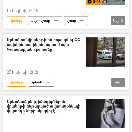
5:03
15 հուլիսի, 17:49
Վրաերթ
ավտովթար
վթար
Եվս
5
Վթար, պատահար, սպանություն, գողություն
Ծեծկռտուք
կրակոց
Տեսանյութեր
Երևանում վրաերթի են ենթարկել ՀՀ
նախկին ոստիկանապետ Վովա
տեսանյութ
Գասպարյանի թոռանը
27 հունիսի, 21:21
Վրաերթ
Երևան
Եվս
1
Վլադիմիր Գասպարյան
թոռ
Երևանում ընդդիմադիրներին
վրաերթի ենթարկած ավտոմեքենայի
վարորդը ձերբակալվել է