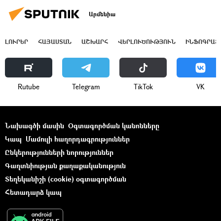
Արմենիա
ԼՈՒՐԵՐ
ՀԱՅԱՍՏԱՆ
ԱՇԽԱՐՀ
ՎԵՐԼՈՒԾՈՒԹՅՈՒՆ
ԻՆՖՈԳՐԱՖ
Rutube
Telegram
ТikТоk
VK
Նախագծի մասին
Օգտագործման կանոնները
Կապ
Մամուլի հաղորդագրություններ
Ընկերությունների նորություններ
Գաղտնիության քաղաքականություն
Տեղեկանիշի (cookie) օգտագործման
Հետադարձ կապ