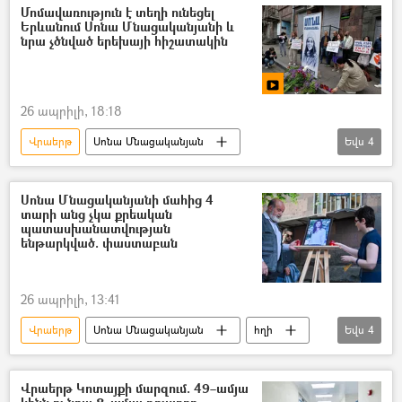
Ուրախների և հնարամիտների ակումբ (ՈւՀԱ)
Մոմավառություն է տեղի ունեցել
Երևանում Սոնա Մնացականյանի և
նրա չծնված երեխայի հիշատակին
26 ապրիլի, 18:18
Վրաերթ
Սոնա Մնացականյան
Եվս
4
մոմավառություն
Երևան
Նիկոլ Փաշինյան
Ավտոշարասյուն
Սոնա Մնացականյանի մահից 4
տարի անց չկա քրեական
պատասխանատվության
ենթարկված. փաստաբան
26 ապրիլի, 13:41
Վրաերթ
Սոնա Մնացականյան
հղի
Եվս
4
Նիկոլ Փաշինյան
Ավտոշարասյուն
դատ
փաստաբան
Վրաերթ Կոտայքի մարզում. 49–ամյա